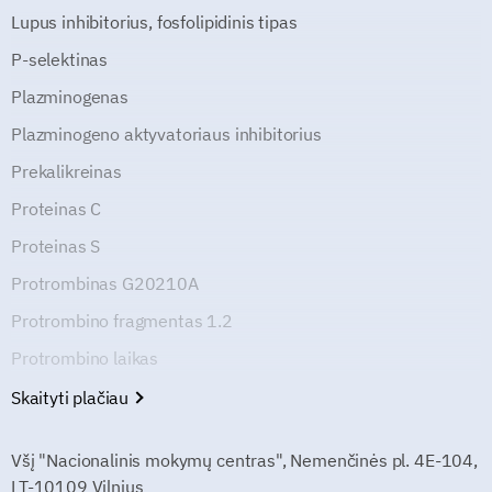
Lupus inhibitorius, fosfolipidinis tipas
P-selektinas
Plazminogenas
Plazminogeno aktyvatoriaus inhibitorius
Prekalikreinas
Proteinas C
Proteinas S
Protrombinas G20210A
Protrombino fragmentas 1.2
Protrombino laikas
Skaityti plačiau
Všį "Nacionalinis mokymų centras", Nemenčinės pl. 4E-104,
LT-10109 Vilnius