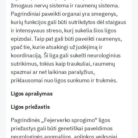
žmogaus nervų sistema ir raumenų sistema.
Pagrindiniai paveikti organai yra smegenys,
kurių funkcijos gali būti sutrikdytos dėl staigaus
ir intensyvaus streso, kurį sukelia šios ligos
epizodai. Taip pat gali būti paveikti raumenys,
ypač tie, kurie atsakingi už judėjimą ir
koordinaciją. Ši liga gali sukelti neurologinius
sutrikimus, tokius kaip traukuliai, raumenų
spazmai ar net laikinas paralyžius,
priklausomai nuo ligos sunkumo ir trukmės.
Ligos aprašymas
Ligos priežastis
Pagrindinės „Fejerverko sprogimo“ ligos
priežastys gali būti genetiškai paveldimos
neurologinės anomalijos, aplinkos veiksniai,