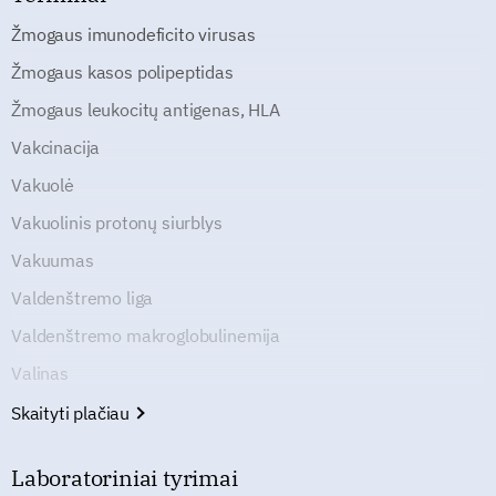
Žmogaus imunodeficito virusas
Žmogaus kasos polipeptidas
Žmogaus leukocitų antigenas, HLA
Vakcinacija
Vakuolė
Vakuolinis protonų siurblys
Vakuumas
Valdenštremo liga
Valdenštremo makroglobulinemija
Valinas
Skaityti plačiau
Laboratoriniai tyrimai