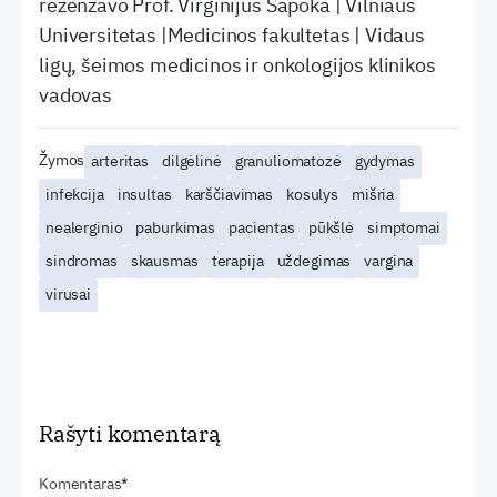
rezenzavo Prof. Virginijus Šapoka | Vilniaus
Universitetas |Medicinos fakultetas | Vidaus
ligų, šeimos medicinos ir onkologijos klinikos
vadovas
Žymos
arteritas
dilgėlinė
granuliomatozė
gydymas
infekcija
insultas
karščiavimas
kosulys
mišria
nealerginio
paburkimas
pacientas
pūkšlė
simptomai
sindromas
skausmas
terapija
uždegimas
vargina
virusai
Rašyti komentarą
Komentaras