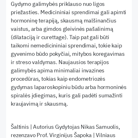
Gydymo galimybės priklauso nuo ligos
priežasties. Medicininiai sprendimai gali apimti
hormoninę terapiją, skausmą malšinančius
vaistus, arba gimdos gleivinės pašalinimą
(dilataciją ir curettage). Taip pat gali būti
taikomi nemedicininiai sprendimai, tokie kaip
gyvenimo būdo pokyčiai, mitybos koregavimas
ir streso valdymas. Naujausios terapijos
galimybės apima minimaliai invazines
procedūras, tokias kaip endometriozės
gydymas laparoskopiniu būdu arba hormoninės
spiralės įdiegimas, kuris gali padėti sumažinti
kraujavimą ir skausmą.
Šaltinis | Autorius Gydytojas Nikas Samuolis,
rezenzavo Prof. Virginijus Šapoka | Vilniaus