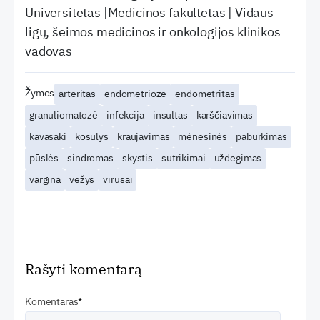
Universitetas |Medicinos fakultetas | Vidaus
ligų, šeimos medicinos ir onkologijos klinikos
vadovas
Žymos
arteritas
endometrioze
endometritas
granuliomatozė
infekcija
insultas
karščiavimas
kavasaki
kosulys
kraujavimas
mėnesinės
paburkimas
pūslės
sindromas
skystis
sutrikimai
uždegimas
vargina
vėžys
virusai
Rašyti komentarą
Komentaras