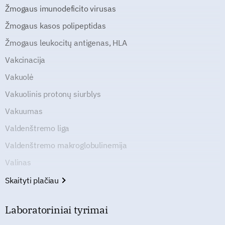
Žmogaus imunodeficito virusas
Žmogaus kasos polipeptidas
Žmogaus leukocitų antigenas, HLA
Vakcinacija
Vakuolė
Vakuolinis protonų siurblys
Vakuumas
Valdenštremo liga
Valdenštremo makroglobulinemija
Valinas
Skaityti plačiau
Laboratoriniai tyrimai