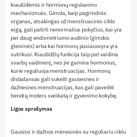
kiaušidėmis ir hormonų regulavimo
mechanizmais. Gimda, kaip pagrindinis
organas, atsakingas už menstruacinio ciklo
eigą, gali patirti nenormalius pokyčius, kai yra
per daug endometriumo audinio (gimdos
gleivinės) arba kai hormonų pusiausvyra yra
sutrikusi. Kiaušidžių funkcija taip pat vaidina
svarbų vaidmenį, nes jie gamina hormonus,
kurie reguliuoja menstruacijas. Hormonų
disbalansas gali sukelti gausesnes ir
dažnesnes menstruacijas, kas gali paveikti
bendrą moters sveikatą ir gyvenimo kokybę.
Ligos aprašymas
Gausios ir dažnos mėnesinės su reguliariu ciklu