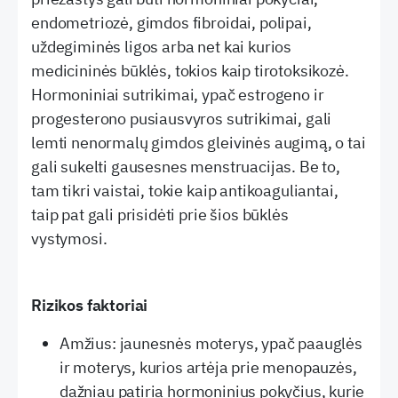
endometriozė, gimdos fibroidai, polipai,
uždegiminės ligos arba net kai kurios
medicininės būklės, tokios kaip tirotoksikozė.
Hormoniniai sutrikimai, ypač estrogeno ir
progesterono pusiausvyros sutrikimai, gali
lemti nenormalų gimdos gleivinės augimą, o tai
gali sukelti gausesnes menstruacijas. Be to,
tam tikri vaistai, tokie kaip antikoaguliantai,
taip pat gali prisidėti prie šios būklės
vystymosi.
Rizikos faktoriai
Amžius: jaunesnės moterys, ypač paauglės
ir moterys, kurios artėja prie menopauzės,
dažniau patiria hormoninius pokyčius, kurie