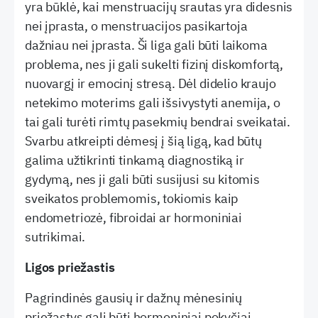
yra būklė, kai menstruacijų srautas yra didesnis
nei įprasta, o menstruacijos pasikartoja
dažniau nei įprasta. Ši liga gali būti laikoma
problema, nes ji gali sukelti fizinį diskomfortą,
nuovargį ir emocinį stresą. Dėl didelio kraujo
netekimo moterims gali išsivystyti anemija, o
tai gali turėti rimtų pasekmių bendrai sveikatai.
Svarbu atkreipti dėmesį į šią ligą, kad būtų
galima užtikrinti tinkamą diagnostiką ir
gydymą, nes ji gali būti susijusi su kitomis
sveikatos problemomis, tokiomis kaip
endometriozė, fibroidai ar hormoniniai
sutrikimai.
Ligos priežastis
Pagrindinės gausių ir dažnų mėnesinių
priežastys gali būti hormoniniai pokyčiai,