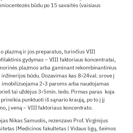
niocentezės būdu po 15 savaitės (vaisiaus
jo plazmą ir jos preparatus, turinčius VIII
filaktinis gydymas – VIII faktoriaus koncentratai,
onorinės plazmos arba gaminant rekombinantinius
 inžinerijos būdu. Dozavimas kas 8-24val. srove į
rį imobilizuojama 2-3 paroms arba naudojamas
prieš tai uždėjus 3-5min. ledo. Pirmas paras koja
rireikia punktuoti iš sąnario kraują, po to į jį
o, į veną – VIII faktoriaus koncentrato.
ojas Nikas Samuolis, rezenzavo Prof. Virginijus
itetas |Medicinos fakultetas | Vidaus ligų, šeimos