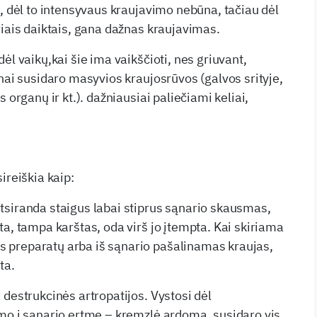
a, dėl to intensyvaus kraujavimo nebūna, tačiau dėl
riais daiktais, gana dažnas kraujavimas.
ėl vaikų,kai šie ima vaikščioti, nes griuvant,
žnai susidaro masyvios kraujosrūvos (galvos srityje,
 organų ir kt.). dažniausiai paliečiami keliai,
ireiškia kaip:
siranda staigus labai stiprus sąnario skausmas,
ta, tampa karštas, oda virš jo įtempta. Kai skiriama
preparatų arba iš sąnario pašalinamas kraujas,
ta.
 destrukcinės artropatijos. Vystosi dėl
mo į sąnario ertmę – kremzlė ardoma, susidaro vis