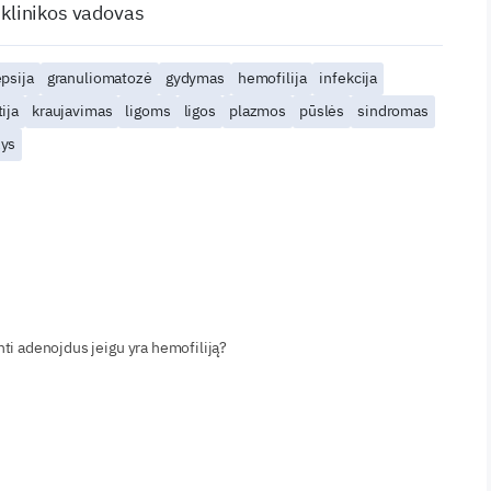
 klinikos vadovas
psija
granuliomatozė
gydymas
hemofilija
infekcija
ija
kraujavimas
ligoms
ligos
plazmos
pūslės
sindromas
žys
nti adenojdus jeigu yra hemofiliją?