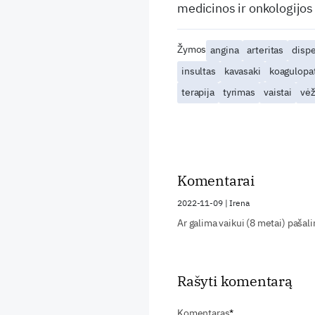
medicinos ir onkologijos
Žymos
angina
arteritas
dispe
insultas
kavasaki
koagulopat
terapija
tyrimas
vaistai
vė
Komentarai
2022-11-09
|
Irena
Ar galima vaikui (8 metai) pašali
Rašyti komentarą
Komentaras