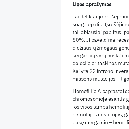
Ligos aprašymas
Tai dėl kraujo krešėjimui
koagulopatija (krešėjimo
tai labiausiai paplitusi 
80%. Ji paveldima recesy
didžiausių žmogaus genų
sergančių vyrų nustatom
delecija ar taškinės muta
Kai yra 22 introno invers
missens mutacijos – ligo
Hemofilija A paprastai se
chromosomoje esantis g
jos visos tampa hemofili
hemofiijos nešiotojos, g
pusę mergaičių – hemofil