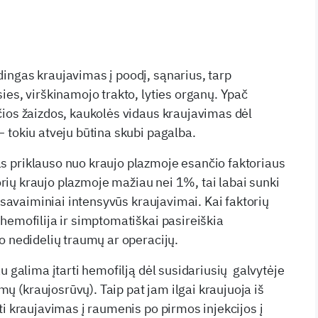
ngas kraujavimas į poodį, sąnarius, tarp
ies, virškinamojo trakto, lyties organų. Ypač
ios žaizdos, kaukolės vidaus kraujavimas dėl
 tokiu atveju būtina skubi pagalba.
 priklauso nuo kraujo plazmoje esančio faktoriaus
ktorių kraujo plazmoje mažiau nei 1%, tai labai sunki
a savaiminiai intensyvūs kraujavimai. Kai faktorių
hemofilija ir simptomatiškai pasireiškia
o nedidelių traumų ar operacijų.
u galima įtarti hemofilją dėl susidariusių galvytėje
(kraujosrūvų). Taip pat jam ilgai kraujuoja iš
ti kraujavimas į raumenis po pirmos injekcijos į