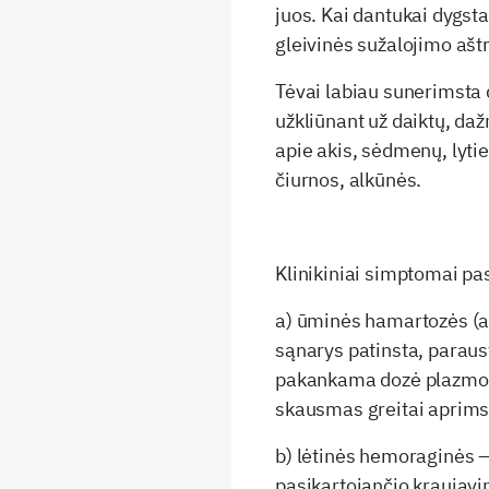
juos. Kai dantukai dygst
gleivinės sužalojimo ašt
Tėvai labiau sunerimsta d
užkliūnant už daiktų, da
apie akis, sėdmenų, lyties
čiurnos, alkūnės.
Klinikiniai simptomai pas
a) ūminės hamartozės (at
sąnarys patinsta, paraus
pakankama dozė plazmos 
skausmas greitai aprims
b) lėtinės hemoraginės –
pasikartojančio kraujavi