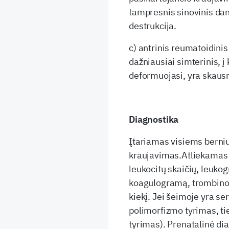
tampresnis sinovinis dan
destrukcija.
c) antrinis reumatoidini
dažniausiai simterinis, 
deformuojasi, yra skausm
Diagnostika
Įtariamas visiems berni
kraujavimas.Atliekamas t
leukocitų skaičių, leuko
koagulogramą, trombino i
kiekį. Jei šeimoje yra s
polimorfizmo tyrimas, ti
tyrimas). Prenatalinė di