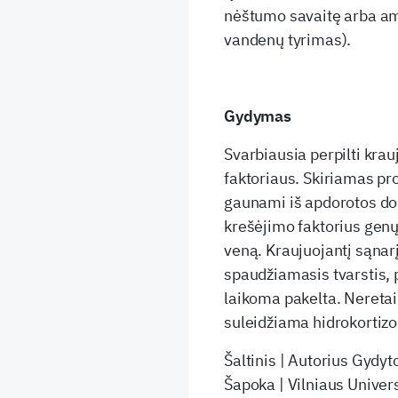
nėštumo savaitę arba am
vandenų tyrimas).
Gydymas
Svarbiausia perpilti krau
faktoriaus. Skiriamas pro
gaunami iš apdorotos d
krešėjimo faktorius genų
veną. Kraujuojantį sąna
spaudžiamasis tvarstis, 
laikoma pakelta. Neretai p
suleidžiama hidrokortizon
Šaltinis | Autorius Gydyt
Šapoka | Vilniaus Univers