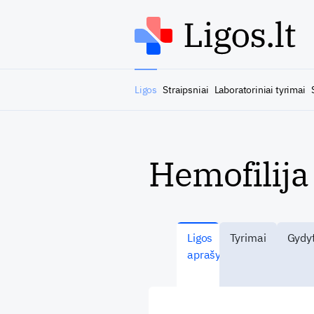
Ligos
Straipsniai
Laboratoriniai tyrimai
Hemofilija
Ligos
Tyrimai
Gydyt
aprašymas