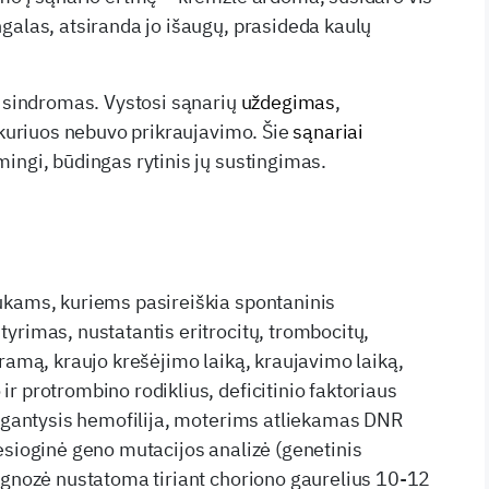
galas, atsiranda jo išaugų, prasideda kaulų
s sindromas. Vystosi sąnarių
uždegimas
,
į kuriuos nebuvo prikraujavimo. Šie
sąnariai
ingi, būdingas rytinis jų sustingimas.
ukams, kuriems pasireiškia spontaninis
yrimas, nustatantis eritrocitų, trombocitų,
gramą, kraujo krešėjimo laiką, kraujavimo laiką,
r protrombino rodiklius, deficitinio faktoriaus
ergantysis hemofilija, moterims atliekamas DNR
esioginė geno mutacijos analizė (genetinis
agnozė nustatoma tiriant choriono gaurelius 10-12