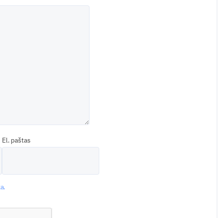
El. paštas
a.