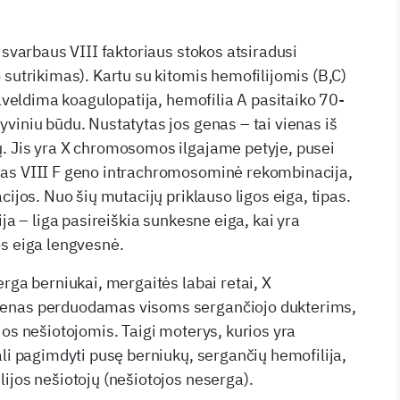
 svarbaus VIII faktoriaus stokos atsiradusi
 sutrikimas). Kartu su kitomis hemofilijomis (B,C)
paveldima koagulopatija, hemofilia A pasitaiko 70-
viniu būdu. Nustatytas jos genas – tai vienas iš
. Jis yra X chromosomos ilgajame petyje, pusei
as VIII F geno intrachromosominė rekombinacija,
cijos. Nuo šių mutacijų priklauso ligos eiga, tipas.
ija – liga pasireiškia sunkesne eiga, kai yra
s eiga lengvesnė.
rga berniukai, mergaitės labai retai, X
enas perduodamas visoms sergančiojo dukterims,
jos nešiotojomis. Taigi moterys, kurios yra
ali pagimdyti pusę berniukų, sergančių hemofilija,
ijos nešiotojų (nešiotojos neserga).