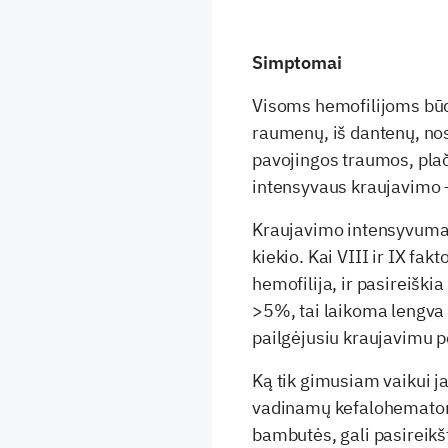
Simptomai
Visoms hemofilijoms būdi
raumenų, iš dantenų, nos
pavojingos traumos, plač
intensyvaus kraujavimo –
Kraujavimo intensyvumas
kiekio. Kai VIII ir IX fa
hemofilija, ir pasireiški
>5%, tai laikoma lengva 
pailgėjusiu kraujavimu p
Ką tik gimusiam vaikui ja
vadinamų kefalohematomų 
bambutės, gali pasireikš