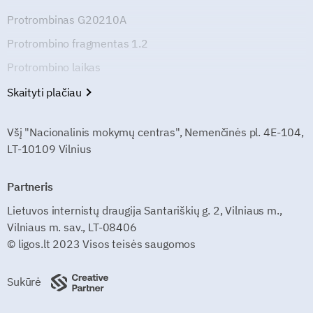
Protrombinas G20210A
Protrombino fragmentas 1.2
Protrombino laikas
Skaityti plačiau
Všį "Nacionalinis mokymų centras", Nemenčinės pl. 4E-104,
LT-10109 Vilnius
Partneris
Lietuvos internistų draugija Santariškių g. 2, Vilniaus m.,
Vilniaus m. sav., LT-08406
© ligos.lt 2023 Visos teisės saugomos
Sukūrė