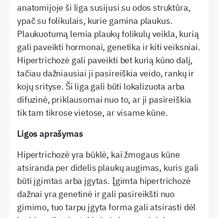
anatomijoje ši liga susijusi su odos struktūra,
ypač su folikulais, kurie gamina plaukus.
Plaukuotumą lemia plaukų folikulų veikla, kurią
gali paveikti hormonai, genetika ir kiti veiksniai.
Hipertrichozė gali paveikti bet kurią kūno dalį,
tačiau dažniausiai ji pasireiškia veido, rankų ir
kojų srityse. Ši liga gali būti lokalizuota arba
difuzinė, priklausomai nuo to, ar ji pasireiškia
tik tam tikrose vietose, ar visame kūne.
Ligos aprašymas
Hipertrichozė yra būklė, kai žmogaus kūne
atsiranda per didelis plaukų augimas, kuris gali
būti įgimtas arba įgytas. Įgimta hipertrichozė
dažnai yra genetinė ir gali pasireikšti nuo
gimimo, tuo tarpu įgyta forma gali atsirasti dėl