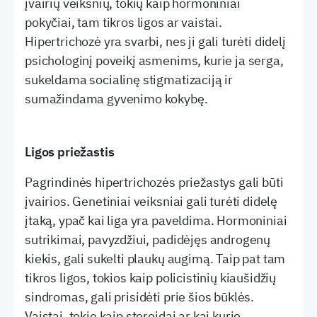
įvairių veiksnių, tokių kaip hormoniniai
pokyčiai, tam tikros ligos ar vaistai.
Hipertrichozė yra svarbi, nes ji gali turėti didelį
psichologinį poveikį asmenims, kurie ja serga,
sukeldama socialinę stigmatizaciją ir
sumažindama gyvenimo kokybę.
Ligos priežastis
Pagrindinės hipertrichozės priežastys gali būti
įvairios. Genetiniai veiksniai gali turėti didelę
įtaką, ypač kai liga yra paveldima. Hormoniniai
sutrikimai, pavyzdžiui, padidėjęs androgenų
kiekis, gali sukelti plaukų augimą. Taip pat tam
tikros ligos, tokios kaip policistinių kiaušidžių
sindromas, gali prisidėti prie šios būklės.
Vaistai, tokie kaip steroidai ar kai kurie