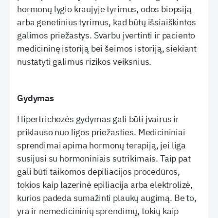
hormonų lygio kraujyje tyrimus, odos biopsiją
arba genetinius tyrimus, kad būtų išsiaiškintos
galimos priežastys. Svarbu įvertinti ir paciento
medicininę istoriją bei šeimos istoriją, siekiant
nustatyti galimus rizikos veiksnius.
Gydymas
Hipertrichozės gydymas gali būti įvairus ir
priklauso nuo ligos priežasties. Medicininiai
sprendimai apima hormonų terapiją, jei liga
susijusi su hormoniniais sutrikimais. Taip pat
gali būti taikomos depiliacijos procedūros,
tokios kaip lazerinė epiliacija arba elektrolizė,
kurios padeda sumažinti plaukų augimą. Be to,
yra ir nemedicininių sprendimų, tokių kaip