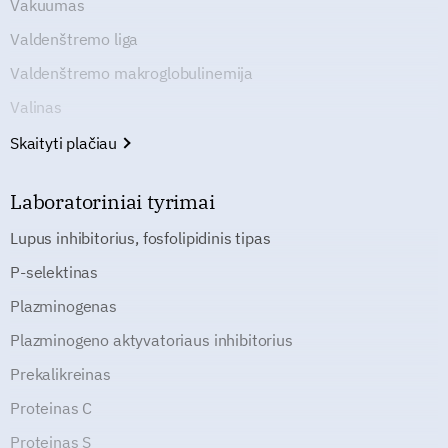
Vakuumas
Valdenštremo liga
Valdenštremo makroglobulinemija
Valinas
Skaityti plačiau
Laboratoriniai tyrimai
Lupus inhibitorius, fosfolipidinis tipas
P-selektinas
Plazminogenas
Plazminogeno aktyvatoriaus inhibitorius
Prekalikreinas
Proteinas C
Proteinas S