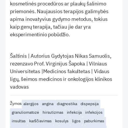
kosmetinės procedūros ar plaukų šalinimo
priemonės. Naujausios terapijos galimybės
apima inovatyvius gydymo metodus, tokius
kaip genų terapija, tačiau jie dar yra
eksperimentinio pobūdžio.
Šaltinis | Autorius Gydytojas Nikas Samuolis,
rezenzavo Prof. Virginijus Šapoka | Vilniaus
Universitetas |Medicinos fakultetas | Vidaus
ligų, šeimos medicinos ir onkologijos klinikos
vadovas
Žymos
alergijos
angina
diagnostika
dispepsija
granuliomatozė
hirsutizmas
infekcija
infekcijos
insultas
karščiavimas
kosulys
ligos
paburkimas