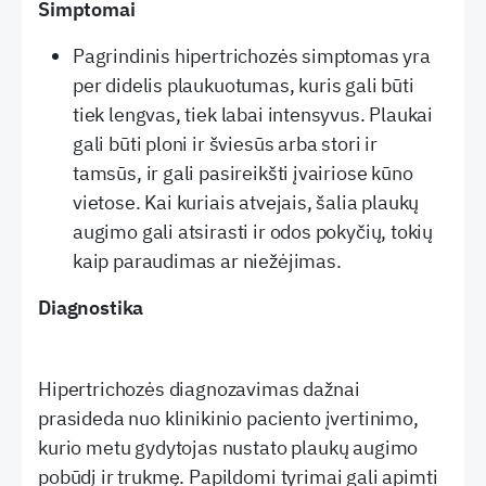
Simptomai
Pagrindinis hipertrichozės simptomas yra
per didelis plaukuotumas, kuris gali būti
tiek lengvas, tiek labai intensyvus. Plaukai
gali būti ploni ir šviesūs arba stori ir
tamsūs, ir gali pasireikšti įvairiose kūno
vietose. Kai kuriais atvejais, šalia plaukų
augimo gali atsirasti ir odos pokyčių, tokių
kaip paraudimas ar niežėjimas.
Diagnostika
Hipertrichozės diagnozavimas dažnai
prasideda nuo klinikinio paciento įvertinimo,
kurio metu gydytojas nustato plaukų augimo
pobūdį ir trukmę. Papildomi tyrimai gali apimti