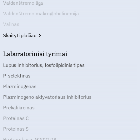
Valdenštremo liga
Valdenštremo makroglobulinemija
Valinas
Skaityti plačiau
Laboratoriniai tyrimai
Lupus inhibitorius, fosfolipidinis tipas
P-selektinas
Plazminogenas
Plazminogeno aktyvatoriaus inhibitorius
Prekalikreinas
Proteinas C
Proteinas S
Protrombinas G20210A