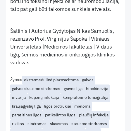
botulino toksino injekcijos ar neuromoduliacija,
taip pat gali būti taikomos sunkiais atvejais.
Šaltinis | Autorius Gydytojas Nikas Samuolis,
rezenzavo Prof. Virginijus Šapoka | Vilniaus
Universitetas |Medicinos fakultetas | Vidaus
ligų, šeimos medicinos ir onkologijos klinikos
vadovas
Žymos
ekstramedulinė plazmacitoma
galvos
galvos skausmo sindromas
graves liga
hipokinezija
invazija
kepenų infekcija
kompiuterinė tomografija
kraujagyslių liga
ligos protrūkiai
mieloma
parazitinės ligos
patikslintos ligos
plaučių infekcija
rizikos
sindromas
skausmas
skausmo sindromas