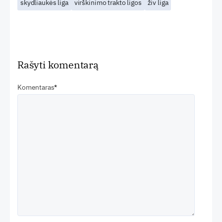
skydliaukės liga
virškinimo trakto ligos
živ liga
Rašyti komentarą
Komentaras