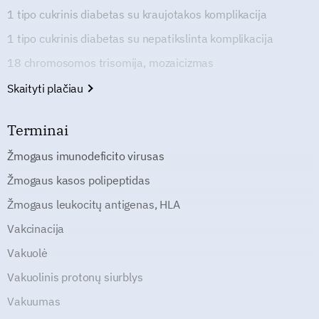
1 tipo cukrinis diabetas su kraujotakos komplikacija
1 tipo cukrinis diabetas su nepatikslinta komplikacija
18 chromosomos trisomija, mozaicizmas
Skaityti plačiau
Terminai
Žmogaus imunodeficito virusas
Žmogaus kasos polipeptidas
Žmogaus leukocitų antigenas, HLA
Vakcinacija
Vakuolė
Vakuolinis protonų siurblys
Vakuumas