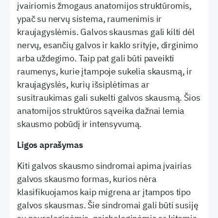
įvairiomis žmogaus anatomijos struktūromis,
ypač su nervų sistema, raumenimis ir
kraujagyslėmis. Galvos skausmas gali kilti dėl
nervų, esančių galvos ir kaklo srityje, dirginimo
arba uždegimo. Taip pat gali būti paveikti
raumenys, kurie įtampoje sukelia skausmą, ir
kraujagyslės, kurių išsiplėtimas ar
susitraukimas gali sukelti galvos skausmą. Šios
anatomijos struktūros sąveika dažnai lemia
skausmo pobūdį ir intensyvumą.
Ligos aprašymas
Kiti galvos skausmo sindromai apima įvairias
galvos skausmo formas, kurios nėra
klasifikuojamos kaip migrena ar įtampos tipo
galvos skausmas. Šie sindromai gali būti susiję