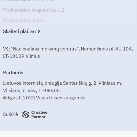
Protrombino fragmentas 1.2
Protrombino laikas
Skaityti plačiau
Všį "Nacionalinis mokymų centras", Nemenčinės pl. 4E-104,
LT-10109 Vilnius
Partneris
Lietuvos internistų draugija Santariškių g. 2, Vilniaus m.,
Vilniaus m. sav., LT-08406
© ligos.lt 2023 Visos teisės saugomos
Sukūrė