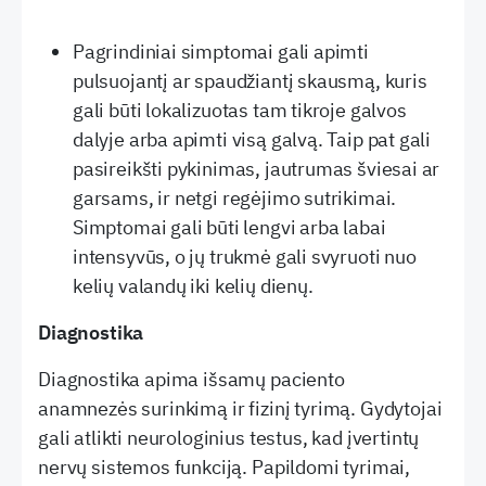
Pagrindiniai simptomai gali apimti
pulsuojantį ar spaudžiantį skausmą, kuris
gali būti lokalizuotas tam tikroje galvos
dalyje arba apimti visą galvą. Taip pat gali
pasireikšti pykinimas, jautrumas šviesai ar
garsams, ir netgi regėjimo sutrikimai.
Simptomai gali būti lengvi arba labai
intensyvūs, o jų trukmė gali svyruoti nuo
kelių valandų iki kelių dienų.
Diagnostika
Diagnostika apima išsamų paciento
anamnezės surinkimą ir fizinį tyrimą. Gydytojai
gali atlikti neurologinius testus, kad įvertintų
nervų sistemos funkciją. Papildomi tyrimai,