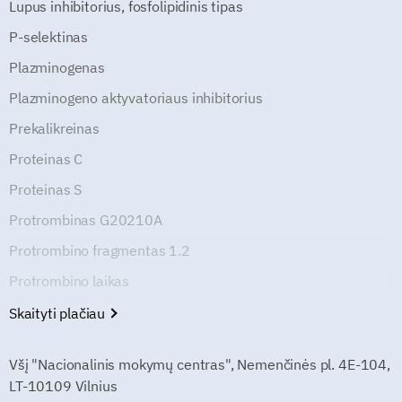
Lupus inhibitorius, fosfolipidinis tipas
P-selektinas
Plazminogenas
Plazminogeno aktyvatoriaus inhibitorius
Prekalikreinas
Proteinas C
Proteinas S
Protrombinas G20210A
Protrombino fragmentas 1.2
Protrombino laikas
Skaityti plačiau
Všį "Nacionalinis mokymų centras", Nemenčinės pl. 4E-104,
LT-10109 Vilnius