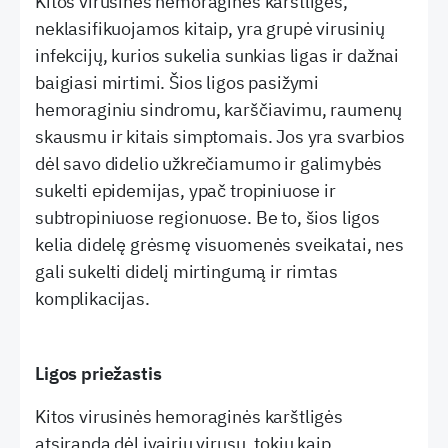
Kitos virusinės hemoraginės karštligės,
neklasifikuojamos kitaip, yra grupė virusinių
infekcijų, kurios sukelia sunkias ligas ir dažnai
baigiasi mirtimi. Šios ligos pasižymi
hemoraginiu sindromu, karščiavimu, raumenų
skausmu ir kitais simptomais. Jos yra svarbios
dėl savo didelio užkrečiamumo ir galimybės
sukelti epidemijas, ypač tropiniuose ir
subtropiniuose regionuose. Be to, šios ligos
kelia didelę grėsmę visuomenės sveikatai, nes
gali sukelti didelį mirtingumą ir rimtas
komplikacijas.
Ligos priežastis
Kitos virusinės hemoraginės karštligės
atsiranda dėl įvairių virusų, tokių kaip