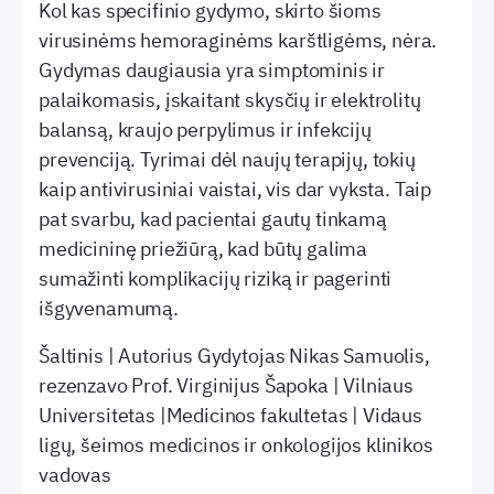
Kol kas specifinio gydymo, skirto šioms
virusinėms hemoraginėms karštligėms, nėra.
Gydymas daugiausia yra simptominis ir
palaikomasis, įskaitant skysčių ir elektrolitų
balansą, kraujo perpylimus ir infekcijų
prevenciją. Tyrimai dėl naujų terapijų, tokių
kaip antivirusiniai vaistai, vis dar vyksta. Taip
pat svarbu, kad pacientai gautų tinkamą
medicininę priežiūrą, kad būtų galima
sumažinti komplikacijų riziką ir pagerinti
išgyvenamumą.
Šaltinis | Autorius Gydytojas Nikas Samuolis,
rezenzavo Prof. Virginijus Šapoka | Vilniaus
Universitetas |Medicinos fakultetas | Vidaus
ligų, šeimos medicinos ir onkologijos klinikos
vadovas