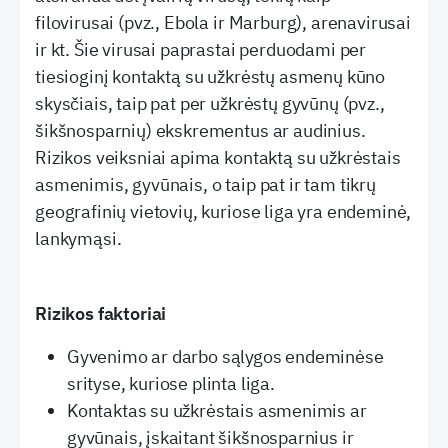
filovirusai (pvz., Ebola ir Marburg), arenavirusai
ir kt. Šie virusai paprastai perduodami per
tiesioginį kontaktą su užkrėstų asmenų kūno
skysčiais, taip pat per užkrėstų gyvūnų (pvz.,
šikšnosparnių) ekskrementus ar audinius.
Rizikos veiksniai apima kontaktą su užkrėstais
asmenimis, gyvūnais, o taip pat ir tam tikrų
geografinių vietovių, kuriose liga yra endeminė,
lankymąsi.
Rizikos faktoriai
Gyvenimo ar darbo sąlygos endeminėse
srityse, kuriose plinta liga.
Kontaktas su užkrėstais asmenimis ar
gyvūnais, įskaitant šikšnosparnius ir