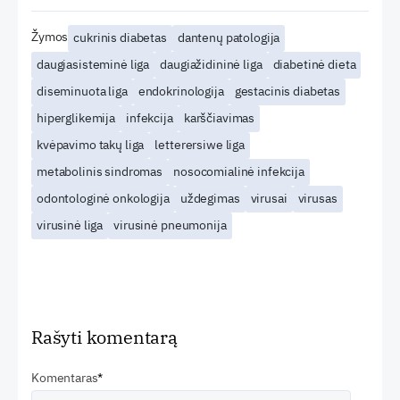
Žymos
cukrinis diabetas
dantenų patologija
daugiasisteminė liga
daugiažidininė liga
diabetinė dieta
diseminuota liga
endokrinologija
gestacinis diabetas
hiperglikemija
infekcija
karščiavimas
kvėpavimo takų liga
letterersiwe liga
metabolinis sindromas
nosocomialinė infekcija
odontologinė onkologija
uždegimas
virusai
virusas
virusinė liga
virusinė pneumonija
Rašyti komentarą
Komentaras