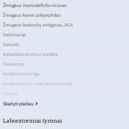
Žmogaus imunodeficito virusas
Žmogaus kasos polipeptidas
Žmogaus leukocitų antigenas, HLA
Vakcinacija
Vakuolė
Vakuolinis protonų siurblys
Vakuumas
Valdenštremo liga
Valdenštremo makroglobulinemija
Valinas
Skaityti plačiau
Laboratoriniai tyrimai