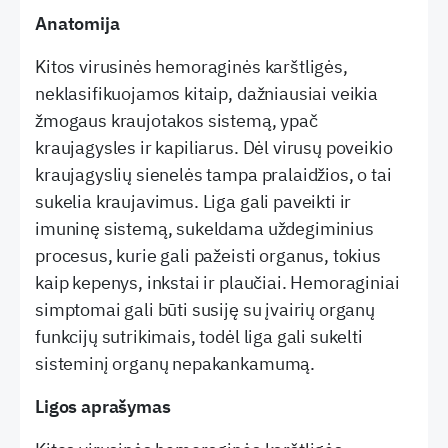
Anatomija
Kitos virusinės hemoraginės karštligės,
neklasifikuojamos kitaip, dažniausiai veikia
žmogaus kraujotakos sistemą, ypač
kraujagysles ir kapiliarus. Dėl virusų poveikio
kraujagyslių sienelės tampa pralaidžios, o tai
sukelia kraujavimus. Liga gali paveikti ir
imuninę sistemą, sukeldama uždegiminius
procesus, kurie gali pažeisti organus, tokius
kaip kepenys, inkstai ir plaučiai. Hemoraginiai
simptomai gali būti susiję su įvairių organų
funkcijų sutrikimais, todėl liga gali sukelti
sisteminį organų nepakankamumą.
Ligos aprašymas