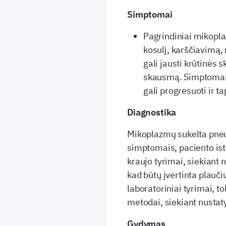
Simptomai
Pagrindiniai mikopl
kosulį, karščiavimą,
gali jausti krūtinės
skausmą. Simptomai g
gali progresuoti ir t
Diagnostika
Mikoplazmų sukelta pneu
simptomais, paciento isto
kraujo tyrimai, siekiant 
kad būtų įvertinta plauči
laboratoriniai tyrimai, to
metodai, siekiant nust
Gydymas