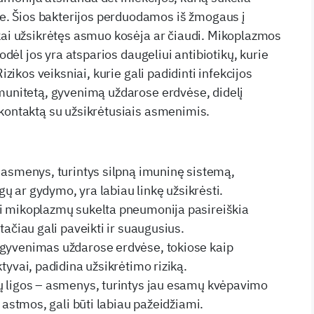
 Šios bakterijos perduodamos iš žmogaus į
kai užsikrėtęs asmuo kosėja ar čiaudi. Mikoplazmos
todėl jos yra atsparios daugeliui antibiotikų, kurie
Rizikos veiksniai, kurie gali padidinti infekcijos
munitetą, gyvenimą uždarose erdvėse, didelį
kontaktą su užsikrėtusiais asmenimis.
 asmenys, turintys silpną imuninę sistemą,
igų ar gydymo, yra labiau linkę užsikrėsti.
i mikoplazmų sukelta pneumonija pasireiškia
tačiau gali paveikti ir suaugusius.
gyvenimas uždarose erdvėse, tokiose kaip
tyvai, padidina užsikrėtimo riziką.
ų ligos – asmenys, turintys jau esamų kvėpavimo
, astmos, gali būti labiau pažeidžiami.