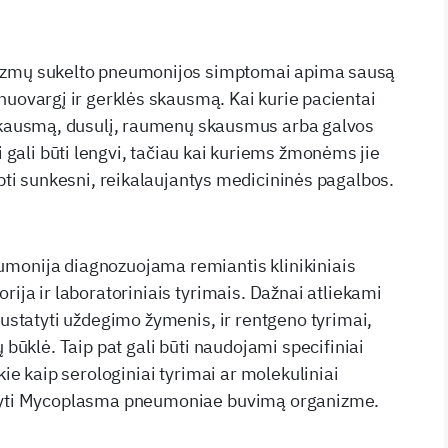
azmų sukelto pneumonijos simptomai apima sausą
 nuovargį ir gerklės skausmą. Kai kurie pacientai
 skausmą, dusulį, raumenų skausmus arba galvos
ali būti lengvi, tačiau kai kuriems žmonėms jie
apti sunkesni, reikalaujantys medicininės pagalbos.
monija diagnozuojama remiantis klinikiniais
rija ir laboratoriniais tyrimais. Dažnai atliekami
nustatyti uždegimo žymenis, ir rentgeno tyrimai,
ų būklė. Taip pat gali būti naudojami specifiniai
kie kaip serologiniai tyrimai ar molekuliniai
atyti Mycoplasma pneumoniae buvimą organizme.