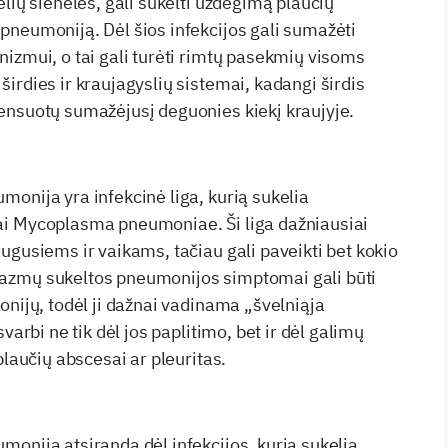
lių sienelės, gali sukelti uždegimą plaučių
neumoniją. Dėl šios infekcijos gali sumažėti
izmui, o tai gali turėti rimtų pasekmių visoms
irdies ir kraujagyslių sistemai, kadangi širdis
ensuotų sumažėjusį deguonies kiekį kraujyje.
onija yra infekcinė liga, kurią sukelia
i Mycoplasma pneumoniae. Ši liga dažniausiai
ugusiems ir vaikams, tačiau gali paveikti bet kokio
azmų sukeltos pneumonijos simptomai gali būti
onijų, todėl ji dažnai vadinama „švelniąja
varbi ne tik dėl jos paplitimo, bet ir dėl galimų
plaučių abscesai ar pleuritas.
onija atsiranda dėl infekcijos, kurią sukelia