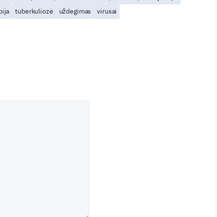
pija
tuberkuliozė
uždegimas
virusai