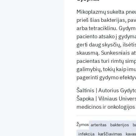
Mikoplazmų sukelta pneu
prieš šias bakterijas, pa
arba tetraciklinu. Gydy
paciento atsako į gydym
gerti daug skysčių, ilsėt
skausmą. Sunkesniais atve
pacientas turi rimtų sim
galimybių, tokių kaip im
pagerinti gydymo efekt
Šaltinis | Autorius Gydyt
Šapoka | Vilniaus Univers
medicinos ir onkologijos
Žymos
arteritas
bakterijos
b
infekcija
karščiavimas
kavas