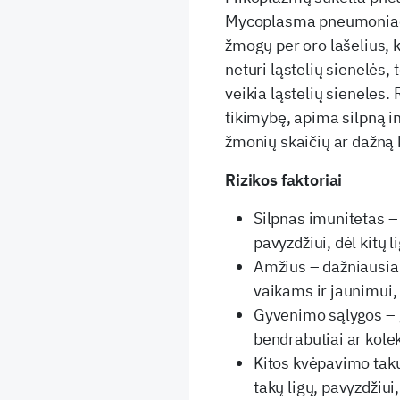
Mycoplasma pneumoniae.
žmogų per oro lašelius, 
neturi ląstelių sienelės, 
veikia ląstelių sieneles. 
tikimybę, apima silpną i
žmonių skaičių ar dažną 
Rizikos faktoriai
Silpnas imunitetas –
pavyzdžiui, dėl kitų l
Amžius – dažniausia
vaikams ir jaunimui, 
Gyvenimo sąlygos – 
bendrabutiai ar kolek
Kitos kvėpavimo tak
takų ligų, pavyzdžiui