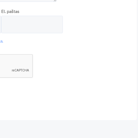
El. paštas
a.