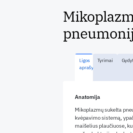
Mikoplazm
pneumoni
Ligos
Tyrimai
Gydyt
aprašymas
Anatomija
Mikoplazmų sukelta pneumo
kvėpavimo sistemą, ypač 
maišelius plaučiuose, ku