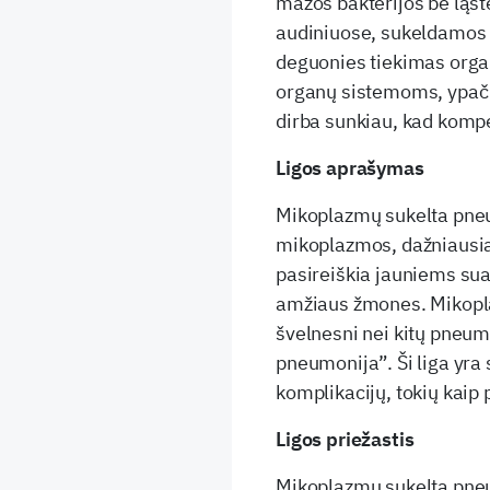
mažos bakterijos be ląste
audiniuose, sukeldamos p
deguonies tiekimas organ
organų sistemoms, ypač š
dirba sunkiau, kad komp
Ligos aprašymas
Mikoplazmų sukelta pneum
mikoplazmos, dažniausia
pasireiškia jauniems sua
amžiaus žmones. Mikopl
švelnesni nei kitų pneum
pneumonija”. Ši liga yra s
komplikacijų, tokių kaip 
Ligos priežastis
Mikoplazmų sukelta pneum