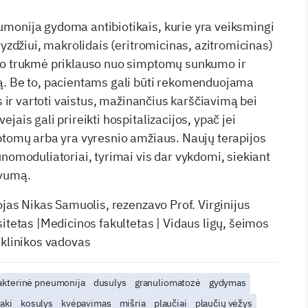
monija gydoma antibiotikais, kurie yra veiksmingi
vyzdžiui, makrolidais (eritromicinas, azitromicinas)
mo trukmė priklauso nuo simptomų sunkumo ir
ą. Be to, pacientams gali būti rekomenduojama
is ir vartoti vaistus, mažinančius karščiavimą bei
jais gali prireikti hospitalizacijos, ypač jei
ptomų arba yra vyresnio amžiaus. Naujų terapijos
unomoduliatoriai, tyrimai vis dar vykdomi, siekiant
yvumą.
ojas Nikas Samuolis, rezenzavo Prof. Virginijus
itetas |Medicinos fakultetas | Vidaus ligų, šeimos
 klinikos vadovas
akterinė pneumonija
dusulys
granuliomatozė
gydymas
aki
kosulys
kvėpavimas
mišria
plaučiai
plaučių vėžys