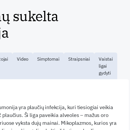
ų sukelta
ja
ojai
Video
Simptomai
Straipsniai
Vaistai
ligai
gydyti
nija yra plaučių infekcija, kuri tiesiogiai veikia
plaučius. Ši liga paveikia alveoles – mažus oro
riuose vyksta dujų mainai. Mikoplazmos, kurios yra