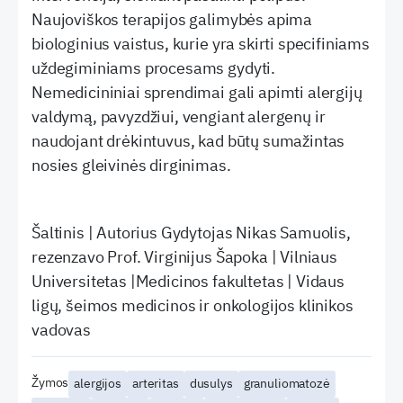
Naujoviškos terapijos galimybės apima
biologinius vaistus, kurie yra skirti specifiniams
uždegiminiams procesams gydyti.
Nemedicininiai sprendimai gali apimti alergijų
valdymą, pavyzdžiui, vengiant alergenų ir
naudojant drėkintuvus, kad būtų sumažintas
nosies gleivinės dirginimas.
Šaltinis | Autorius Gydytojas Nikas Samuolis,
rezenzavo Prof. Virginijus Šapoka | Vilniaus
Universitetas |Medicinos fakultetas | Vidaus
ligų, šeimos medicinos ir onkologijos klinikos
vadovas
Žymos
alergijos
arteritas
dusulys
granuliomatozė