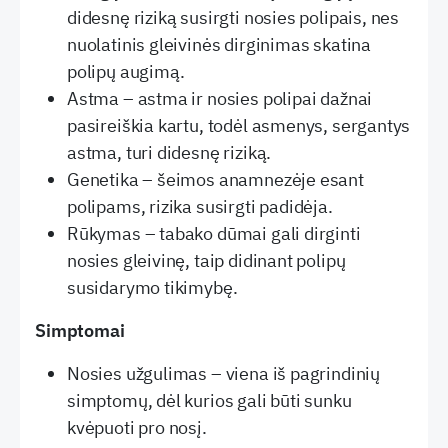
didesnę riziką susirgti nosies polipais, nes
nuolatinis gleivinės dirginimas skatina
polipų augimą.
Astma – astma ir nosies polipai dažnai
pasireiškia kartu, todėl asmenys, sergantys
astma, turi didesnę riziką.
Genetika – šeimos anamnezėje esant
polipams, rizika susirgti padidėja.
Rūkymas – tabako dūmai gali dirginti
nosies gleivinę, taip didinant polipų
susidarymo tikimybę.
Simptomai
Nosies užgulimas – viena iš pagrindinių
simptomų, dėl kurios gali būti sunku
kvėpuoti pro nosį.