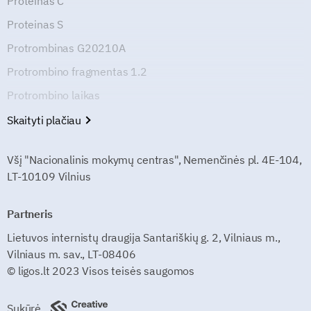
Proteinas C
Proteinas S
Protrombinas G20210A
Protrombino fragmentas 1.2
Protrombino laikas
Skaityti plačiau
Všį "Nacionalinis mokymų centras", Nemenčinės pl. 4E-104,
LT-10109 Vilnius
Partneris
Lietuvos internistų draugija Santariškių g. 2, Vilniaus m.,
Vilniaus m. sav., LT-08406
© ligos.lt 2023 Visos teisės saugomos
Sukūrė