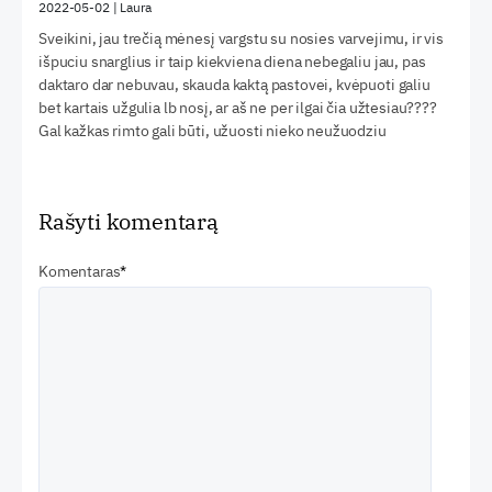
2022-05-02
|
Laura
Sveikini, jau trečią mėnesį vargstu su nosies varvejimu, ir vis
išpuciu snarglius ir taip kiekviena diena nebegaliu jau, pas
daktaro dar nebuvau, skauda kaktą pastovei, kvėpuoti galiu
bet kartais užgulia lb nosį, ar aš ne per ilgai čia užtesiau????
Gal kažkas rimto gali būti, užuosti nieko neužuodziu
Rašyti komentarą
Komentaras