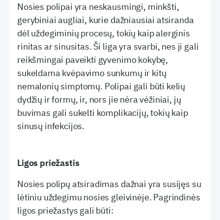
Nosies polipai yra neskausmingi, minkšti,
gerybiniai augliai, kurie dažniausiai atsiranda
dėl uždegiminių procesų, tokių kaip alerginis
rinitas ar sinusitas. Ši liga yra svarbi, nes ji gali
reikšmingai paveikti gyvenimo kokybę,
sukeldama kvėpavimo sunkumų ir kitų
nemalonių simptomų. Polipai gali būti kelių
dydžių ir formų, ir, nors jie nėra vėžiniai, jų
buvimas gali sukelti komplikacijų, tokių kaip
sinusų infekcijos.
Ligos priežastis
Nosies polipų atsiradimas dažnai yra susijęs su
lėtiniu uždegimu nosies gleivinėje. Pagrindinės
ligos priežastys gali būti: