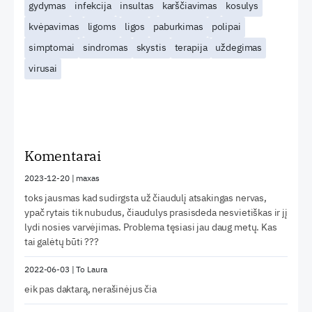
gydymas
infekcija
insultas
karščiavimas
kosulys
kvėpavimas
ligoms
ligos
paburkimas
polipai
simptomai
sindromas
skystis
terapija
uždegimas
virusai
Komentarai
2023-12-20
|
maxas
toks jausmas kad sudirgsta už čiaudulį atsakingas nervas,
ypač rytais tik nubudus, čiaudulys prasisdeda nesvietiškas ir jį
lydi nosies varvėjimas. Problema tęsiasi jau daug metų. Kas
tai galėtų būti ???
2022-06-03
|
To Laura
eik pas daktarą, nerašinėjus čia