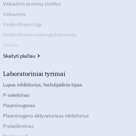
Vakuolinis protonų siurblys
Vakuumas
Valdenštremo liga
Valdenštremo makroglobulinemija
Valinas
Skaityti plačiau
Laboratoriniai tyrimai
Lupus inhibitorius, fosfolipidinis tipas
P-selektinas
Plazminogenas
Plazminogeno aktyvatoriaus inhibitorius
Prekalikreinas