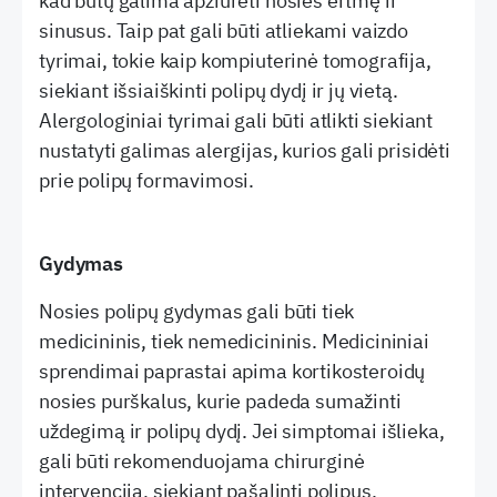
kad būtų galima apžiūrėti nosies ertmę ir
sinusus. Taip pat gali būti atliekami vaizdo
tyrimai, tokie kaip kompiuterinė tomografija,
siekiant išsiaiškinti polipų dydį ir jų vietą.
Alergologiniai tyrimai gali būti atlikti siekiant
nustatyti galimas alergijas, kurios gali prisidėti
prie polipų formavimosi.
Gydymas
Nosies polipų gydymas gali būti tiek
medicininis, tiek nemedicininis. Medicininiai
sprendimai paprastai apima kortikosteroidų
nosies purškalus, kurie padeda sumažinti
uždegimą ir polipų dydį. Jei simptomai išlieka,
gali būti rekomenduojama chirurginė
intervencija, siekiant pašalinti polipus.