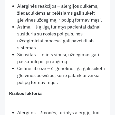
Alerginės reakcijos – alergijos dulkėms,
žiedadulkėms ar pelėsiams gali sukelti
gleivinės uždegimą ir polipų formavimąsi.
Astma – šią ligą turintys pacientai dažnai
susiduria su nosies polipais, nes
uždegiminiai procesai gali paveikti abi
sistemas.
Sinusitas – lėtinis sinusų uždegimas gali
paskatinti polipų augimą.
Cistinė fibrozė – ši genetinė liga gali sukelti
gleivinės pokyčius, kurie palankiai veikia
polipų formavimąsi.
Rizikos faktoriai
Alergijos – žmonės, turintys alergijų, turi