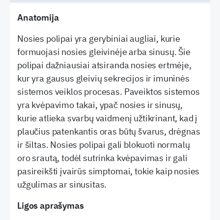
Anatomija
Nosies polipai yra gerybiniai augliai, kurie
formuojasi nosies gleivinėje arba sinusų. Šie
polipai dažniausiai atsiranda nosies ertmėje,
kur yra gausus gleivių sekrecijos ir imuninės
sistemos veiklos procesas. Paveiktos sistemos
yra kvėpavimo takai, ypač nosies ir sinusų,
kurie atlieka svarbų vaidmenį užtikrinant, kad į
plaučius patenkantis oras būtų švarus, drėgnas
ir šiltas. Nosies polipai gali blokuoti normalų
oro srautą, todėl sutrinka kvėpavimas ir gali
pasireikšti įvairūs simptomai, tokie kaip nosies
užgulimas ar sinusitas.
Ligos aprašymas