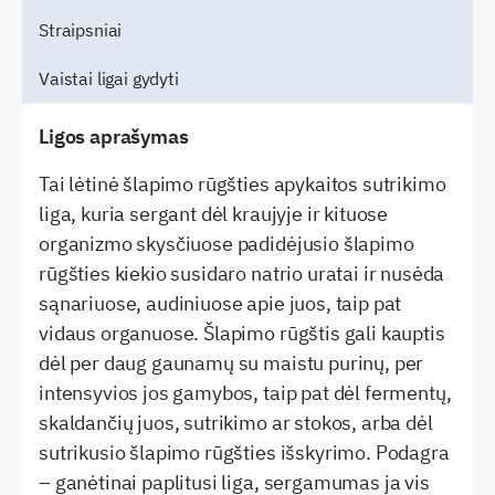
Straipsniai
Vaistai ligai gydyti
Ligos aprašymas
Tai lėtinė šlapimo rūgšties apykaitos sutrikimo
liga, kuria sergant dėl kraujyje ir kituose
organizmo skysčiuose padidėjusio šlapimo
rūgšties kiekio susidaro natrio uratai ir nusėda
sąnariuose, audiniuose apie juos, taip pat
vidaus organuose. Šlapimo rūgštis gali kauptis
dėl per daug gaunamų su maistu purinų, per
intensyvios jos gamybos, taip pat dėl fermentų,
skaldančių juos, sutrikimo ar stokos, arba dėl
sutrikusio šlapimo rūgšties išskyrimo. Podagra
– ganėtinai paplitusi liga, sergamumas ja vis