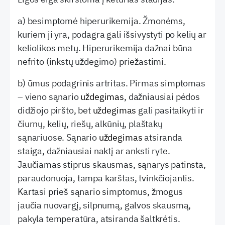
a) besimptomė hiperurikemija. Žmonėms,
kuriem ji yra, podagra gali išsivystyti po kelių ar
keliolikos metų. Hiperurikemija dažnai būna
nefrito (inkstų uždegimo) priežastimi.
b) ūmus podagrinis artritas. Pirmas simptomas
– vieno sąnario
uždegimas
, dažniausiai pėdos
didžiojo piršto, bet
uždegimas
gali pasitaikyti ir
čiurnų, kelių, riešų, alkūnių, plaštakų
sąnariuose. Sąnario
uždegimas
atsiranda
staiga, dažniausiai naktį ar anksti ryte.
Jaučiamas stiprus skausmas, sąnarys patinsta,
paraudonuoja, tampa karštas, tvinkčiojantis.
Kartasi prieš sąnario simptomus, žmogus
jaučia nuovargį, silpnumą, galvos skausmą,
pakyla temperatūra, atsiranda šaltkrėtis.