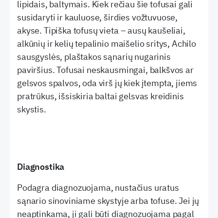
lipidais, baltymais. Kiek rečiau šie tofusai gali
susidaryti ir kauluose, širdies vožtuvuose,
akyse. Tipiška tofusų vieta – ausų kaušeliai,
alkūnių ir kelių tepalinio maišelio sritys, Achilo
sausgyslės, plaštakos sąnarių nugarinis
paviršius. Tofusai neskausmingai, balkšvos ar
gelsvos spalvos, oda virš jų kiek įtempta, jiems
pratrūkus, išsiskiria baltai gelsvas kreidinis
skystis.
Diagnostika
Podagra diagnozuojama, nustačius uratus
sąnario sinoviniame skystyje arba tofuse. Jei jų
neaptinkama, ji gali būti diagnozuojama pagal