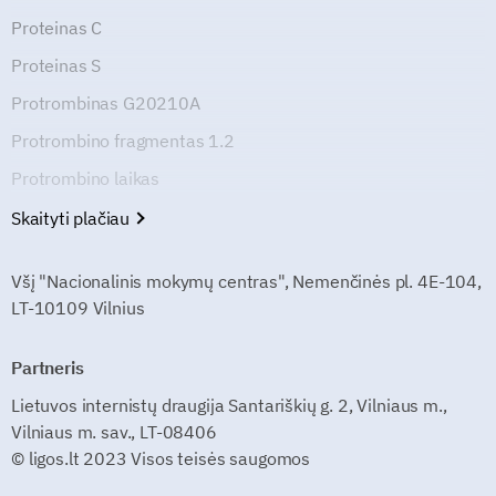
Proteinas C
Proteinas S
Protrombinas G20210A
Protrombino fragmentas 1.2
Protrombino laikas
Skaityti plačiau
Všį "Nacionalinis mokymų centras", Nemenčinės pl. 4E-104,
LT-10109 Vilnius
Partneris
Lietuvos internistų draugija Santariškių g. 2, Vilniaus m.,
Vilniaus m. sav., LT-08406
© ligos.lt 2023 Visos teisės saugomos