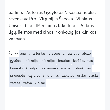
Šaltinis | Autorius Gydytojas Nikas Samuolis,
rezenzavo Prof. Virginijus Šapoka | Vilniaus
Universitetas |Medicinos fakultetas | Vidaus
ligų, šeimos medicinos ir onkologijos klinikos
vadovas
Žymos
angina
arteritas
dispepsija
granuliomatozė
gyvūnai
infekcija
infekcijos
insultas
karščiavimas
kavasaki
kosulys
kvėpavimas
mišria
paburkimas
priepuolis
sąnarys
sindromas
tabletės
uratai
vaistai
varpos
vėžys
virusai