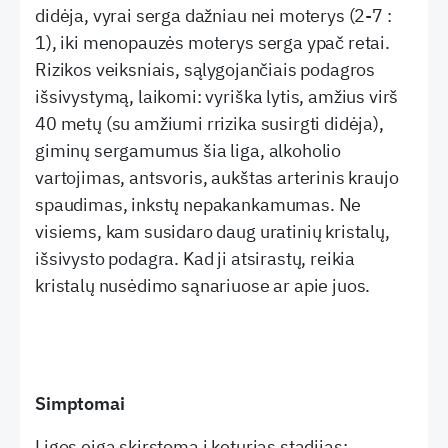
didėja, vyrai serga dažniau nei moterys (2-7 :
1), iki menopauzės moterys serga ypač retai.
Rizikos veiksniais, sąlygojančiais podagros
išsivystymą, laikomi: vyriška lytis, amžius virš
40 metų (su amžiumi rrizika susirgti didėja),
giminų sergamumus šia liga, alkoholio
vartojimas, antsvoris, aukštas arterinis kraujo
spaudimas, inkstų nepakankamumas. Ne
visiems, kam susidaro daug uratinių kristalų,
išsivysto podagra. Kad ji atsirastų, reikia
kristalų nusėdimo sąnariuose ar apie juos.
Simptomai
Ligos eiga skirstoma į keturias stadijas: