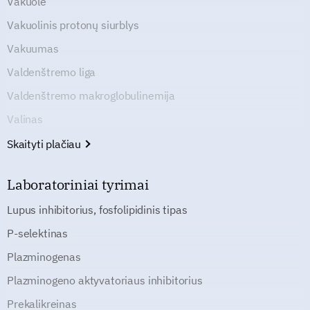
Vakuolė
Vakuolinis protonų siurblys
Vakuumas
Valdenštremo liga
Valdenštremo makroglobulinemija
Valinas
Skaityti plačiau
Laboratoriniai tyrimai
Lupus inhibitorius, fosfolipidinis tipas
P-selektinas
Plazminogenas
Plazminogeno aktyvatoriaus inhibitorius
Prekalikreinas