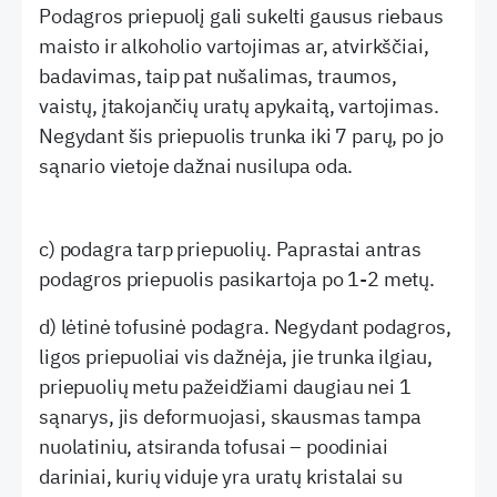
Podagros priepuolį gali sukelti gausus riebaus
maisto ir alkoholio vartojimas ar, atvirkščiai,
badavimas, taip pat nušalimas, traumos,
vaistų, įtakojančių uratų apykaitą, vartojimas.
Negydant šis priepuolis trunka iki 7 parų, po jo
sąnario vietoje dažnai nusilupa oda.
c) podagra tarp priepuolių. Paprastai antras
podagros priepuolis pasikartoja po 1-2 metų.
d) lėtinė tofusinė podagra. Negydant podagros,
ligos priepuoliai vis dažnėja, jie trunka ilgiau,
priepuolių metu pažeidžiami daugiau nei 1
sąnarys, jis deformuojasi, skausmas tampa
nuolatiniu, atsiranda tofusai – poodiniai
dariniai, kurių viduje yra uratų kristalai su