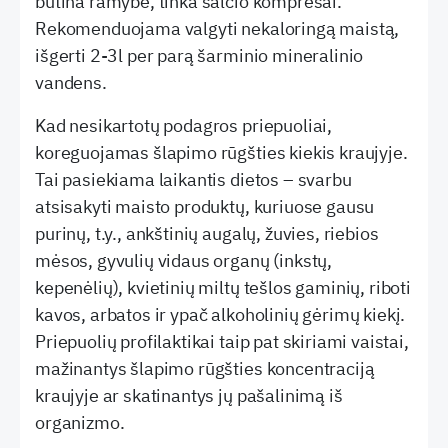
būtina ramybė, tinka šalčio kompresai.
Rekomenduojama valgyti nekaloringą maistą,
išgerti 2-3l per parą šarminio mineralinio
vandens.
Kad nesikartotų podagros priepuoliai,
koreguojamas šlapimo rūgšties kiekis kraujyje.
Tai pasiekiama laikantis dietos – svarbu
atsisakyti maisto produktų, kuriuose gausu
purinų, t.y., ankštinių augalų, žuvies, riebios
mėsos, gyvulių vidaus organų (inkstų,
kepenėlių), kvietinių miltų tešlos gaminių, riboti
kavos, arbatos ir ypač alkoholinių gėrimų kiekį.
Priepuolių profilaktikai taip pat skiriami vaistai,
mažinantys šlapimo rūgšties koncentraciją
kraujyje ar skatinantys jų pašalinimą iš
organizmo.