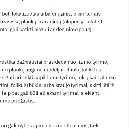
būti lokalizuotas arba difuzinis, o kai kuriais
lti visišką plaukų praradimą (alopecija totalis).
ntai gali patirti niežulį ar deginimo pojūtį
ostika dažniausiai prasideda nuo fizinio tyrimo,
iūri plaukų augimo modelį ir plaukų folikulus.
zę, gali prireikti papildomų tyrimų, tokių kaip plaukų
inti folikulų būklę, arba kraujo tyrimai, skirti ištirti
aip pat gali būti atliekami tyrimai, siekiant
kimo priežastis.
mo galimybės apima tiek medicininius, tiek