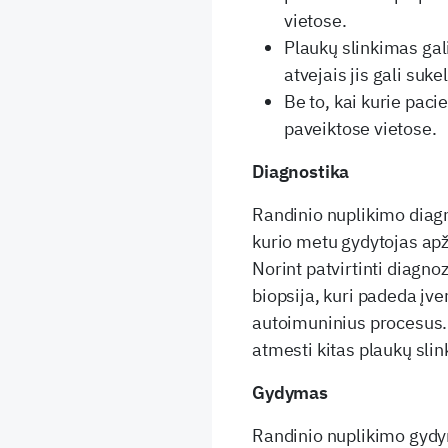
vietose.
Plaukų slinkimas gali 
atvejais jis gali suke
Be to, kai kurie pacie
paveiktose vietose.
Diagnostika
Randinio nuplikimo diagn
kurio metu gydytojas apž
Norint patvirtinti diagno
biopsija, kuri padeda įvert
autoimuninius procesus. T
atmesti kitas plaukų slin
Gydymas
Randinio nuplikimo gydy