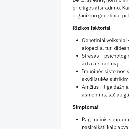
prie ligos atsiradimo. Ka
organizmo genetiniai polin
Rizikos faktoriai
Genetiniai veiksniai
alopecija, turi didesn
Stresas – psichologin
arba atsiradimą.
Imuninės sistemos su
skydliaukės sutrikimai
Amžius – liga dažnia
asmenims, tačiau gal
Simptomai
Pagrindinis simptoma
pasireikšti kaip apva