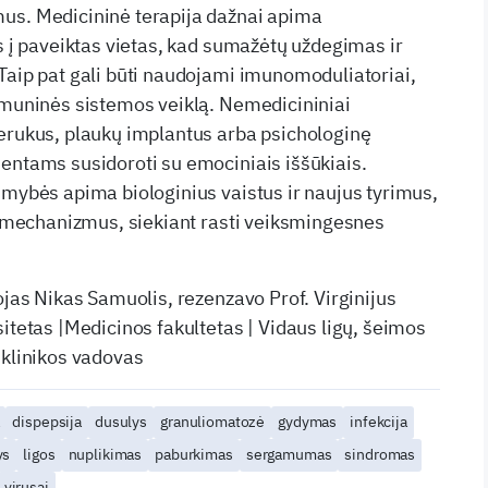
us. Medicininė terapija dažnai apima
as į paveiktas vietas, kad sumažėtų uždegimas ir
Taip pat gali būti naudojami imunomoduliatoriai,
imuninės sistemos veiklą. Nemedicininiai
erukus, plaukų implantus arba psichologinę
entams susidoroti su emociniais iššūkiais.
imybės apima biologinius vaistus ir naujus tyrimus,
os mechanizmus, siekiant rasti veiksmingesnes
ojas Nikas Samuolis, rezenzavo Prof. Virginijus
itetas |Medicinos fakultetas | Vidaus ligų, šeimos
 klinikos vadovas
dispepsija
dusulys
granuliomatozė
gydymas
infekcija
ys
ligos
nuplikimas
paburkimas
sergamumas
sindromas
virusai