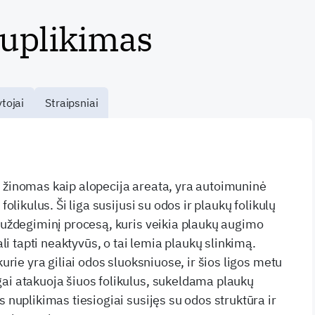
nuplikimas
tojai
Straipsniai
 žinomas kaip alopecija areata, yra autoimuninė
 folikulus. Ši liga susijusi su odos ir plaukų folikulų
a uždegiminį procesą, kuris veikia plaukų augimo
gali tapti neaktyvūs, o tai lemia plaukų slinkimą.
kurie yra giliai odos sluoksniuose, ir šios ligos metu
ai atakuoja šiuos folikulus, sukeldama plaukų
s nuplikimas tiesiogiai susijęs su odos struktūra ir