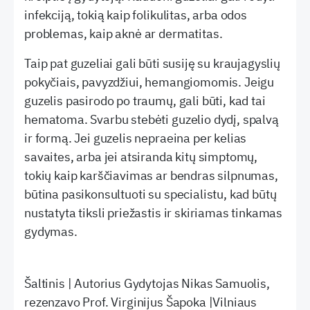
infekciją, tokią kaip folikulitas, arba odos
problemas, kaip aknė ar dermatitas.
Taip pat guzeliai gali būti susiję su kraujagyslių
pokyčiais, pavyzdžiui, hemangiomomis. Jeigu
guzelis pasirodo po traumų, gali būti, kad tai
hematoma. Svarbu stebėti guzelio dydį, spalvą
ir formą. Jei guzelis nepraeina per kelias
savaites, arba jei atsiranda kitų simptomų,
tokių kaip karščiavimas ar bendras silpnumas,
būtina pasikonsultuoti su specialistu, kad būtų
nustatyta tiksli priežastis ir skiriamas tinkamas
gydymas.
Šaltinis | Autorius Gydytojas Nikas Samuolis,
rezenzavo Prof. Virginijus Šapoka |Vilniaus