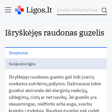
Išryškėjęs raudonas guzelis
Simptomai
Susijusios ligos
Išryškėjęs raudonas guzelis gali būti įvairių
sveikatos sutrikimų požymis. Dažniausiai tokie
guzeliai atsiranda dėl alerginių reakcijų,
uždegimų, cistų ar net navikų. Jei guzelis yra
skausmingas, niežtintis arba auga, svarbu
kreiptis į gydytoją. Raudoni guzeliai gali rodyti