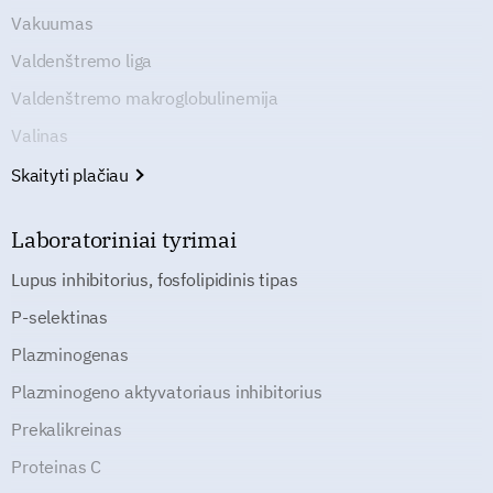
Vakuumas
Valdenštremo liga
Valdenštremo makroglobulinemija
Valinas
Skaityti plačiau
Laboratoriniai tyrimai
Lupus inhibitorius, fosfolipidinis tipas
P-selektinas
Plazminogenas
Plazminogeno aktyvatoriaus inhibitorius
Prekalikreinas
Proteinas C