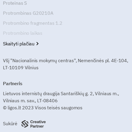
Proteinas S
Protrombinas G20210A
Protrombino fragmentas 1.2
Protrombino laikas
Skaityti plačiau
Všį "Nacionalinis mokymų centras", Nemenčinės pl. 4E-104,
LT-10109 Vilnius
Partneris
Lietuvos internistų draugija Santariškių g. 2, Vilniaus m.,
Vilniaus m. sav., LT-08406
© ligos.lt 2023 Visos teisės saugomos
Sukūrė