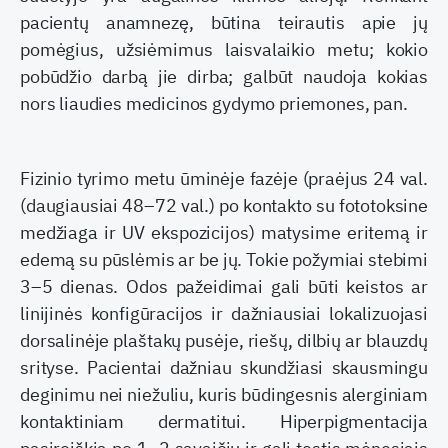
pacientų anamnezę, būtina teirautis apie jų
pomėgius, užsiėmimus laisvalaikio metu; kokio
pobūdžio darbą jie dirba; galbūt naudoja kokias
nors liaudies medicinos gydymo priemones, pan.
Fizinio tyrimo metu ūminėje fazėje (praėjus 24 val.
(daugiausiai 48–72 val.) po kontakto su fo­totoksine
medžiaga ir UV ekspozicijos) matysime eritemą ir
edemą su pūslėmis ar be jų. Tokie požy­miai stebimi
3–5 dienas. Odos pažeidimai gali būti keistos ar
linijinės konfigūracijos ir dažniausiai lo­kalizuojasi
dorsalinėje plaštakų pusėje, riešų, dil­bių ar blauzdų
srityse. Pacientai dažniau skundžia­si skausmingu
deginimu nei niežuliu, kuris būdin­gesnis alerginiam
kontaktiniam dermatitui. Hiper­pigmentacija