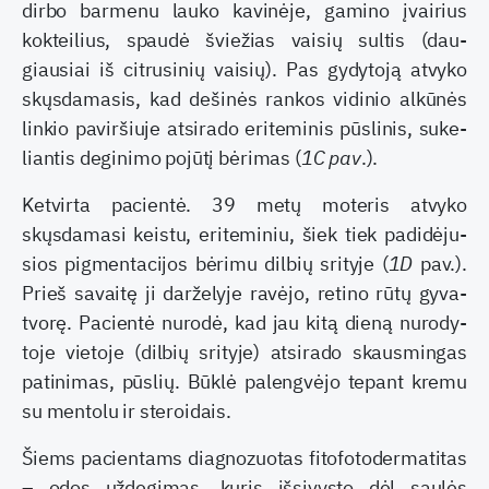
dirbo barmenu lauko kavinėje, gamino įvai­rius
kokteilius, spaudė šviežias vaisių sultis (dau­
giausiai iš citrusinių vaisių). Pas gydytoją atvyko
skųsdamasis, kad dešinės rankos vidinio alkūnės
linkio paviršiuje atsirado eriteminis pūslinis, suke­
liantis deginimo pojūtį bėrimas (
1C pav
.).
Ketvirta pacientė. 39 metų moteris atvyko
skųsdamasi keistu, eriteminiu, šiek tiek padidėju­
sios pigmentacijos bėrimu dilbių srityje (
1D
pav.).
Prieš savaitę ji darželyje ravėjo, retino rūtų gyva­
tvorę. Pacientė nurodė, kad jau kitą dieną nurody­
toje vietoje (dilbių srityje) atsirado skausmingas
patinimas, pūslių. Būklė palengvėjo tepant kremu
su mentolu ir steroidais.
Šiems pacientams diagnozuotas fitofotoder­matitas
– odos uždegimas, kuris išsivysto dėl saulės