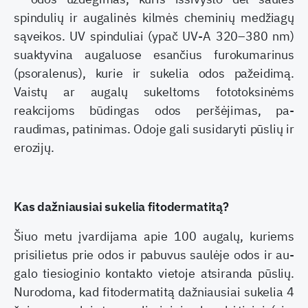
spindulių ir augalinės kilmės cheminių medžiagų
sąveikos. UV spinduliai (ypač UV-A 320–380 nm)
suaktyvina augaluose esančius fu­rokumarinus
(psoralenus), kurie ir sukelia odos pažeidimą.
Vaistų ar augalų sukeltoms fototoksi­nėms
reakcijoms būdingas odos peršėjimas, pa­
raudimas, patinimas. Odoje gali susidaryti pūs­lių ir
erozijų.
Kas dažniausiai sukelia fitodermatitą?
Šiuo metu įvardijama apie 100 augalų, kuriems
prisilietus prie odos ir pabuvus saulėje odos ir au­
galo tiesioginio kontakto vietoje atsiranda pūslių.
Nurodoma, kad fitodermatitą dažniausiai sukelia 4