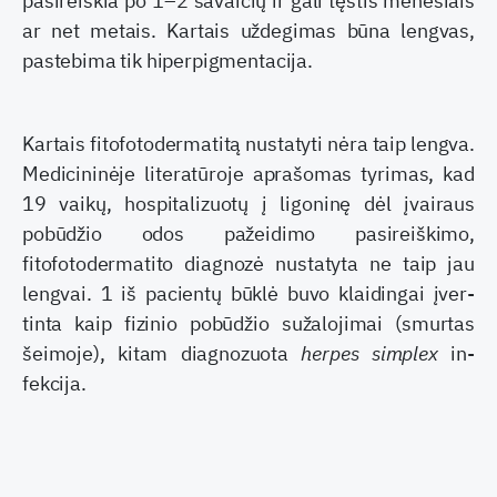
pasireiškia po 1–2 savaičių ir gali tęs­tis mėnesiais
ar net metais. Kartais uždegimas būna lengvas,
pastebima tik hiperpigmentacija.
Kartais fitofotodermatitą nustatyti nėra taip lengva.
Medicininėje literatūroje aprašomas ty­rimas, kad
19 vaikų, hospitalizuotų į ligoninę dėl įvairaus
pobūdžio odos pažeidimo pasireiškimo,
fitofotodermatito diagnozė nustatyta ne taip jau
lengvai. 1 iš pacientų būklė buvo klaidingai įver­
tinta kaip fizinio pobūdžio sužalojimai (smurtas
šeimoje), kitam diagnozuota
herpes simplex
in­
fekcija.