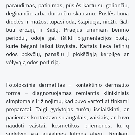
paraudimas, patinimas, pūslės kartu su ge­liančiu,
deginančiu arba duriančiu skausmu. Pūslės būna
didelės ir mažos, lupasi oda, šlapiuoja, niež­ti. Gali
būti erozijų ir šašų. Praėjus ūminiam bėri­mo
periodui, odoje gali išlikti pigmentacijos plo­tų,
kurie bėgant laikui išnyksta. Kartais lieka lėti­nių
odos pokyčių, panašių į plokščiąją kerpligę ar
vėlyvąją odos porfiriją.
Fototoksinis dermatitas – kontaktinio dermati­to
forma – diagnozuojamas remiantis klinikiniais
simptomais ir žinojimu, kad buvo vartoti atitinka­mi
preparatai. Taigi gydytojas turėtų išsiaiškinti, ar
pacientas kontaktavo su augalais, vaisiais; ar buvo
naudoti vaistai, kosmetikos priemonės, ku­rių
sudėtyje yra augalinės kilmės aliejų. Renkant