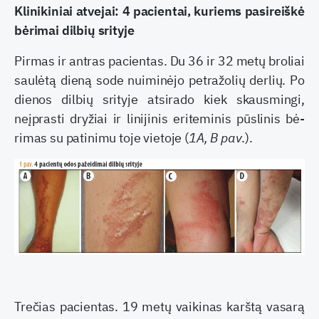
Klinikiniai atvejai: 4 pacientai, kuriems pasireiškė
bėrimai dilbių srityje
Pirmas ir antras pacientas. Du 36 ir 32 metų bro­liai
saulėtą dieną sode nuiminėjo petražolių derlių. Po
dienos dilbių srityje atsirado kiek skausmingi,
neįprasti dryžiai ir linijinis eriteminis pūslinis bė­
rimas su patinimu toje vietoje (
1A, B pav
.).
Trečias pacientas. 19 metų vaikinas karštą va­sarą