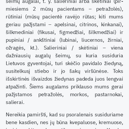
šeimų augalai, t. y. salieriniai arba skėtiniai (pir­
miesiems 2 mūsų pacientams – petražolės),
rūtiniai (mūsų pacientė ravėjo rūtas; kiti mums
geriau pa­žįstami – apelsinai, citrinos, kinkanai),
šilkme­diniai (fikusai, figmedžiai, šilkmedžiai) ir
pupi­niai / ankštiniai (lubinai, liucernos, žirniai,
ožra­gės, kt.). Salieriniai / skėtiniai – viena
dažniausių augalų šeimų, su kuria susiduria
Lietuvos gyven­tojai, turi skėčio pavidalo žiedyną,
susitelkusį stie­bo ir jo šakų viršūnėse. Toks
išskirtinės išvaizdos žiedynas padeda juos lengvai
atpažinti. Šiems au­galams priklauso mums gerai
pažįstamos petražo­lės, morkos, pastarnokai,
salierai.
Nereikia pamiršti, kad su psoralenais susidu­riame
bene kasdien, nes jų būna kvepaluose, kre­muose,