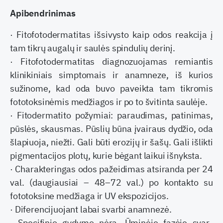
Apibendrinimas
· Fitofotodermatitas išsivysto kaip odos reakcija į
tam tikrų augalų ir saulės spindulių derinį.
· Fitofotodermatitas diagnozuojamas remiantis
klinikiniais simptomais ir anamneze, iš kurios
sužinome, kad oda buvo paveikta tam tikromis
fototoksinėmis medžiagos ir po to švitinta saulėje.
· Fitodermatito požymiai: paraudimas, patini­mas,
pūslės, skausmas. Pūslių būna įvairaus dydžio, oda
šlapiuoja, niežti. Gali būti erozijų ir šašų. Gali išlikti
pigmentacijos plotų, kurie bėgant laikui išnyksta.
· Charakteringas odos pažeidimas atsiranda per 24
val. (daugiausiai – 48–72 val.) po kontakto su
fototoksine medžiaga ir UV ekspozicijos.
· Diferencijuojant labai svarbi anamnezė.
· Specifinio gydymo nėra. Ūminėje fazėje svar­