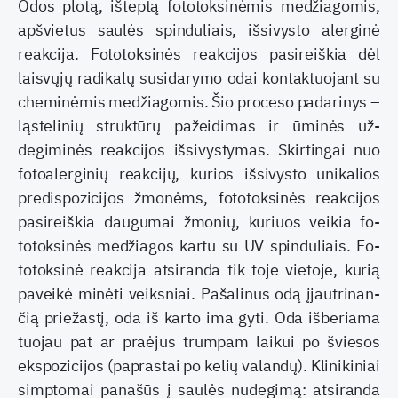
Odos plotą, išteptą fototoksinėmis medžiago­mis,
apšvietus saulės spinduliais, išsivysto alergi­nė
reakcija. Fototoksinės reakcijos pasireiškia dėl
laisvųjų radikalų susidarymo odai kontaktuojant su
cheminėmis medžiagomis. Šio proceso padari­nys –
ląstelinių struktūrų pažeidimas ir ūminės už­
degiminės reakcijos išsivystymas. Skirtingai nuo
fotoalerginių reakcijų, kurios išsivysto unikalios
predispozicijos žmonėms, fototoksinės reakcijos
pasireiškia daugumai žmonių, kuriuos veikia fo­
totoksinės medžiagos kartu su UV spinduliais. Fo­
totoksinė reakcija atsiranda tik toje vietoje, kurią
paveikė minėti veiksniai. Pašalinus odą įjautrinan­
čią priežastį, oda iš karto ima gyti. Oda išberiama
tuojau pat ar praėjus trumpam laikui po šviesos
ekspozicijos (paprastai po kelių valandų). Klini­kiniai
simptomai panašūs į saulės nudegimą: atsi­randa