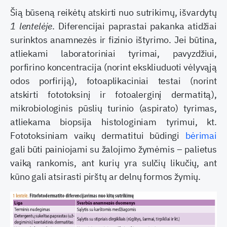
Šią būseną reikėtų atskirti nuo sutrikimų, iš­vardytų
1 lentelėje
. Diferencijai paprastai pakanka atidžiai
surinktos anamnezės ir fizinio ištyrimo. Jei būtina,
atliekami laboratoriniai tyrimai, pavyzdžiui,
porfirino koncentracija (norint ekskliuduoti vėlyvąją
odos porfiriją), fotoaplikaciniai testai (norint
atskirti fototoksinį ir fotoalerginį dermatitą),
mikrobiologi­nis pūslių turinio (aspirato) tyrimas,
atliekama biop­sija histologiniam tyrimui, kt.
Fototoksiniam vaikų dermatitui būdingi
bėrimai
gali būti painiojami su žalojimo žymėmis – palietus
vaiką rankomis, ant kurių yra sulčių likučių, ant
kūno gali atsirasti pirš­tų ar delnų formos žymių.