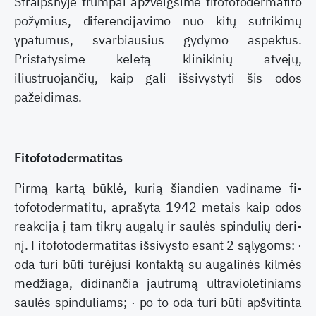
Straipsnyje trumpai apžvelgsime fitofotoderma­tito
požymius, diferencijavimo nuo kitų sutrikimų
ypatumus, svarbiausius gydymo aspektus.
Pristaty­sime keletą klinikinių atvejų,
iliustruojančių, kaip gali išsivystyti šis odos
pažeidimas.
Fitofotodermatitas
Pirmą kartą būklė, kurią šiandien vadiname fi­
tofotodermatitu, aprašyta 1942 metais kaip odos
reakcija į tam tikrų augalų ir saulės spindulių deri­
nį. Fitofotodermatitas išsivysto esant 2 sąlygoms: ·
oda turi būti turėjusi kontaktą su augalinės kilmės
medžiaga, didinančia jautrumą ultravioletiniams
saulės spinduliams; · po to oda turi būti apšvitinta