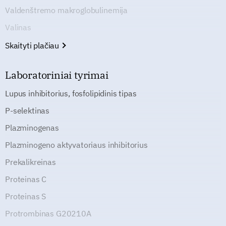
Valdenštremo makroglobulinemija
Valinas
Skaityti plačiau
Laboratoriniai tyrimai
Lupus inhibitorius, fosfolipidinis tipas
P-selektinas
Plazminogenas
Plazminogeno aktyvatoriaus inhibitorius
Prekalikreinas
Proteinas C
Proteinas S
Protrombinas G20210A