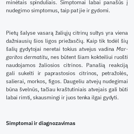
minėtais spinduliais. Simptomai labai panašūs į
nudegimo simptomus, taip pat jie ir gydomi.
Pietų šalyse vasarą žaliųjų citrinų sultys yra vie­na
dažniausių šios ligos priežasčių. Kaip tik todėl šių
šalių gydytojai neretai tokius atvejus vadina
Mar­
garitos dermatitu
, nes būtent šiam kokteiliui ruošti
naudojamos žaliosios citrinos. Panašią reakciją
gali sukelti ir paprastosios citrinos, petražolės,
salierai, morkos, figos. Daugeliu atvejų nudegimai
būna švel­nūs, tačiau kraštutiniais atvejais gali būti
labai rim­ti, skausmingi ir juos tenka ilgai gydyti.
Simptomai ir diagnozavimas