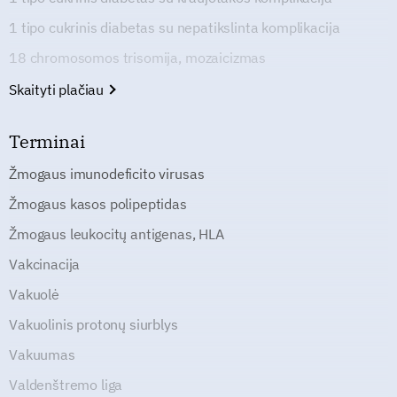
1 tipo cukrinis diabetas su nepatikslinta komplikacija
18 chromosomos trisomija, mozaicizmas
Skaityti plačiau
Terminai
Žmogaus imunodeficito virusas
Žmogaus kasos polipeptidas
Žmogaus leukocitų antigenas, HLA
Vakcinacija
Vakuolė
Vakuolinis protonų siurblys
Vakuumas
Valdenštremo liga