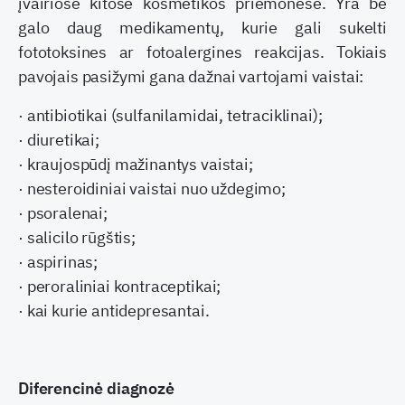
įvairiose kitose kosmetikos priemonėse. Yra be
galo daug medikamentų, kurie gali sukel­ti
fototoksines ar fotoalergines reakcijas. Tokiais
pavojais pasižymi gana dažnai vartojami vaistai:
· antibiotikai (sulfanilamidai, tetraciklinai);
· diuretikai;
· kraujospūdį mažinantys vaistai;
· nesteroidiniai vaistai nuo uždegimo;
· psoralenai;
· salicilo rūgštis;
· aspirinas;
· peroraliniai kontraceptikai;
· kai kurie antidepresantai.
Diferencinė diagnozė