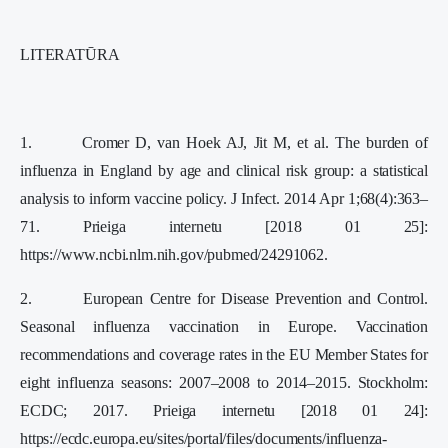
LITERATŪRA
1. Cromer D, van Hoek AJ, Jit M, et al. The burden of
influenza in England by age and clinical risk group: a statistical
analysis to inform vaccine policy. J Infect. 2014 Apr 1;68(4):363–
71. Prieiga internetu [2018 01 25]:
https://www.ncbi.nlm.nih.gov/pubmed/24291062.
2. European Centre for Disease Prevention and Control.
Seasonal influenza vaccination in Europe. Vaccination
recommendations and coverage rates in the EU Member States for
eight influenza seasons: 2007–2008 to 2014–2015. Stockholm:
ECDC; 2017. Prieiga internetu [2018 01 24]:
https://ecdc.europa.eu/sites/portal/files/documents/influenza-