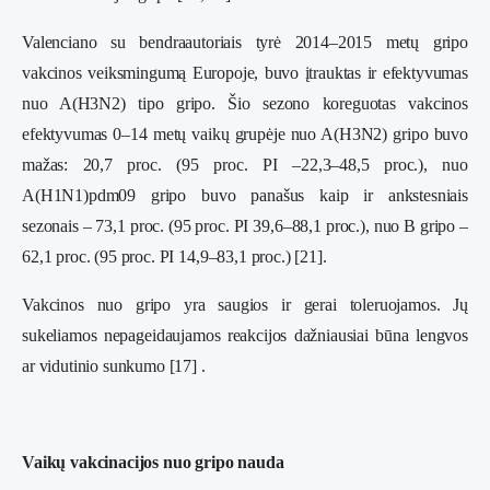
Valenciano su bendraautoriais tyrė 2014–2015 metų gripo
vakcinos veiksmingumą Europoje, buvo įtrauktas ir efektyvumas
nuo A(H3N2) tipo gripo. Šio sezono koreguotas vakcinos
efektyvumas 0–14 metų vaikų grupėje nuo A(H3N2) gripo buvo
mažas: 20,7 proc. (95 proc. PI –22,3–48,5 proc.), nuo
A(H1N1)pdm09 gripo buvo panašus kaip ir ankstesniais
sezonais – 73,1 proc. (95 proc. PI 39,6–88,1 proc.), nuo B gripo –
62,1 proc. (95 proc. PI 14,9–83,1 proc.) [21].
Vakcinos nuo gripo yra saugios ir gerai toleruojamos. Jų
sukeliamos nepageidaujamos reakcijos dažniausiai būna lengvos
ar vidutinio sunkumo [17] .
Vaikų vakcinacijos nuo gripo nauda