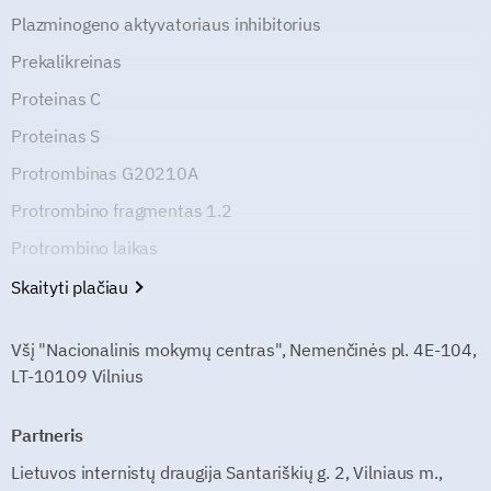
Plazminogeno aktyvatoriaus inhibitorius
Prekalikreinas
Proteinas C
Proteinas S
Protrombinas G20210A
Protrombino fragmentas 1.2
Protrombino laikas
Skaityti plačiau
Všį "Nacionalinis mokymų centras", Nemenčinės pl. 4E-104,
LT-10109 Vilnius
Partneris
Lietuvos internistų draugija Santariškių g. 2, Vilniaus m.,