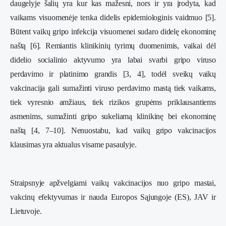
daugelyje šalių yra kur kas mažesni, nors ir yra įrodyta, kad
vaikams visuomenėje tenka didelis epidemiologinis vaidmuo [5].
Būtent vaikų gripo infekcija visuomenei sudaro didelę ekonominę
naštą [6]. Remiantis klinikinių tyrimų duomenimis, vaikai dėl
didelio socialinio aktyvumo yra labai svarbi gripo viruso
perdavimo ir platinimo grandis [3, 4], todėl sveikų vaikų
vakcinacija gali sumažinti viruso perdavimo mastą tiek vaikams,
tiek vyresnio amžiaus, tiek rizikos grupėms priklausantiems
asmenims, sumažinti gripo sukeliamą klinikinę bei ekonominę
naštą [4, 7–10]. Nenuostabu, kad vaikų gripo vakcinacijos
klausimas yra aktualus visame pasaulyje.
Straipsnyje apžvelgiami vaikų vakcinacijos nuo gripo mastai,
vakcinų efektyvumas ir nauda Europos Sąjungoje (ES), JAV ir
Lietuvoje.