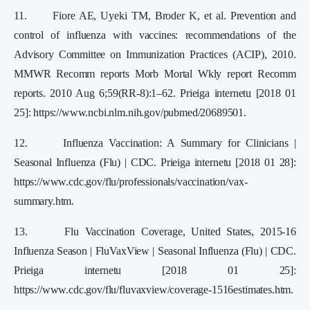
11. Fiore AE, Uyeki TM, Broder K, et al. Prevention and
control of influenza with vaccines: recommendations of the
Advisory Committee on Immunization Practices (ACIP), 2010.
MMWR Recomm reports Morb Mortal Wkly report Recomm
reports. 2010 Aug 6;59(RR-8):1–62. Prieiga internetu [2018 01
25]: https://www.ncbi.nlm.nih.gov/pubmed/20689501.
12. Influenza Vaccination: A Summary for Clinicians |
Seasonal Influenza (Flu) | CDC. Prieiga internetu [2018 01 28]:
https://www.cdc.gov/flu/professionals/vaccination/vax-
summary.htm.
13. Flu Vaccination Coverage, United States, 2015-16
Influenza Season | FluVaxView | Seasonal Influenza (Flu) | CDC.
Prieiga internetu [2018 01 25]:
https://www.cdc.gov/flu/fluvaxview/coverage-1516estimates.htm.