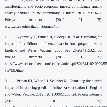
manifestations and socio-economic impact of influenza among
healthy children in the community. J Infect. 2011;62:379–87.
Prieiga internetu [2018 01 25]:
www.elsevierhealth.com/journals/jinf.
7. Vynnycky E, Pitman R, Siddiqui R, et al. Estimating the
impact of childhood influenza vaccination programmes in
England and Wales. Vaccine. 2008 Sep 26;26(41):5321–30.
Prieiga internetu [2018 01 25]:
https://www.sciencedirect.com/science/article/pii/S0264410X080085
via%3Dihub.
8. Pitman RJ, White LJ, Sculpher M. Estimating the clinical
impact of introducing paediatric influenza vaccination in England
and Wales. Vaccine. 2012 Feb 1;30(6):1208–24. Prieiga internetu
[2018 01 25]: