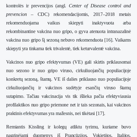
kontrolės ir prevencijos (angl.
Center of Disease control and
prevencion
– CDC) rekomendacijomis, 2017–2018 metais
rekomenduojama vaikus skiepyti inaktyvuota arba
rekombinantine vakcina nuo gripo, o gyva atenuota intranazalinė
vakcina nuo gripo šį sezoną nebuvo rekomenduota [16]. Vaikams
skiepyti yra tinkama tiek trivalentė, tiek keturvalentė vakcina.
Vakcinos nuo gripo efektyvumas (VE) gali skirtis priklausomai
nuo sezono ir nuo gripo viruso, cirkuliuojančių populiacijoje
konkretų sezoną, štamų. VE iš dalies priklauso nuo populiacijoje
cirkuliuojančių ir vakcinos sudėtyje esančių viruso štamų
sutapimo. Tačiau vakcinacija vis tik išlieka pačia efektyviausia
profilaktikos nuo gripo priemone net ir tais sezonais, kai vakcinos
praktinis efektyvumas yra mažesnis, nei tikėtasi [17].
Remiantis Kissling ir kolegų atliktu tyrimu, kuriame buvo
nagrinėjami duomenys iš Prancūzijos, Vokietijos, Italijos,