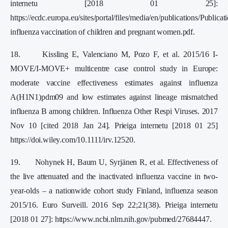
internetu [2018 01 25]:
https://ecdc.europa.eu/sites/portal/files/media/en/publications/Publica
influenza vaccination of children and pregnant women.pdf.
18. Kissling E, Valenciano M, Pozo F, et al. 2015/16 I-
MOVE/I-MOVE+ multicentre case control study in Europe:
moderate vaccine effectiveness estimates against influenza
A(H1N1)pdm09 and low estimates against lineage mismatched
influenza B among children. Influenza Other Respi Viruses. 2017
Nov 10 [cited 2018 Jan 24]. Prieiga internetu [2018 01 25]
https://doi.wiley.com/10.1111/irv.12520.
19. Nohynek H, Baum U, Syrjänen R, et al. Effectiveness of
the live attenuated and the inactivated influenza vaccine in two-
year-olds – a nationwide cohort study Finland, influenza season
2015/16. Euro Surveill. 2016 Sep 22;21(38). Prieiga internetu
[2018 01 27]: https://www.ncbi.nlm.nih.gov/pubmed/27684447.