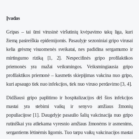
Įvadas
Gripas – tai ūmi virusinė viršutinių kvėpavimo takų liga, kuri
žiemą pasireiškia epidemijomis. Pasaulyje sezoniniai gripo virusai
kelia grėsmę visuomenės sveikatai, nes padidina sergamumo ir
mirtingumo riziką [1, 2]. Nespecifinės gripo profilaktikos
priemonės yra mažai veiksmingos. Veiksmingiausia gripo
profilaktikos priemonė – kasmetis skiepijimas vakcina nuo gripo,
kuri apsaugo tiek nuo infekcijos, tiek nuo viruso perdavimo [3, 4].
Didžiausi gripo paplitimo ir hospitalizacijos dėl šios infekcijos
mastai yra stebimi vaikų ir senyvo amžiaus žmonių
populiacijose [1]. Daugelyje pasaulio šalių vakcinacija nuo gripo
rutiniškai yra atliekama vyresnio amžiaus žmonėms ir asmenims,
sergantiems lėtinėmis ligomis. Tuo tarpu vaikų vakcinacijos mastai