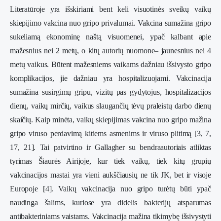
Literatūroje yra išskiriami bent keli visuotinės sveikų vaikų
skiepijimo vakcina nuo gripo privalumai. Vakcina sumažina gripo
sukeliamą ekonominę naštą visuomenei, ypač kalbant apie
mažesnius nei 2 metų, o kitų autorių nuomone– jaunesnius nei 4
metų vaikus. Būtent mažesniems vaikams dažniau išsivysto gripo
komplikacijos, jie dažniau yra hospitalizuojami. Vakcinacija
sumažina susirgimų gripu, vizitų pas gydytojus, hospitalizacijos
dienų, vaikų mirčių, vaikus slaugančių tėvų praleistų darbo dienų
skaičių. Kaip minėta, vaikų skiepijimas vakcina nuo gripo mažina
gripo viruso perdavimą kitiems asmenims ir viruso plitimą [3, 7,
17, 21]. Tai patvirtino ir Gallagher su bendraautoriais atliktas
tyrimas Šiaurės Airijoje, kur tiek vaikų, tiek kitų grupių
vakcinacijos mastai yra vieni aukščiausių ne tik JK, bet ir visoje
Europoje [4]. Vaikų vakcinacija nuo gripo turėtų būti ypač
naudinga šalims, kuriose yra didelis bakterijų atsparumas
antibakteriniams vaistams. Vakcinacija mažina tikimybę išsivystyti