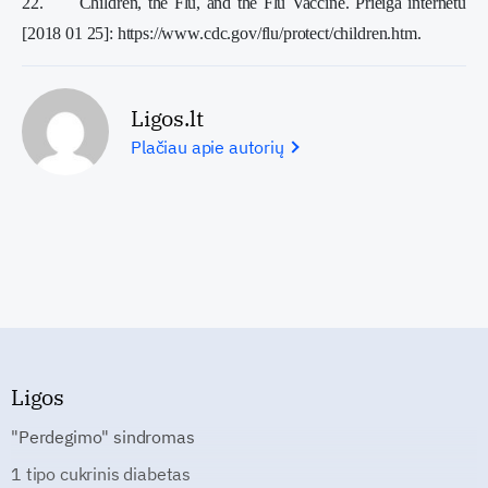
22. Children, the Flu, and the Flu Vaccine. Prieiga internetu
[2018 01 25]: https://www.cdc.gov/flu/protect/children.htm.
Ligos.lt
Plačiau apie autorių
Ligos
"Perdegimo" sindromas
1 tipo cukrinis diabetas