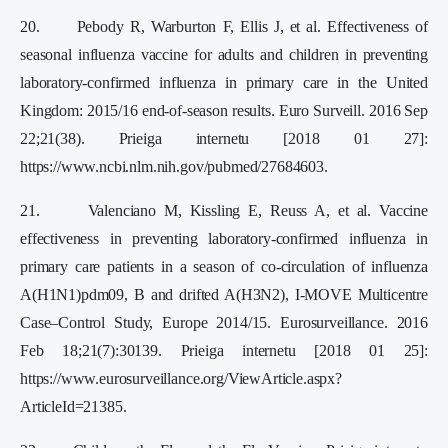
20. Pebody R, Warburton F, Ellis J, et al. Effectiveness of
seasonal influenza vaccine for adults and children in preventing
laboratory-confirmed influenza in primary care in the United
Kingdom: 2015/16 end-of-season results. Euro Surveill. 2016 Sep
22;21(38). Prieiga internetu [2018 01 27]:
https://www.ncbi.nlm.nih.gov/pubmed/27684603.
21. Valenciano M, Kissling E, Reuss A, et al. Vaccine
effectiveness in preventing laboratory-confirmed influenza in
primary care patients in a season of co-circulation of influenza
A(H1N1)pdm09, B and drifted A(H3N2), I-MOVE Multicentre
Case–Control Study, Europe 2014/15. Eurosurveillance. 2016
Feb 18;21(7):30139. Prieiga internetu [2018 01 25]:
https://www.eurosurveillance.org/ViewArticle.aspx?
ArticleId=21385.