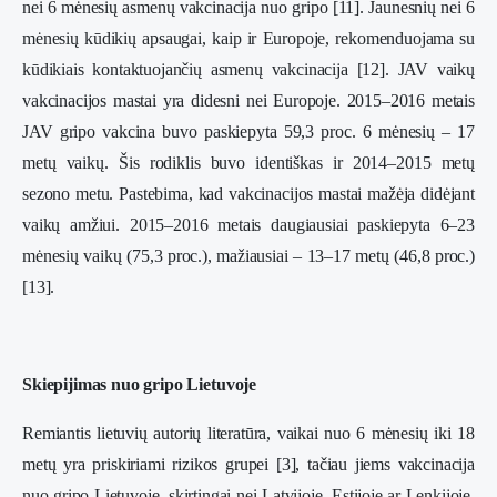
nei 6 mėnesių asmenų vakcinacija nuo gripo [11]. Jaunesnių nei 6
mėnesių kūdikių apsaugai, kaip ir Europoje, rekomenduojama su
kūdikiais kontaktuojančių asmenų vakcinacija [12]. JAV vaikų
vakcinacijos mastai yra didesni nei Europoje. 2015–2016 metais
JAV gripo vakcina buvo paskiepyta 59,3 proc. 6 mėnesių – 17
metų vaikų. Šis rodiklis buvo identiškas ir 2014–2015 metų
sezono metu. Pastebima, kad vakcinacijos mastai mažėja didėjant
vaikų amžiui. 2015–2016 metais daugiausiai paskiepyta 6–23
mėnesių vaikų (75,3 proc.), mažiausiai – 13–17 metų (46,8 proc.)
[13].
Skiepijimas nuo gripo Lietuvoje
Remiantis lietuvių autorių literatūra, vaikai nuo 6 mėnesių iki 18
metų yra priskiriami rizikos grupei [3], tačiau jiems vakcinacija
nuo gripo Lietuvoje, skirtingai nei Latvijoje, Estijoje ar Lenkijoje,