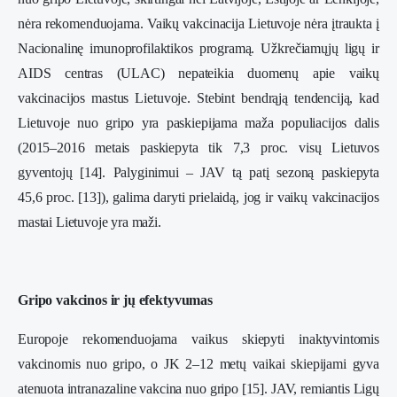
nėra rekomenduojama. Vaikų vakcinacija Lietuvoje nėra įtraukta į
Nacionalinę imunoprofilaktikos programą. Užkrečiamųjų ligų ir
AIDS centras (ULAC) nepateikia duomenų apie vaikų
vakcinacijos mastus Lietuvoje. Stebint bendrąją tendenciją, kad
Lietuvoje nuo gripo yra paskiepijama maža populiacijos dalis
(2015–2016 metais paskiepyta tik 7,3 proc. visų Lietuvos
gyventojų [14]. Palyginimui – JAV tą patį sezoną paskiepyta
45,6 proc. [13]), galima daryti prielaidą, jog ir vaikų vakcinacijos
mastai Lietuvoje yra maži.
Gripo vakcinos ir jų efektyvumas
Europoje rekomenduojama vaikus skiepyti inaktyvintomis
vakcinomis nuo gripo, o JK 2–12 metų vaikai skiepijami gyva
atenuota intranazaline vakcina nuo gripo [15]. JAV, remiantis Ligų