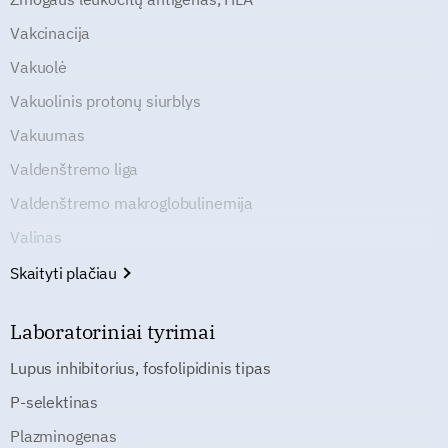
Vakcinacija
Vakuolė
Vakuolinis protonų siurblys
Vakuumas
Valdenštremo liga
Valdenštremo makroglobulinemija
Valinas
Skaityti plačiau
Laboratoriniai tyrimai
Lupus inhibitorius, fosfolipidinis tipas
P-selektinas
Plazminogenas