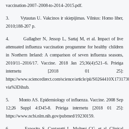
vaccination-2007–2008-to-2014–2015.pdf.
3. Vytautas U. Vakcinos ir skiepijimas. Vilnius: Homo liber,
2010;188-207 p.
4. Gallagher N, Jessop L, Sartaj M, et al. Impact of live
attenuated influenza vaccination programme for healthy children
in Northern Ireland: A comparison of seven influenza seasons,
2010/11–2016/17. Vaccine. 2018 Jan 25;36(4):521–6. Prieiga
internetu [2018 01 25]:
https://www.sciencedirect.com/science/article/pii/S0264410X173173
via%3Dihub.
5. Monto AS. Epidemiology of influenza. Vaccine. 2008 Sep
12;26 Suppl 4:D45-8. Prieiga internetu [2018 01 25]:
https://www.ncbi.nlm.nih.gov/pubmed/19230159.
6. Esposito S, Cantarutti L, Molteni CG, et al. Clinical