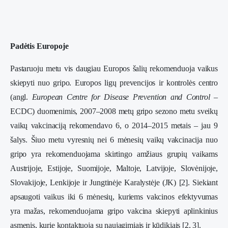
Padėtis Europoje
Pastaruoju metu vis daugiau Europos šalių rekomenduoja vaikus
skiepyti nuo gripo. Europos ligų prevencijos ir kontrolės centro
(angl.
European Centre for Disease Prevention and Control
–
ECDC) duomenimis, 2007–2008 metų gripo sezono metu sveikų
vaikų vakcinaciją rekomendavo 6, o 2014–2015 metais – jau 9
šalys. Šiuo metu vyresnių nei 6 mėnesių vaikų vakcinacija nuo
gripo yra rekomenduojama skirtingo amžiaus grupių vaikams
Austrijoje, Estijoje, Suomijoje, Maltoje, Latvijoje, Slovėnijoje,
Slovakijoje, Lenkijoje ir Jungtinėje Karalystėje (JK) [2]. Siekiant
apsaugoti vaikus iki 6 mėnesių, kuriems vakcinos efektyvumas
yra mažas, rekomenduojama gripo vakcina skiepyti aplinkinius
asmenis, kurie kontaktuoja su naujagimiais ir kūdikiais [2, 3].