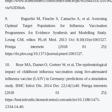
https://www.sciencedirect.com/science/article/pii/S0264410X110190
via%3Dihub.
9. Baguelin M, Flasche S, Camacho A, et al. Assessing
Optimal Target Populations for Influenza Vaccination
Programmes: An Evidence Synthesis and Modelling Study.
Leung GM, editor. PLoS Med. 2013 Oct 8;10(10):e1001527.
Prieiga internetu [2018 01 25]:
https://dx.plos.org/10.1371/journal.pmed.1001527.
10. Rose MA, Damm O, Greiner W, et al. The epidemiological
impact of childhood influenza vaccination using live-attenuated
influenza vaccine (LAIV) in Germany: predictions of a simulation
study. BMC Infect Dis. 2014 Dec 22;14(1):40. Prieiga internetu
[2018 01 25]:
https://bmcinfectdis.biomedcentral.com/articles/10.1186/1471-
2334-14-40.