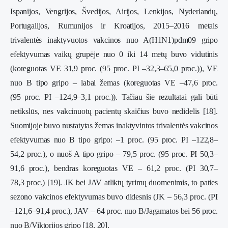
Ispanijos, Vengrijos, Švedijos, Airijos, Lenkijos, Nyderlandų,
Portugalijos, Rumunijos ir Kroatijos, 2015–2016 metais
trivalentės inaktyvuotos vakcinos nuo A(H1N1)pdm09 gripo
efektyvumas vaikų grupėje nuo 0 iki 14 metų buvo vidutinis
(koreguotas VE 31,9 proc. (95 proc. PI –32,3–65,0 proc.)), VE
nuo B tipo gripo – labai žemas (koreguotas VE –47,6 proc.
(95 proc. PI –124,9–3,1 proc.)). Tačiau šie rezultatai gali būti
netikslūs, nes vakcinuotų pacientų skaičius buvo nedidelis [18].
Suomijoje buvo nustatytas žemas inaktyvintos trivalentės vakcinos
efektyvumas nuo B tipo gripo: –1 proc. (95 proc. PI –122,8–
54,2 proc.), o nuoš A tipo gripo – 79,5 proc. (95 proc. PI 50,3–
91,6 proc.), bendras koreguotas VE – 61,2 proc. (PI 30,7–
78,3 proc.) [19]. JK bei JAV atliktų tyrimų duomenimis, to paties
sezono vakcinos efektyvumas buvo didesnis (JK – 56,3 proc. (PI
–121,6–91,4 proc.), JAV – 64 proc. nuo B/Jagamatos bei 56 proc.
nuo B/Viktorijos gripo [18, 20].