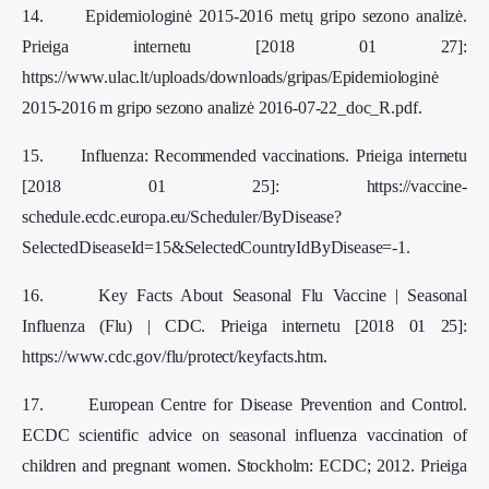
14. Epidemiologinė 2015-2016 metų gripo sezono analizė.
Prieiga internetu [2018 01 27]:
https://www.ulac.lt/uploads/downloads/gripas/Epidemiologinė
2015-2016 m gripo sezono analizė 2016-07-22_doc_R.pdf.
15. Influenza: Recommended vaccinations. Prieiga internetu
[2018 01 25]: https://vaccine-
schedule.ecdc.europa.eu/Scheduler/ByDisease?
SelectedDiseaseId=15&SelectedCountryIdByDisease=-1.
16. Key Facts About Seasonal Flu Vaccine | Seasonal
Influenza (Flu) | CDC. Prieiga internetu [2018 01 25]:
https://www.cdc.gov/flu/protect/keyfacts.htm.
17. European Centre for Disease Prevention and Control.
ECDC scientific advice on seasonal influenza vaccination of
children and pregnant women. Stockholm: ECDC; 2012. Prieiga