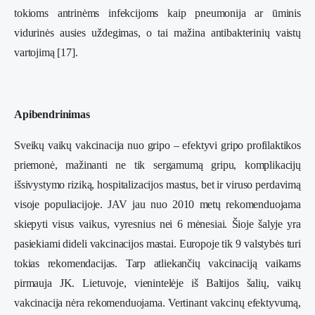
tokioms antrinėms infekcijoms kaip pneumonija ar ūminis
vidurinės ausies uždegimas, o tai mažina antibakterinių vaistų
vartojimą [17].
Apibendrinimas
Sveikų vaikų vakcinacija nuo gripo – efektyvi gripo profilaktikos
priemonė, mažinanti ne tik sergamumą gripu, komplikacijų
išsivystymo riziką, hospitalizacijos mastus, bet ir viruso perdavimą
visoje populiacijoje. JAV jau nuo 2010 metų rekomenduojama
skiepyti visus vaikus, vyresnius nei 6 mėnesiai. Šioje šalyje yra
pasiekiami dideli vakcinacijos mastai. Europoje tik 9 valstybės turi
tokias rekomendacijas. Tarp atliekančių vakcinaciją vaikams
pirmauja JK. Lietuvoje, vienintelėje iš Baltijos šalių, vaikų
vakcinacija nėra rekomenduojama. Vertinant vakcinų efektyvumą,