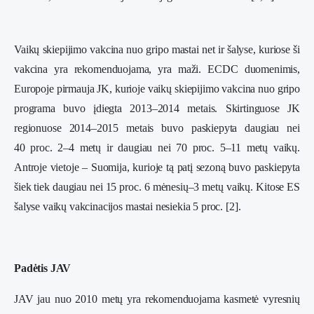
Vaikų skiepijimo vakcina nuo gripo mastai net ir šalyse, kuriose ši
vakcina yra rekomenduojama, yra maži. ECDC duomenimis,
Europoje pirmauja JK, kurioje vaikų skiepijimo vakcina nuo gripo
programa buvo įdiegta 2013–2014 metais. Skirtinguose JK
regionuose 2014–2015 metais buvo paskiepyta daugiau nei
40 proc. 2–4 metų ir daugiau nei 70 proc. 5–11 metų vaikų.
Antroje vietoje – Suomija, kurioje tą patį sezoną buvo paskiepyta
šiek tiek daugiau nei 15 proc. 6 mėnesių–3 metų vaikų. Kitose ES
šalyse vaikų vakcinacijos mastai nesiekia 5 proc. [2].
Padėtis JAV
JAV jau nuo 2010 metų yra rekomenduojama kasmetė vyresnių