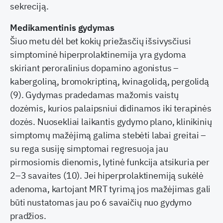
sekreciją.
Medikamentinis gydymas
Šiuo metu dėl bet kokių priežasčių išsivysčiusi
simptominė hiperprolaktinemija yra gydoma
skiriant peroralinius dopamino agonistus –
kabergoliną, bromokriptiną, kvinagolidą, pergolidą
(9). Gydymas pradedamas mažomis vaistų
dozėmis, kurios palaipsniui didinamos iki terapinės
dozės. Nuosekliai laikantis gydymo plano, klinikinių
simptomų mažėjimą galima stebėti labai greitai –
su rega susiję simptomai regresuoja jau
pirmosiomis dienomis, lytinė funkcija atsikuria per
2–3 savaites (10). Jei hiperprolaktinemiją sukėlė
adenoma, kartojant MRT tyrimą jos mažėjimas gali
būti nustatomas jau po 6 savaičių nuo gydymo
pradžios.