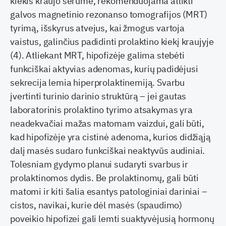
kiekis kraujo serume, rekomenduojama atlikti
galvos magnetinio rezonanso tomografijos (MRT)
tyrimą, išskyrus atvejus, kai žmogus vartoja
vaistus, galinčius padidinti prolaktino kiekį kraujyje
(4). Atliekant MRT, hipofizėje galima stebėti
funkciškai aktyvias adenomas, kurių padidėjusi
sekrecija lemia hiperprolaktinemiją. Svarbu
įvertinti turinio darinio struktūrą – jei gautas
laboratorinis prolaktino tyrimo atsakymas yra
neadekvačiai mažas matomam vaizdui, gali būti,
kad hipofizėje yra cistinė adenoma, kurios didžiąją
dalį masės sudaro funkciškai neaktyvūs audiniai.
Tolesniam gydymo planui sudaryti svarbus ir
prolaktinomos dydis. Be prolaktinomų, gali būti
matomi ir kiti šalia esantys patologiniai dariniai –
cistos, navikai, kurie dėl masės (spaudimo)
poveikio hipofizei gali lemti suaktyvėjusią hormonų