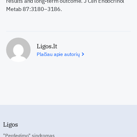
results and long-term outcome. J Clin Endocrinol
Metab 87:3180–3186.
Ligos.lt
Plačiau apie autorių
Ligos
"Perdegimo" sindromas