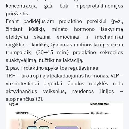
koncentracija gali būti hiperprolaktinemijos
priežastis.
Esant padidėjusiam prolaktino poreikiui (pvz.,
žindant kūdikį), minėto hormono išskyrimą
efektyviai skatina emociniai ir mechaniniai
dirgikliai – kūdikis, žįsdamas motinos krūtį, sukelia
trumpalaikį (30–45 min.) prolaktino sekrecijos
suaktyvėjimą ir užtikrina laktaciją.
1 pav. Prolaktino apykaitos reguliavimas
TRH – tirotropiną atpalaiduojantis hormonas, VIP –
vazointestiniai peptidai. Juodos rodyklės rodo
aktyvinančius veiksnius, raudonos linijos –
slopinančius (2).