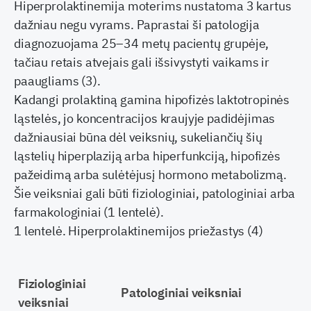
Hiperprolaktinemija moterims nustatoma 3 kartus
dažniau negu vyrams. Paprastai ši patologija
diagnozuojama 25–34 metų pacientų grupėje,
tačiau retais atvejais gali išsivystyti vaikams ir
paaugliams (3).
Kadangi prolaktiną gamina hipofizės laktotropinės
ląstelės, jo koncentracijos kraujyje padidėjimas
dažniausiai būna dėl veiksnių, sukeliančių šių
ląstelių hiperplaziją arba hiperfunkciją, hipofizės
pažeidimą arba sulėtėjusį hormono metabolizmą.
Šie veiksniai gali būti fiziologiniai, patologiniai arba
farmakologiniai (1 lentelė).
1 lentelė. Hiperprolaktinemijos priežastys (4)
Fiziologiniai
Patologiniai veiksniai
veiksniai