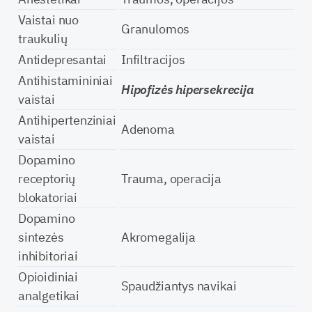
Vaistai nuo
Granulomos
traukulių
Antidepresantai
Infiltracijos
Antihistamininiai
Hipofizės hipersekrecija
vaistai
Antihipertenziniai
Adenoma
vaistai
Dopamino
receptorių
Trauma, operacija
blokatoriai
Dopamino
sintezės
Akromegalija
inhibitoriai
Opioidiniai
Spaudžiantys navikai
analgetikai