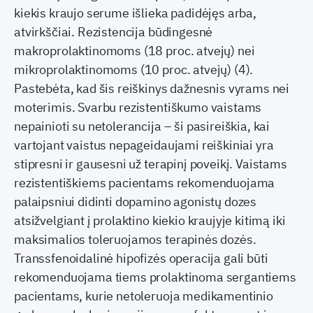
kiekis kraujo serume išlieka padidėjęs arba,
atvirkščiai. Rezistencija būdingesnė
makroprolaktinomoms (18 proc. atvejų) nei
mikroprolaktinomoms (10 proc. atvejų) (4).
Pastebėta, kad šis reiškinys dažnesnis vyrams nei
moterimis. Svarbu rezistentiškumo vaistams
nepainioti su netolerancija – ši pasireiškia, kai
vartojant vaistus nepageidaujami reiškiniai yra
stipresni ir gausesni už terapinį poveikį. Vaistams
rezistentiškiems pacientams rekomenduojama
palaipsniui didinti dopamino agonistų dozes
atsižvelgiant į prolaktino kiekio kraujyje kitimą iki
maksimalios toleruojamos terapinės dozės.
Transsfenoidalinė hipofizės operacija gali būti
rekomenduojama tiems prolaktinoma sergantiems
pacientams, kurie netoleruoja medikamentinio