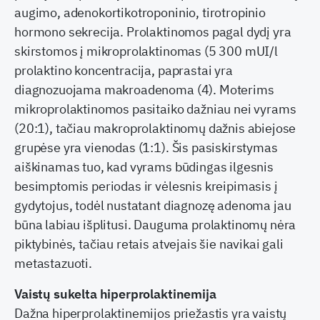
augimo, adenokortikotroponinio, tirotropinio
hormono sekrecija. Prolaktinomos pagal dydį yra
skirstomos į mikroprolaktinomas (5 300 mUI/l
prolaktino koncentracija, paprastai yra
diagnozuojama makroadenoma (4). Moterims
mikroprolaktinomos pasitaiko dažniau nei vyrams
(20:1), tačiau makroprolaktinomų dažnis abiejose
grupėse yra vienodas (1:1). Šis pasiskirstymas
aiškinamas tuo, kad vyrams būdingas ilgesnis
besimptomis periodas ir vėlesnis kreipimasis į
gydytojus, todėl nustatant diagnozę adenoma jau
būna labiau išplitusi. Dauguma prolaktinomų nėra
piktybinės, tačiau retais atvejais šie navikai gali
metastazuoti.
Vaistų sukelta hiperprolaktinemija
Dažna hiperprolaktinemijos priežastis yra vaistų