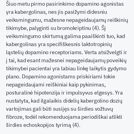
Šiuo metu pirmo pasirinkimo dopamino agonistas
yra kabergolinas, nes jis pasižymi didesniu
veiksmingumu, mažesne nepageidaujamų reiškinių
tikimybe, palyginti su bromokriptinu (4). Šį
veiksmingumo skirtumą galima paaiškinti tuo, kad
kabergolinas yra specifiškesnis laktotropinių
ląstelių dopamino receptoriams. Verta atsižvelgti ir
į tai, kad esant mažesnei nepageidaujamų poveikių
tikimybei pacientai yra labiau linkę laikytis gydymo
plano. Dopamino agonistams priskiriami tokie
nepageidaujami reiškiniai kaip pykinimas,
posturalinė hipotenzija ir impulsyvus elgesys. Yra
nustatyta, kad ilgalaikis didelių kabergolino dozių
vartojimas gali būti susijęs su širdies vožtuvų
fibroze, todėl rekomenduojama periodiškai atlikti
širdies echoskopijos tyrimą (4).