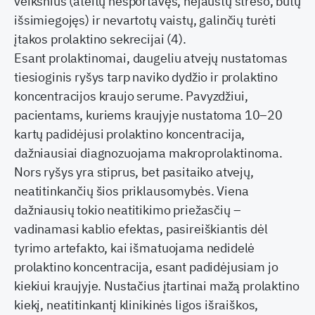
veiksnius (ateitų nesportavęs, nejaustų streso, būtų
išsimiegojęs) ir nevartotų vaistų, galinčių turėti
įtakos prolaktino sekrecijai (4).
Esant prolaktinomai, daugeliu atvejų nustatomas
tiesioginis ryšys tarp naviko dydžio ir prolaktino
koncentracijos kraujo serume. Pavyzdžiui,
pacientams, kuriems kraujyje nustatoma 10–20
kartų padidėjusi prolaktino koncentracija,
dažniausiai diagnozuojama makroprolaktinoma.
Nors ryšys yra stiprus, bet pasitaiko atvejų,
neatitinkančių šios priklausomybės. Viena
dažniausių tokio neatitikimo priežasčių –
vadinamasi kablio efektas, pasireiškiantis dėl
tyrimo artefakto, kai išmatuojama nedidelė
prolaktino koncentracija, esant padidėjusiam jo
kiekiui kraujyje. Nustačius įtartinai mažą prolaktino
kiekį, neatitinkantį klinikinės ligos išraiškos,