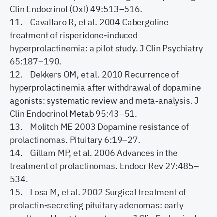
Clin Endocrinol (Oxf) 49:513–516.
11. Cavallaro R, et al. 2004 Cabergoline
treatment of risperidone-induced
hyperprolactinemia: a pilot study. J Clin Psychiatry
65:187–190.
12. Dekkers OM, et al. 2010 Recurrence of
hyperprolactinemia after withdrawal of dopamine
agonists: systematic review and meta-analysis. J
Clin Endocrinol Metab 95:43–51.
13. Molitch ME 2003 Dopamine resistance of
prolactinomas. Pituitary 6:19–27.
14. Gillam MP, et al. 2006 Advances in the
treatment of prolactinomas. Endocr Rev 27:485–
534.
15. Losa M, et al. 2002 Surgical treatment of
prolactin-secreting pituitary adenomas: early