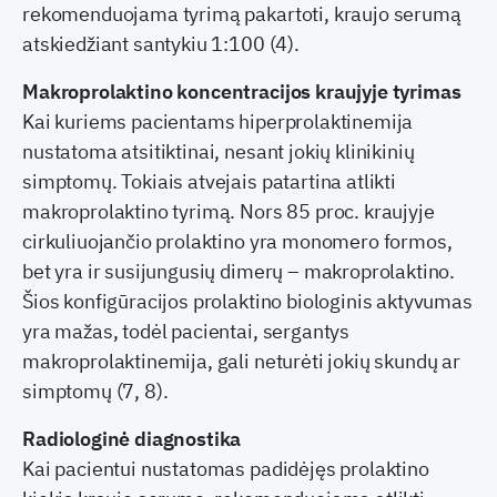
rekomenduojama tyrimą pakartoti, kraujo serumą
atskiedžiant santykiu 1:100 (4).
Makroprolaktino koncentracijos kraujyje tyrimas
Kai kuriems pacientams hiperprolaktinemija
nustatoma atsitiktinai, nesant jokių klinikinių
simptomų. Tokiais atvejais patartina atlikti
makroprolaktino tyrimą. Nors 85 proc. kraujyje
cirkuliuojančio prolaktino yra monomero formos,
bet yra ir susijungusių dimerų – makroprolaktino.
Šios konfigūracijos prolaktino biologinis aktyvumas
yra mažas, todėl pacientai, sergantys
makroprolaktinemija, gali neturėti jokių skundų ar
simptomų (7, 8).
Radiologinė diagnostika
Kai pacientui nustatomas padidėjęs prolaktino