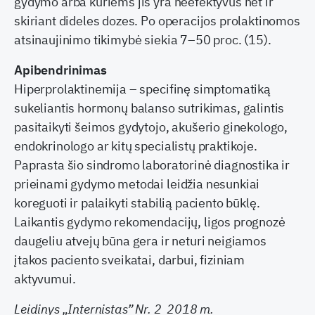
gydymo arba kuriems jis yra neefektyvus net ir
skiriant dideles dozes. Po operacijos prolaktinomos
atsinaujinimo tikimybė siekia 7–50 proc. (15).
Apibendrinimas
Hiperprolaktinemija – specifinę simptomatiką
sukeliantis hormonų balanso sutrikimas, galintis
pasitaikyti šeimos gydytojo, akušerio ginekologo,
endokrinologo ar kitų specialistų praktikoje.
Paprasta šio sindromo laboratorinė diagnostika ir
prieinami gydymo metodai leidžia nesunkiai
koreguoti ir palaikyti stabilią paciento būklę.
Laikantis gydymo rekomendacijų, ligos prognozė
daugeliu atvejų būna gera ir neturi neigiamos
įtakos paciento sveikatai, darbui, fiziniam
aktyvumui.
Leidinys „Internistas” Nr. 2 2018 m.