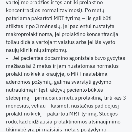
vartojimo pradžios ir tęsiant iki prolaktino
koncentracijos normalizavimosi). Po metų
patariama pakartoti MRT tyrimą – jis gali būti
atliktas ir po 3 mėnesių, jei pacientui nustatyta
makroprolaktinoma, jei prolaktino koncentracija
toliau didėja vartojant vaistus arba jei išsivysto
naujų klinikinių simptomų.
• Jei pacientas dopamino agonistais buvo gydytas
mažiausiai 2 metus ir jam nustatomas normalus
prolaktino kiekis kraujyje, o MRT nestebima
adenomos požymių, galima svarstyti gydymo
nutraukimą ir tęsti aktyvų paciento būklės
stebėjimą – pirmuosius metus prolaktiną tirti kas 3
mėnesius, vėliau – kasmet, nustačius padidėjusį
prolaktino kiekį – pakartoti MRT tyrimą. Studijos
rodo, kad didžiausia prolaktinomos atsinaujinimo
tikimybė yra pirmaisiais metais po gydymo