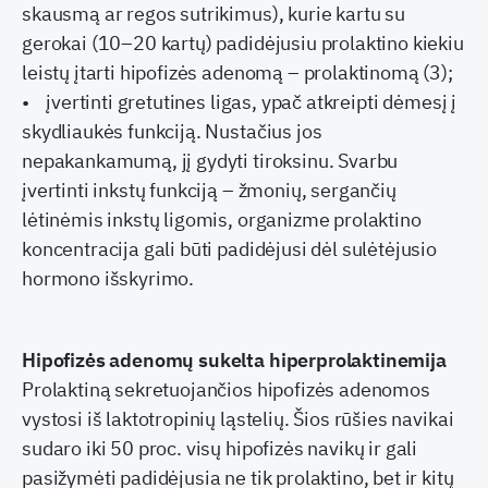
skausmą ar regos sutrikimus), kurie kartu su
gerokai (10–20 kartų) padidėjusiu prolaktino kiekiu
leistų įtarti hipofizės adenomą – prolaktinomą (3);
• įvertinti gretutines ligas, ypač atkreipti dėmesį į
skydliaukės funkciją. Nustačius jos
nepakankamumą, jį gydyti tiroksinu. Svarbu
įvertinti inkstų funkciją – žmonių, sergančių
lėtinėmis inkstų ligomis, organizme prolaktino
koncentracija gali būti padidėjusi dėl sulėtėjusio
hormono išskyrimo.
Hipofizės adenomų sukelta hiperprolaktinemija
Prolaktiną sekretuojančios hipofizės adenomos
vystosi iš laktotropinių ląstelių. Šios rūšies navikai
sudaro iki 50 proc. visų hipofizės navikų ir gali
pasižymėti padidėjusia ne tik prolaktino, bet ir kitų