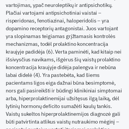
vartojimas, ypač neuroleptikų ir antipsichotikų.
Plačiai vartojami antipsichotiniai vaistai –
risperidonas, fenotiazinai, haloperidolis – yra
dopamino receptorių antagonistai. Juos vartojant
yra slopinamas teigiamas grįžtamasis kontrolės
mechanizmas, todėl prolaktino koncentracija
kraujyje padidėja (6). Verta paminėti, kad kitaip nei
išsivysčius navikams, išgėrus šių vaistų prolaktino
koncentracija kraujyje didėja palengva ir nebūna
labai didelė (4). Yra pastebėta, kad šiems
pacientams ligos eiga dažnai būna besimptomė,
nors gali pasireikšti ir būdingi klinikiniai simptomai
arba, hiperprolaktinemijai užsitęsus ilgą laiką, dėl
lytinių hormonų deficito sumažėti kaulų tankis.
Vaistų sukeltos hiperprolaktinemijos diagnozė gali
būti patvirtinta atlikus vaistų nutraukimo mėginį –