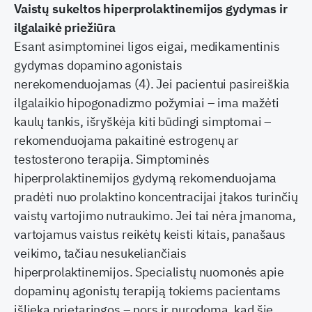
Vaistų sukeltos hiperprolaktinemijos gydymas ir
ilgalaikė priežiūra
Esant asimptominei ligos eigai, medikamentinis
gydymas dopamino agonistais
nerekomenduojamas (4). Jei pacientui pasireiškia
ilgalaikio hipogonadizmo požymiai – ima mažėti
kaulų tankis, išryškėja kiti būdingi simptomai –
rekomenduojama pakaitinė estrogenų ar
testosterono terapija. Simptominės
hiperprolaktinemijos gydymą rekomenduojama
pradėti nuo prolaktino koncentracijai įtakos turinčių
vaistų vartojimo nutraukimo. Jei tai nėra įmanoma,
vartojamus vaistus reikėtų keisti kitais, panašaus
veikimo, tačiau nesukeliančiais
hiperprolaktinemijos. Specialistų nuomonės apie
dopaminų agonistų terapiją tokiems pacientams
išlieka prietaringos – nors ir nurodoma, kad šie