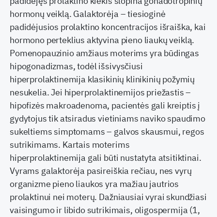
padidėjęs prolaktino kiekis slopina gonadotropinių
hormonų veiklą. Galaktorėja – tiesioginė
padidėjusios prolaktino koncentracijos išraiška, kai
hormono perteklius aktyvina pieno liaukų veiklą.
Pomenopauzinio amžiaus moterims yra būdingas
hipogonadizmas, todėl išsivysčiusi
hiperprolaktinemija klasikinių klinikinių požymių
nesukelia. Jei hiperprolaktinemijos priežastis –
hipofizės makroadenoma, pacientės gali kreiptis į
gydytojus tik atsiradus vietiniams naviko spaudimo
sukeltiems simptomams – galvos skausmui, regos
sutrikimams. Kartais moterims
hiperprolaktinemija gali būti nustatyta atsitiktinai.
Vyrams galaktorėja pasireiškia rečiau, nes vyrų
organizme pieno liaukos yra mažiau jautrios
prolaktinui nei moterų. Dažniausiai vyrai skundžiasi
vaisingumo ir libido sutrikimais, oligospermija (1,