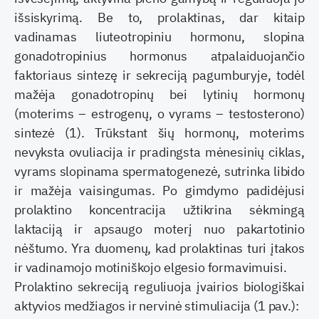
išsiskyrimą. Be to, prolaktinas, dar kitaip
vadinamas liuteotropiniu hormonu, slopina
gonadotropinius hormonus atpalaiduojančio
faktoriaus sintezę ir sekreciją pagumburyje, todėl
mažėja gonadotropinų bei lytinių hormonų
(moterims – estrogenų, o vyrams – testosterono)
sintezė (1). Trūkstant šių hormonų, moterims
nevyksta ovuliacija ir pradingsta mėnesinių ciklas,
vyrams slopinama spermatogenezė, sutrinka libido
ir mažėja vaisingumas. Po gimdymo padidėjusi
prolaktino koncentracija užtikrina sėkmingą
laktaciją ir apsaugo moterį nuo pakartotinio
nėštumo. Yra duomenų, kad prolaktinas turi įtakos
ir vadinamojo motiniškojo elgesio formavimuisi.
Prolaktino sekreciją reguliuoja įvairios biologiškai
aktyvios medžiagos ir nervinė stimuliacija (1 pav.):