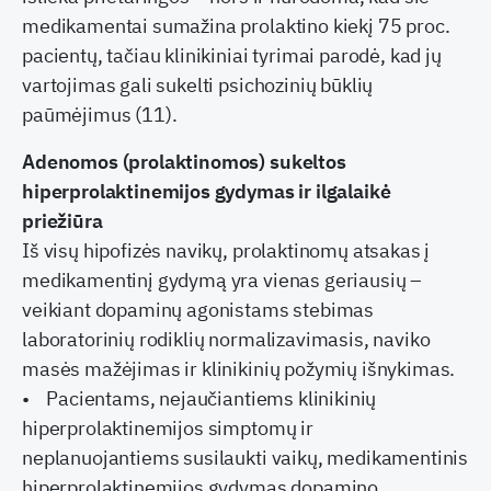
medikamentai sumažina prolaktino kiekį 75 proc.
pacientų, tačiau klinikiniai tyrimai parodė, kad jų
vartojimas gali sukelti psichozinių būklių
paūmėjimus (11).
Adenomos (prolaktinomos) sukeltos
hiperprolaktinemijos gydymas ir ilgalaikė
priežiūra
Iš visų hipofizės navikų, prolaktinomų atsakas į
medikamentinį gydymą yra vienas geriausių –
veikiant dopaminų agonistams stebimas
laboratorinių rodiklių normalizavimasis, naviko
masės mažėjimas ir klinikinių požymių išnykimas.
• Pacientams, nejaučiantiems klinikinių
hiperprolaktinemijos simptomų ir
neplanuojantiems susilaukti vaikų, medikamentinis
hiperprolaktinemijos gydymas dopamino