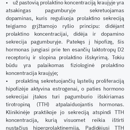
• už pastovią prolaktino koncentraciją kraujyje yra
atsakingas pagumburyje sekretuojamas
dopaminas, kuris reguliuoja prolaktino sekreciją
teigiamo grįžtamojo ryšio principu: didėjant
prolaktino koncentracijai, didėja ir dopamino
sekrecija pagumburyje. Patekęs į hipofizę, šis
hormonas jungiasi prie ten esančių laktotropų D2
receptorių ir slopina prolaktino išskyrimą. Tokiu
būdu yra palaikomas fiziologinė prolaktino
koncentracija kraujyje;
• prolaktiną sekretuojančių ląstelių proliferaciją
hipofizėje aktyvina estrogenai, o paties hormono
sekrecijai įtakos turi pagumburio išskiriamas
tirotropiną (TTH) atpalaiduojantis hormonas.
Klinikinėje praktikoje jo sekreciją atspindi TTH
koncentracija, kurią visuomet reikia ištirti
nustačius hiperprolaktinemiją. Padidėjusi TTH