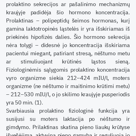
prolaktino sekrecijos ar pašalinimo mechanizmų
kraujyje padidėja šio hormono koncentracija.
Prolaktinas – polipeptidų šeimos hormonas, kurį
gamina laktotropinės ląstelės ir yra išskiriamas iš
priekinės hipofizės dalies. Šio hormono sekrecija
nėra tolygi – didesnė jo koncentracija išskiriama
pacientui miegant, patiriant stresą, nėštumo metu
ar stimuliuojant krūtinės ląstos sieną.
Fiziologinėmis sąlygomis prolaktino koncentracija
vyro organizme siekia 212–424 mIU/l, moters
organizme (ne nėštumo ir maitinimo krūtimi metu)
– 212–530 mIU/l, o jo skilimo kraujyje pusperiodis
yra 50 min. (1).
Svarbiausia prolaktino fiziologinė funkcija yra
susijusi su moters laktacija po nėštumo ir
gimdymo. Prilaktinas skatina pieno liaukų krūtyse
išvešėjimą, aktyvina pieno gamybą ir reguliuoja jo