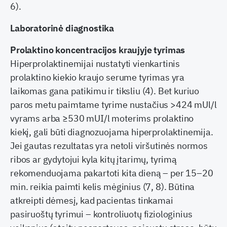
6).
Laboratorinė diagnostika
Prolaktino koncentracijos kraujyje tyrimas
Hiperprolaktinemijai nustatyti vienkartinis
prolaktino kiekio kraujo serume tyrimas yra
laikomas gana patikimu ir tiksliu (4). Bet kuriuo
paros metu paimtame tyrime nustačius >424 mUl/l
vyrams arba ≥530 mUI/l moterims prolaktino
kiekį, gali būti diagnozuojama hiperprolaktinemija.
Jei gautas rezultatas yra netoli viršutinės normos
ribos ar gydytojui kyla kitų įtarimų, tyrimą
rekomenduojama pakartoti kita dieną – per 15–20
min. reikia paimti kelis mėginius (7, 8). Būtina
atkreipti dėmesį, kad pacientas tinkamai
pasiruoštų tyrimui – kontroliuotų fiziologinius