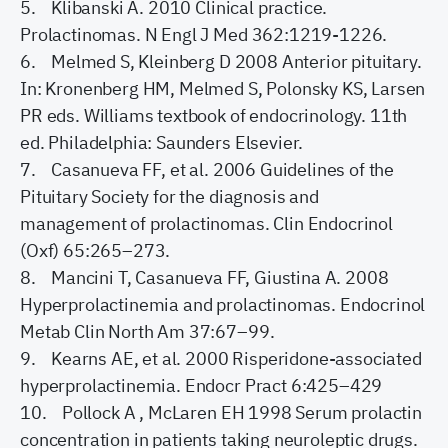
5. Klibanski A. 2010 Clinical practice.
Prolactinomas. N Engl J Med 362:1219-1226.
6. Melmed S, Kleinberg D 2008 Anterior pituitary.
In: Kronenberg HM, Melmed S, Polonsky KS, Larsen
PR eds. Williams textbook of endocrinology. 11th
ed. Philadelphia: Saunders Elsevier.
7. Casanueva FF, et al. 2006 Guidelines of the
Pituitary Society for the diagnosis and
management of prolactinomas. Clin Endocrinol
(Oxf) 65:265–273.
8. Mancini T, Casanueva FF, Giustina A. 2008
Hyperprolactinemia and prolactinomas. Endocrinol
Metab Clin North Am 37:67–99.
9. Kearns AE, et al. 2000 Risperidone-associated
hyperprolactinemia. Endocr Pract 6:425–429
10. Pollock A , McLaren EH 1998 Serum prolactin
concentration in patients taking neuroleptic drugs.