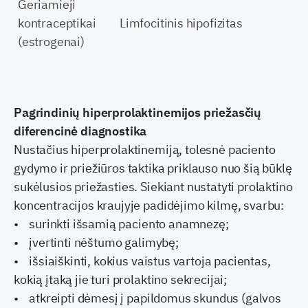
Geriamieji
kontraceptikai
Limfocitinis hipofizitas
(estrogenai)
Pagrindinių hiperprolaktinemijos priežasčių
diferencinė diagnostika
Nustačius hiperprolaktinemiją, tolesnė paciento
gydymo ir priežiūros taktika priklauso nuo šią būklę
sukėlusios priežasties. Siekiant nustatyti prolaktino
koncentracijos kraujyje padidėjimo kilmę, svarbu:
• surinkti išsamią paciento anamnezę;
• įvertinti nėštumo galimybę;
• išsiaiškinti, kokius vaistus vartoja pacientas,
kokią įtaką jie turi prolaktino sekrecijai;
• atkreipti dėmesį į papildomus skundus (galvos