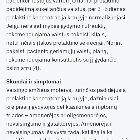
pacientui nustojus vartoti įtariamai prolaktino
padidėjimą sukeliančius vaistus, per 3–5 dienas
prolaktino koncentracija kraujyje normalizuojasi.
Jeigu nėra galimybės gydymo nutraukti,
rekomenduojama vaistus pakeisti kitais,
neturinčiais įtakos prolaktino sekrecijai. Norint
pakeisti paciento geriamųjų vaistų planą,
rekomenduojama konsultuotis su jį gydančiu
psichiatru (4).
Skundai ir simptomai
Vaisingo amžiaus moterys, turinčios padidėjusią
prolaktino koncentraciją kraujyje, dažniausiai
kreipiasi į gydytojus dėl klasikinės simptomų
triados – amenorėjos ar oligomenorėjos,
nevaisingumo ir galaktorėjos. Amenorėja ir
nevaisingumas išsivysta tada, kai ilgą laiką