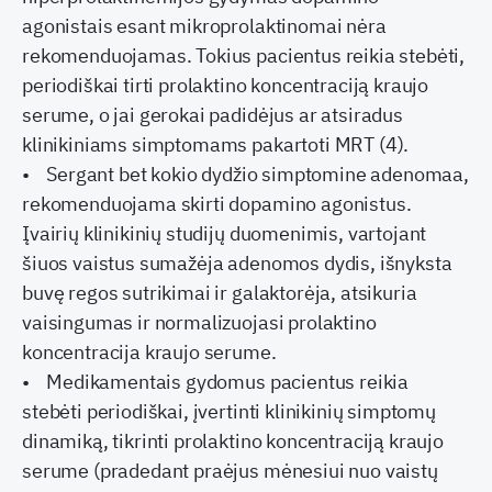
agonistais esant mikroprolaktinomai nėra
rekomenduojamas. Tokius pacientus reikia stebėti,
periodiškai tirti prolaktino koncentraciją kraujo
serume, o jai gerokai padidėjus ar atsiradus
klinikiniams simptomams pakartoti MRT (4).
• Sergant bet kokio dydžio simptomine adenomaa,
rekomenduojama skirti dopamino agonistus.
Įvairių klinikinių studijų duomenimis, vartojant
šiuos vaistus sumažėja adenomos dydis, išnyksta
buvę regos sutrikimai ir galaktorėja, atsikuria
vaisingumas ir normalizuojasi prolaktino
koncentracija kraujo serume.
• Medikamentais gydomus pacientus reikia
stebėti periodiškai, įvertinti klinikinių simptomų
dinamiką, tikrinti prolaktino koncentraciją kraujo
serume (pradedant praėjus mėnesiui nuo vaistų