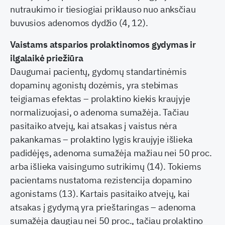
nutraukimo ir tiesiogiai priklauso nuo anksčiau
buvusios adenomos dydžio (4, 12).
Vaistams atsparios prolaktinomos gydymas ir
ilgalaikė priežiūra
Daugumai pacientų, gydomų standartinėmis
dopaminų agonistų dozėmis, yra stebimas
teigiamas efektas – prolaktino kiekis kraujyje
normalizuojasi, o adenoma sumažėja. Tačiau
pasitaiko atvejų, kai atsakas į vaistus nėra
pakankamas – prolaktino lygis kraujyje išlieka
padidėjęs, adenoma sumažėja mažiau nei 50 proc.
arba išlieka vaisingumo sutrikimų (14). Tokiems
pacientams nustatoma rezistencija dopamino
agonistams (13). Kartais pasitaiko atvejų, kai
atsakas į gydymą yra prieštaringas – adenoma
sumažėja daugiau nei 50 proc., tačiau prolaktino