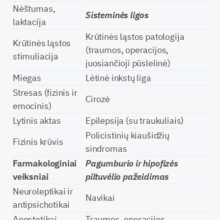
Nėštumas,
Sisteminės ligos
laktacija
Krūtinės ląstos patologija
Krūtinės ląstos
(traumos, operacijos,
stimuliacija
juosiančioji pūslelinė)
Miegas
Lėtinė inkstų liga
Stresas (fizinis ir
Cirozė
emocinis)
Lytinis aktas
Epilepsija (su traukuliais)
Policistinių kiaušidžių
Fizinis krūvis
sindromas
Farmakologiniai
Pagumburio ir hipofizės
veiksniai
piltuvėlio pažeidimas
Neuroleptikai ir
Navikai
antipsichotikai
Anestetikai
Traumos, operacijos