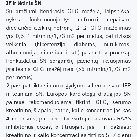
IF ir lėtinis ŠN
Su amžiumi bendrasis GFG mažėja, laipsniškai
nyksta funkcionuojantys nefronai, nepaisant
didėjančio atskirų nefronų GFG. GFG mažėjimas
yra 0,6–1 ml/min./1,73 m2 per metus, bet rizikos
veiksniai (hipertenzija, diabetas, nutukimas,
albuminurija, diuretikai ir kt.) paspartina procesą.
Penktadaliui ŠN sergančių pacientų fiksuojamas
greitesnis GFG mažėjimas (>5 ml/min./1,73 m2
per metus).
2 pav. pateikta siūloma gydymo schema esant IFP
ir lėtiniam ŠN. Europos kardiologų draugijos ŠN
gairėse rekomenduojama tikrinti GFG, serumo
kreatinino, šlapalo, natrio, kalio koncentracijas kas
4 mėnesius, jei pacientai vartoja pastovias RAAS
inhibitorius dozes, o titruojant jas – ir dažniau:
kreatinino ir kalio koncentracijas tirti po 5–7 dienų