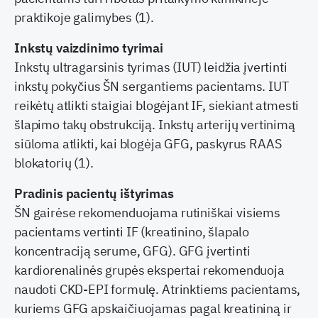
praktikoje galimybes (1).
Inkstų vaizdinimo tyrimai
Inkstų ultragarsinis tyrimas (IUT) leidžia įvertinti
inkstų pokyčius ŠN sergantiems pacientams. IUT
reikėtų atlikti staigiai blogėjant IF, siekiant atmesti
šlapimo takų obstrukciją. Inkstų arterijų vertinimą
siūloma atlikti, kai blogėja GFG, paskyrus RAAS
blokatorių (1).
Pradinis pacientų ištyrimas
ŠN gairėse rekomenduojama rutiniškai visiems
pacientams vertinti IF (kreatinino, šlapalo
koncentraciją serume, GFG). GFG įvertinti
kardiorenalinės grupės ekspertai rekomenduoja
naudoti CKD-EPI formulę. Atrinktiems pacientams,
kuriems GFG apskaičiuojamas pagal kreatininą ir