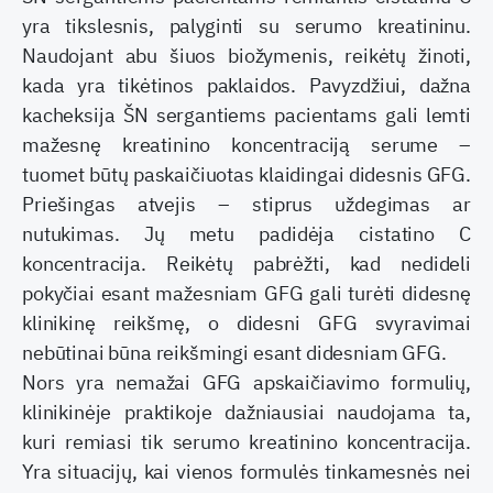
yra tikslesnis, palyginti su serumo kreatininu.
Naudojant abu šiuos biožymenis, reikėtų žinoti,
kada yra tikėtinos paklaidos. Pavyzdžiui, dažna
kacheksija ŠN sergantiems pacientams gali lemti
mažesnę kreatinino koncentraciją serume –
tuomet būtų paskaičiuotas klaidingai didesnis GFG.
Priešingas atvejis – stiprus uždegimas ar
nutukimas. Jų metu padidėja cistatino C
koncentracija. Reikėtų pabrėžti, kad nedideli
pokyčiai esant mažesniam GFG gali turėti didesnę
klinikinę reikšmę, o didesni GFG svyravimai
nebūtinai būna reikšmingi esant didesniam GFG.
Nors yra nemažai GFG apskaičiavimo formulių,
klinikinėje praktikoje dažniausiai naudojama ta,
kuri remiasi tik serumo kreatinino koncentracija.
Yra situacijų, kai vienos formulės tinkamesnės nei