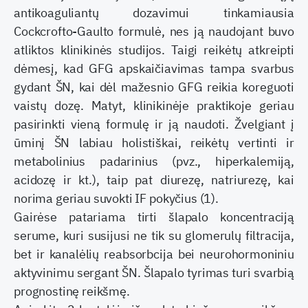
antikoaguliantų dozavimui tinkamiausia
Cockcrofto-Gaulto formulė, nes ją naudojant buvo
atliktos klinikinės studijos. Taigi reikėtų atkreipti
dėmesį, kad GFG apskaičiavimas tampa svarbus
gydant ŠN, kai dėl mažesnio GFG reikia koreguoti
vaistų dozę. Matyt, klinikinėje praktikoje geriau
pasirinkti vieną formulę ir ją naudoti. Žvelgiant į
ūminį ŠN labiau holistiškai, reikėtų vertinti ir
metabolinius padarinius (pvz., hiperkalemiją,
acidozę ir kt.), taip pat diurezę, natriurezę, kai
norima geriau suvokti IF pokyčius (1).
Gairėse patariama tirti šlapalo koncentraciją
serume, kuri susijusi ne tik su glomerulų filtracija,
bet ir kanalėlių reabsorbcija bei neurohormoniniu
aktyvinimu sergant ŠN. Šlapalo tyrimas turi svarbią
prognostinę reikšmę.