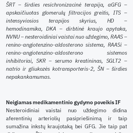
ŠRT – širdies resichronizacinė terapija, aGFG –
apskaičiuotas glomerulų filtracijos greitis, ITS –
intensyviosios terapijos skyrius, HD –
hemodinamika, DKA – dirbtinė kraujo apytaka,
NVNU – nesteroidiniai vaistai nuo uždegimo, RAAS –
renino-angiotenzino-aldosterono sistema, RAASi –
renino-angiotenzino-aldosterono sistemos
inhibitoriai, SKR – serumo kreatininas, SGLT2 –
natrio ir gliukozės kotransporteris-2, ŠN – širdies
nepakankamumas.
Neigiamas medikamentinio gydymo poveikis IF
Nesteroidiniai vaistai nuo uždegimo didina
aferentinių arteriolių pasipriešinimą ir taip
sumažina inkstų kraujotaką bei GFG. Jie taip pat