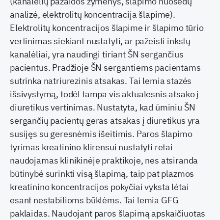
(kanalėlių pažaidos žymenys, šlapimo nuosėdų
analizė, elektrolitų koncentracija šlapime).
Elektrolitų koncentracijos šlapime ir šlapimo tūrio
vertinimas siekiant nustatyti, ar pažeisti inkstų
kanalėliai, yra naudingi tiriant ŠN sergančius
pacientus. Pradžioje ŠN sergantiems pacientams
sutrinka natriurezinis atsakas. Tai lemia stazės
išsivystymą, todėl tampa vis aktualesnis atsako į
diuretikus vertinimas. Nustatyta, kad ūminiu ŠN
sergančių pacientų geras atsakas į diuretikus yra
susijęs su geresnėmis išeitimis. Paros šlapimo
tyrimas kreatinino klirensui nustatyti retai
naudojamas klinikinėje praktikoje, nes atsiranda
būtinybė surinkti visą šlapimą, taip pat plazmos
kreatinino koncentracijos pokyčiai vyksta lėtai
esant nestabilioms būklėms. Tai lemia GFG
paklaidas. Naudojant paros šlapimą apskaičiuotas