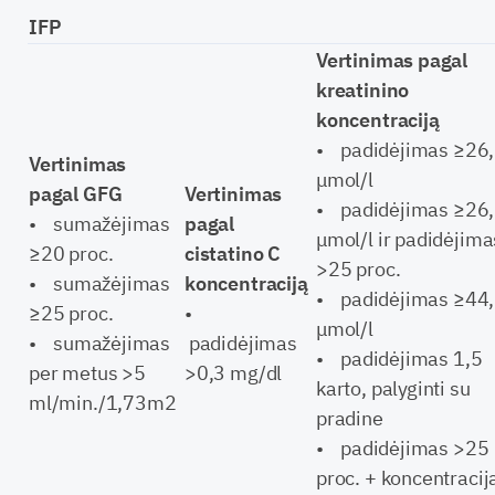
IFP
Vertinimas pagal
kreatinino
koncentraciją
• padidėjimas ≥26
Vertinimas
μmol/l
pagal GFG
Vertinimas
• padidėjimas ≥26
• sumažėjimas
pagal
μmol/l ir padidėjima
≥20 proc.
cistatino C
>25 proc.
• sumažėjimas
koncentraciją
• padidėjimas ≥44
≥25 proc.
•
μmol/l
• sumažėjimas
padidėjimas
• padidėjimas 1,5
per metus >5
>0,3 mg/dl
karto, palyginti su
ml/min./1,73m2
pradine
• padidėjimas >25
proc. + koncentracij