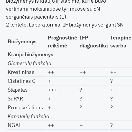
biožymenys iš kraujo ir šlapimo, kurie buvo
vertinami moksliniuose tyrimuose su ŠN
sergančiais pacientais (1).
2 lentelė. Laboratoriniai IF biožymenys sergant ŠN
Prognostinė
IFP
Terapinė
Biožymenys
reikšmė
diagnostika
svarba
Kraujo biožymenys
Glomerulų funkcija
Kreatininas
++
++
++
Cistatinas C
+
+
?
Šlapalas
+++
?
+
SuPAR
+
?
?
Proenkefalinas
+
?
?
Kanalėlių funkcija
NGAL
++
–
?