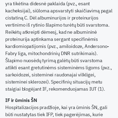
yra tikėtina didesnė paklaida (pvz., esant
kacheksijai), siūloma apsvarstyti skaičiavimą pagal
cistatiną C. Dėl albuminurijos ir proteinurijos
vertinimo iš rytinio šlapimo turėtų būti svarstoma.
Reikėtų atkreipti dėmesį, kad ne albumininė
proteinurija aptinkama sergant specifinėmis
kardiomiopatijomis (pvz., amiloidoze, Andersono-
Fabry liga, mitochondrinių DNR sutrikimais).
Šlapimo nuosėdų tyrimą galėtų būti svarstoma
atlikti esant gretutinėms sisteminėms ligoms (pvz.,
sarkoidozei, sisteminei raudonajai vilkligei,
sisteminei sklerozei). Specifinių situacijų metu
staigiai blogėjant IF, rekomenduojamas IUT (1).
IF ir ūminis ŠN
Hospitalizacijos pradžioje, kai yra ūminis ŠN, gali
būti nustatytas tiek IFP, tiek pagerėjimas, kurie