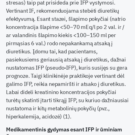
stresas) taip pat prisideda prie IFP vystymosi.
Vertinant IF, rekomenduojama stebėti diuretikų
efektyvumą. Esant stazei, šlapimo pokyčiai (natrio
koncentracija šlapime <50–70 mEq/l po 2 val. ir /
ar valandinis šlapimo kiekis <100–150 ml per
pirmąsias 6 val.) rodo nepakankamą atsaką į
diuretikus. Įdomu tai, kad pacientams,
pasiekusiems geriausią atsaką į diuretikus, dažnai
nustatomas IFP (pseudo-IFP), kuris susijęs su gera
prognoze. Taigi klinikinėje praktikoje vertinant dėl
galimo IFP, reikia nepamiršti ir atsako į diuretikus.
Labai dideli kreatinino koncentracijos pokyčiai
turėtų skatinti įtarti tikrąjį IFP, su kuriuo dažniausiai
nustatoma ir kitų metabolinių pokyčių (pvz.,
hiperkalemija, acidozė) (1).
Medikamentinis gydymas esant IFP ir ūminiam