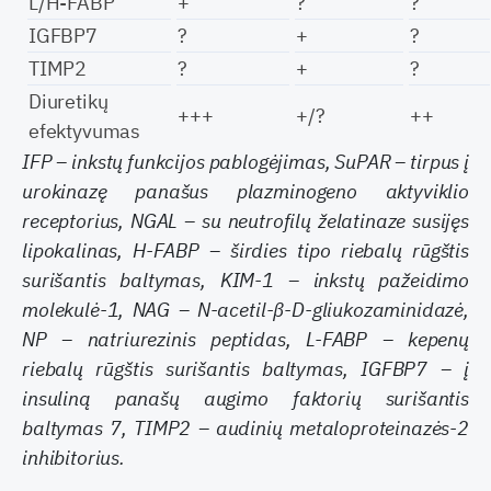
L/H-FABP
+
?
?
IGFBP7
?
+
?
TIMP2
?
+
?
Diuretikų
+++
+/?
++
efektyvumas
IFP – inkstų funkcijos pablogėjimas, SuPAR – tirpus į
urokinazę panašus plazminogeno aktyviklio
receptorius, NGAL – su neutrofilų želatinaze susijęs
lipokalinas, H-FABP – širdies tipo riebalų rūgštis
surišantis baltymas, KIM-1 – inkstų pažeidimo
molekulė-1, NAG – N-acetil-β-D-gliukozaminidazė,
NP – natriurezinis peptidas, L-FABP – kepenų
riebalų rūgštis surišantis baltymas, IGFBP7 – į
insuliną panašų augimo faktorių surišantis
baltymas 7, TIMP2 – audinių metaloproteinazės-2
inhibitorius.