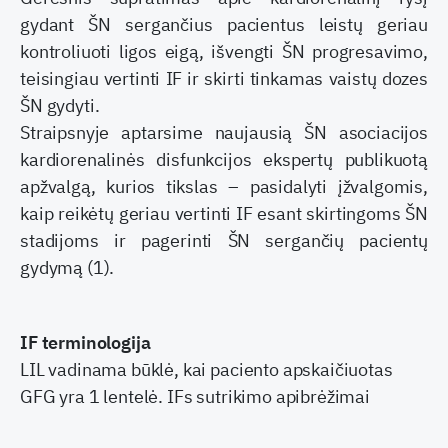
gydant ŠN sergančius pacientus leistų geriau
kontroliuoti ligos eigą, išvengti ŠN progresavimo,
teisingiau vertinti IF ir skirti tinkamas vaistų dozes
ŠN gydyti.
Straipsnyje aptarsime naujausią ŠN asociacijos
kardiorenalinės disfunkcijos ekspertų publikuotą
apžvalgą, kurios tikslas – pasidalyti įžvalgomis,
kaip reikėtų geriau vertinti IF esant skirtingoms ŠN
stadijoms ir pagerinti ŠN sergančių pacientų
gydymą (1).
IF terminologija
LIL vadinama būklė, kai paciento apskaičiuotas
GFG yra 1 lentelė. IFs sutrikimo apibrėžimai