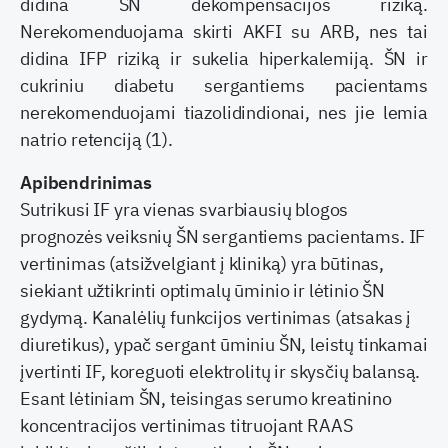
didina ŠN dekompensacijos riziką.
Nerekomenduojama skirti AKFI su ARB, nes tai
didina IFP riziką ir sukelia hiperkalemiją. ŠN ir
cukriniu diabetu sergantiems pacientams
nerekomenduojami tiazolidindionai, nes jie lemia
natrio retenciją (1).
Apibendrinimas
Sutrikusi IF yra vienas svarbiausių blogos
prognozės veiksnių ŠN sergantiems pacientams. IF
vertinimas (atsižvelgiant į kliniką) yra būtinas,
siekiant užtikrinti optimalų ūminio ir lėtinio ŠN
gydymą. Kanalėlių funkcijos vertinimas (atsakas į
diuretikus), ypač sergant ūminiu ŠN, leistų tinkamai
įvertinti IF, koreguoti elektrolitų ir skysčių balansą.
Esant lėtiniam ŠN, teisingas serumo kreatinino
koncentracijos vertinimas titruojant RAAS