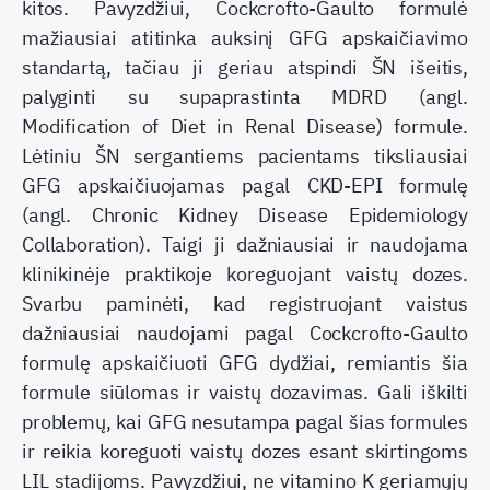
kitos. Pavyzdžiui, Cockcrofto-Gaulto formulė
mažiausiai atitinka auksinį GFG apskaičiavimo
standartą, tačiau ji geriau atspindi ŠN išeitis,
palyginti su supaprastinta MDRD (angl.
Modification of Diet in Renal Disease) formule.
Lėtiniu ŠN sergantiems pacientams tiksliausiai
GFG apskaičiuojamas pagal CKD-EPI formulę
(angl. Chronic Kidney Disease Epidemiology
Collaboration). Taigi ji dažniausiai ir naudojama
klinikinėje praktikoje koreguojant vaistų dozes.
Svarbu paminėti, kad registruojant vaistus
dažniausiai naudojami pagal Cockcrofto-Gaulto
formulę apskaičiuoti GFG dydžiai, remiantis šia
formule siūlomas ir vaistų dozavimas. Gali iškilti
problemų, kai GFG nesutampa pagal šias formules
ir reikia koreguoti vaistų dozes esant skirtingoms
LIL stadijoms. Pavyzdžiui, ne vitamino K geriamųjų