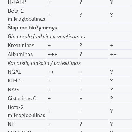
H-FABP
+
?
?
Beta-2
+
?
?
mikroglobulinas
Šlapimo biožymenys
Glomerulų funkcija ir vientisumas
Kreatininas
+
?
+
Albuminas
+++
?
++
Kanalėlių funkcija / pažeidimas
NGAL
++
+
?
KIM-1
+
+
?
NAG
+
+
?
Cistacinas C
+
+
?
Beta-2
+
+
?
mikroglobulinas
NP
+
?
?