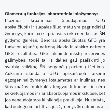
Glomerulų funkcijos laboratoriniai biožymenys
Plazmos kreatininas (naudojamas GFG
apskaičiuoti) ir šlapalas šiuo metu yra pagrindiniai
žymenys, kurie turi stipriausias rekomendacijas ŠN
gydymo gairėse. Bendras apskaičiuotas GFG yra
funkcionuojančių nefronų kiekio ir atskiro nefrono
GFG rezultatas. GFG atspindi inkstų rezervines
galimybes, todėl tai iš dalies gali paaiškinti jo
svarbią reikšmę ŠN sergančių pacientų išeitims.
Auksiniu standartu GFG apskaičiuoti laikomi
egzogeninai žymenys iotalamatas ar inulinas, nes
šios mažos molekulės lengvai filtruojasi ir nėra
sekretuojamos ir / ar absorbuojamos inkstuose, bet
jos nenaudojamos klinikinėje praktikoje. Nustatyta,
kad endogeniniai filtracijos žymenys (kreatininas ar