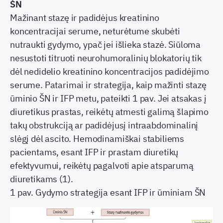
ŠN
Mažinant stazę ir padidėjus kreatinino
koncentracijai serume, neturėtume skubėti
nutraukti gydymo, ypač jei išlieka stazė. Siūloma
nesustoti titruoti neurohumoralinių blokatorių tik
dėl nedidelio kreatinino koncentracijos padidėjimo
serume. Patarimai ir strategija, kaip mažinti stazę
ūminio ŠN ir IFP metu, pateikti 1 pav. Jei atsakas į
diuretikus prastas, reikėtų atmesti galimą šlapimo
takų obstrukciją ar padidėjusį intraabdominalinį
slėgį dėl ascito. Hemodinamiškai stabiliems
pacientams, esant IFP ir prastam diuretikų
efektyvumui, reikėtų pagalvoti apie atsparumą
diuretikams (1).
1 pav. Gydymo strategija esant IFP ir ūminiam ŠN