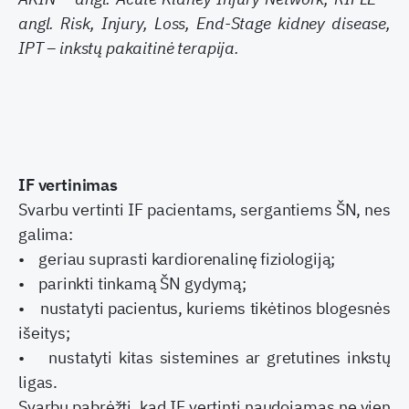
angl. Risk, Injury, Loss, End-Stage kidney disease,
IPT – inkstų pakaitinė terapija.
IF vertinimas
Svarbu vertinti IF pacientams, sergantiems ŠN, nes
galima:
• geriau suprasti kardiorenalinę fiziologiją;
• parinkti tinkamą ŠN gydymą;
• nustatyti pacientus, kuriems tikėtinos blogesnės
išeitys;
• nustatyti kitas sistemines ar gretutines inkstų
ligas.
Svarbu pabrėžti, kad IF vertinti naudojamas ne vien