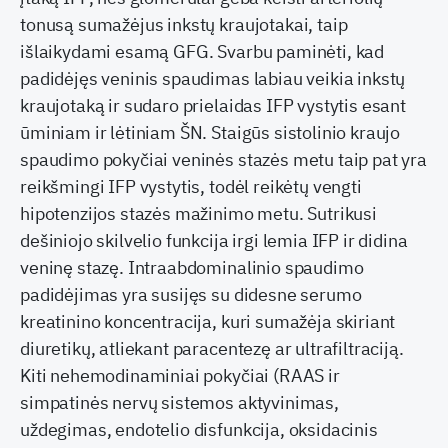
tonusą sumažėjus inkstų kraujotakai, taip
išlaikydami esamą GFG. Svarbu paminėti, kad
padidėjęs veninis spaudimas labiau veikia inkstų
kraujotaką ir sudaro prielaidas IFP vystytis esant
ūminiam ir lėtiniam ŠN. Staigūs sistolinio kraujo
spaudimo pokyčiai veninės stazės metu taip pat yra
reikšmingi IFP vystytis, todėl reikėtų vengti
hipotenzijos stazės mažinimo metu. Sutrikusi
dešiniojo skilvelio funkcija irgi lemia IFP ir didina
veninę stazę. Intraabdominalinio spaudimo
padidėjimas yra susijęs su didesne serumo
kreatinino koncentracija, kuri sumažėja skiriant
diuretikų, atliekant paracentezę ar ultrafiltraciją.
Kiti nehemodinaminiai pokyčiai (RAAS ir
simpatinės nervų sistemos aktyvinimas,
uždegimas, endotelio disfunkcija, oksidacinis