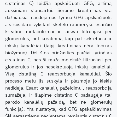
cistatinas C) leidžia apskaičiuoti GFG, artimą
auksiniam standartui. Serumo kreatininas yra
dažniausiai naudojamas žymuo GFG apskaičiuoti.
Jis susidaro vykstant skeleto raumenyse esančio
kreatino metabolizmui ir laisvai filtruojasi per
glomerulus, bet kreatininą taip pat sekretuoja ir
inkstų kanalėliai (taigi kreatininas nėra tobulas
biožymuo). Dėl šios priežasties plačiai tyrinėtas
cistatinas C, nes ši maža molekulė filtruojasi per
glomerulus ir jos nesekretuoja inkstų kanalėliai.
Visą cistatiną C reabsorbuoja kanalėliai. Šio
proceso metu jis suskyla ir plazmoje jo kiekis
nedidėja. Esant kanalėlių pažeidimui, reabsorbcija
sumažėja, ir šlapime cistatino C padaugėja (tai
parodo kanalėlių pažaidą, bet ne glomerulų
funkciją). Yra nustatyta, kad GFG apskaičiavimas
ŠN sergantiems pacientams remiantis cistatinu C