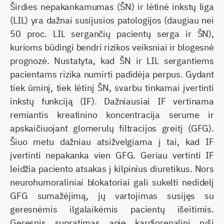
Širdies nepakankamumas (ŠN) ir lėtinė inkstų liga
(LIL) yra dažnai susijusios patologijos (daugiau nei
50 proc. LIL sergančių pacientų serga ir ŠN),
kurioms būdingi bendri rizikos veiksniai ir blogesnė
prognozė. Nustatyta, kad ŠN ir LIL sergantiems
pacientams rizika numirti padidėja perpus. Gydant
tiek ūminį, tiek lėtinį ŠN, svarbu tinkamai įvertinti
inkstų funkciją (IF). Dažniausiai IF vertinama
remiantis kreatinino koncentracija serume ir
apskaičiuojant glomerulų filtracijos greitį (GFG).
Šiuo metu dažniau atsižvelgiama į tai, kad IF
įvertinti nepakanka vien GFG. Geriau vertinti IF
leidžia paciento atsakas į kilpinius diuretikus. Nors
neurohumoraliniai blokatoriai gali sukelti nedidelį
GFG sumažėjimą, jų vartojimas susijęs su
geresnėmis ilgalaikėmis pacientų išeitimis.
Geresnis supratimas apie kardiorenalinį ryšį