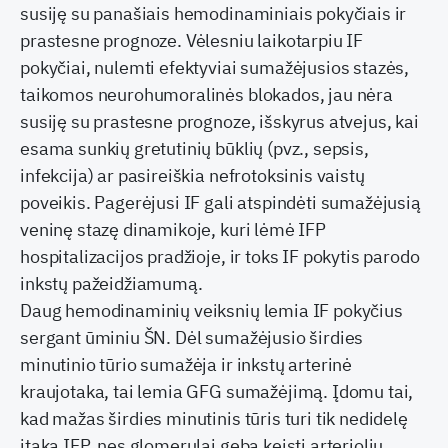
susiję su panašiais hemodinaminiais pokyčiais ir
prastesne prognoze. Vėlesniu laikotarpiu IF
pokyčiai, nulemti efektyviai sumažėjusios stazės,
taikomos neurohumoralinės blokados, jau nėra
susiję su prastesne prognoze, išskyrus atvejus, kai
esama sunkių gretutinių būklių (pvz., sepsis,
infekcija) ar pasireiškia nefrotoksinis vaistų
poveikis. Pagerėjusi IF gali atspindėti sumažėjusią
veninę stazę dinamikoje, kuri lėmė IFP
hospitalizacijos pradžioje, ir toks IF pokytis parodo
inkstų pažeidžiamumą.
Daug hemodinaminių veiksnių lemia IF pokyčius
sergant ūminiu ŠN. Dėl sumažėjusio širdies
minutinio tūrio sumažėja ir inkstų arterinė
kraujotaka, tai lemia GFG sumažėjimą. Įdomu tai,
kad mažas širdies minutinis tūris turi tik nedidelę
įtaką IFP, nes glomerulai geba keisti arteriolių