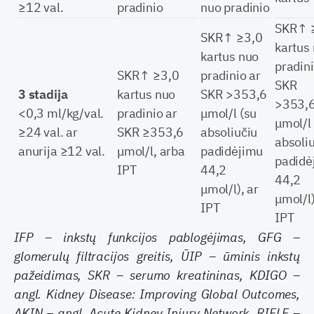
≥12 val.
pradinio
nuo pradinio
SKR↑ 
SKR↑ ≥3,0
kartus
kartus nuo
pradini
SKR↑ ≥3,0
pradinio ar
SKR
3 stadija
kartus nuo
SKR >353,6
>353,
<0,3 ml/kg/val.
pradinio ar
μmol/l (su
μmol/l
≥24 val. ar
SKR ≥353,6
absoliučiu
absoli
anurija ≥12 val.
μmol/l, arba
padidėjimu
padidė
IPT
44,2
44,2
μmol/l), ar
μmol/l)
IPT
IPT
IFP – inkstų funkcijos pablogėjimas, GFG –
glomerulų filtracijos greitis, ŪIP – ūminis inkstų
pažeidimas, SKR – serumo kreatininas, KDIGO –
angl. Kidney Disease: Improving Global Outcomes,
AKIN – angl. Acute Kidney Injury Network, RIFLE –