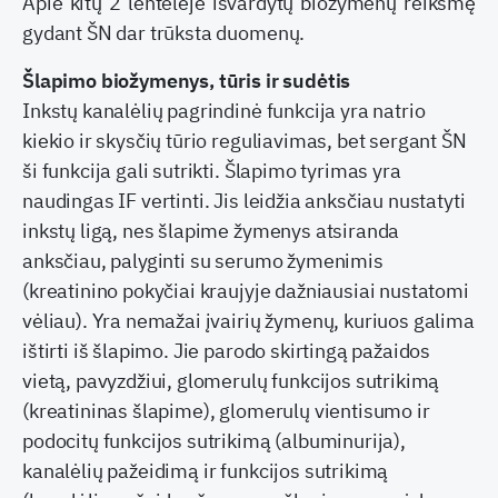
Apie kitų 2 lentelėje išvardytų biožymenų reikšmę
gydant ŠN dar trūksta duomenų.
Šlapimo biožymenys, tūris ir sudėtis
Inkstų kanalėlių pagrindinė funkcija yra natrio
kiekio ir skysčių tūrio reguliavimas, bet sergant ŠN
ši funkcija gali sutrikti. Šlapimo tyrimas yra
naudingas IF vertinti. Jis leidžia anksčiau nustatyti
inkstų ligą, nes šlapime žymenys atsiranda
anksčiau, palyginti su serumo žymenimis
(kreatinino pokyčiai kraujyje dažniausiai nustatomi
vėliau). Yra nemažai įvairių žymenų, kuriuos galima
ištirti iš šlapimo. Jie parodo skirtingą pažaidos
vietą, pavyzdžiui, glomerulų funkcijos sutrikimą
(kreatininas šlapime), glomerulų vientisumo ir
podocitų funkcijos sutrikimą (albuminurija),
kanalėlių pažeidimą ir funkcijos sutrikimą