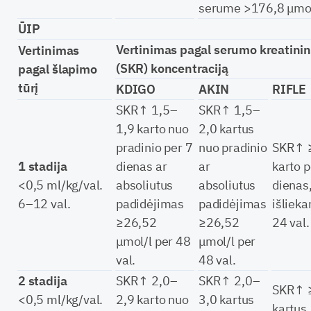
serume >176,8 μmol
ŪIP
Vertinimas pagal serumo kreatini
Vertinimas
(SKR) koncentraciją
pagal šlapimo
tūrį
KDIGO
AKIN
RIFLE
SKR↑ 1,5–
SKR↑ 1,5–
1,9 karto nuo
2,0 kartus
pradinio per 7
nuo pradinio
SKR↑ 
1 stadija
dienas ar
ar
karto p
<0,5 ml/kg/val.
absoliutus
absoliutus
dienas
6–12 val.
padidėjimas
padidėjimas
išlieka
≥26,52
≥26,52
24 val.
μmol/l per 48
μmol/l per
val.
48 val.
2 stadija
SKR↑ 2,0–
SKR↑ 2,0–
SKR↑ 
<0,5 ml/kg/val.
2,9 karto nuo
3,0 kartus
kartus