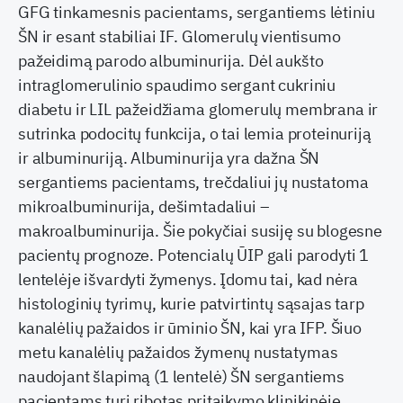
GFG tinkamesnis pacientams, sergantiems lėtiniu
ŠN ir esant stabiliai IF. Glomerulų vientisumo
pažeidimą parodo albuminurija. Dėl aukšto
intraglomerulinio spaudimo sergant cukriniu
diabetu ir LIL pažeidžiama glomerulų membrana ir
sutrinka podocitų funkcija, o tai lemia proteinuriją
ir albuminuriją. Albuminurija yra dažna ŠN
sergantiems pacientams, trečdaliui jų nustatoma
mikroalbuminurija, dešimtadaliui –
makroalbuminurija. Šie pokyčiai susiję su blogesne
pacientų prognoze. Potencialų ŪIP gali parodyti 1
lentelėje išvardyti žymenys. Įdomu tai, kad nėra
histologinių tyrimų, kurie patvirtintų sąsajas tarp
kanalėlių pažaidos ir ūminio ŠN, kai yra IFP. Šiuo
metu kanalėlių pažaidos žymenų nustatymas
naudojant šlapimą (1 lentelė) ŠN sergantiems
pacientams turi ribotas pritaikymo klinikinėje