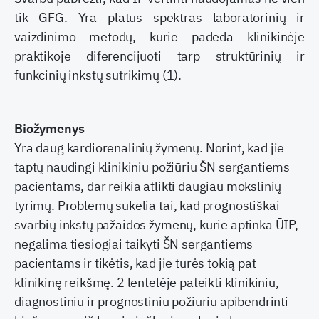
tik GFG. Yra platus spektras laboratorinių ir
vaizdinimo metodų, kurie padeda klinikinėje
praktikoje diferencijuoti tarp struktūrinių ir
funkcinių inkstų sutrikimų (1).
Biožymenys
Yra daug kardiorenalinių žymenų. Norint, kad jie
taptų naudingi klinikiniu požiūriu ŠN sergantiems
pacientams, dar reikia atlikti daugiau mokslinių
tyrimų. Problemų sukelia tai, kad prognostiškai
svarbių inkstų pažaidos žymenų, kurie aptinka ŪIP,
negalima tiesiogiai taikyti ŠN sergantiems
pacientams ir tikėtis, kad jie turės tokią pat
klinikinę reikšmę. 2 lentelėje pateikti klinikiniu,
diagnostiniu ir prognostiniu požiūriu apibendrinti