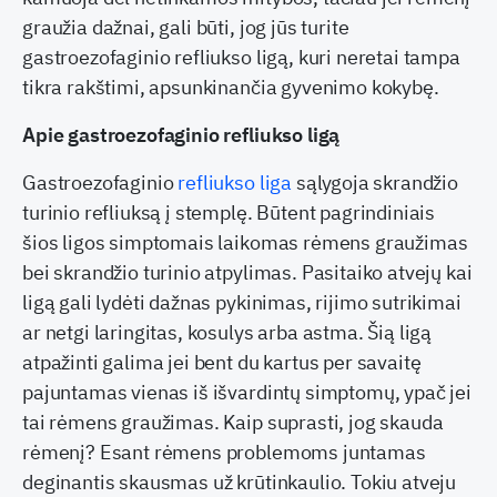
graužia dažnai, gali būti, jog jūs turite
gastroezofaginio refliukso ligą, kuri neretai tampa
tikra rakštimi, apsunkinančia gyvenimo kokybę.
Apie gastroezofaginio refliukso ligą
Gastroezofaginio
refliukso liga
sąlygoja skrandžio
turinio refliuksą į stemplę. Būtent pagrindiniais
šios ligos simptomais laikomas rėmens graužimas
bei skrandžio turinio atpylimas. Pasitaiko atvejų kai
ligą gali lydėti dažnas pykinimas, rijimo sutrikimai
ar netgi laringitas, kosulys arba astma. Šią ligą
atpažinti galima jei bent du kartus per savaitę
pajuntamas vienas iš išvardintų simptomų, ypač jei
tai rėmens graužimas. Kaip suprasti, jog skauda
rėmenį? Esant rėmens problemoms juntamas
deginantis skausmas už krūtinkaulio. Tokiu atveju