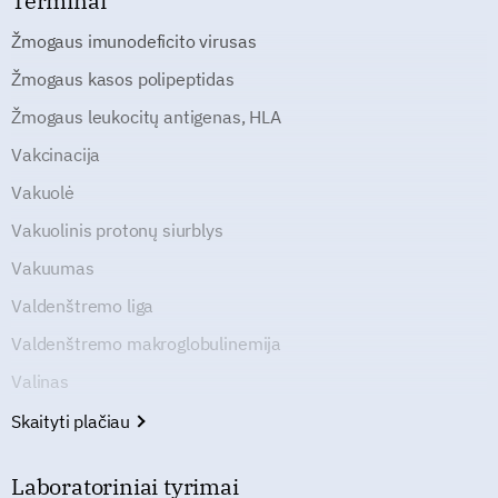
Terminai
Žmogaus imunodeficito virusas
Žmogaus kasos polipeptidas
Žmogaus leukocitų antigenas, HLA
Vakcinacija
Vakuolė
Vakuolinis protonų siurblys
Vakuumas
Valdenštremo liga
Valdenštremo makroglobulinemija
Valinas
Skaityti plačiau
Laboratoriniai tyrimai