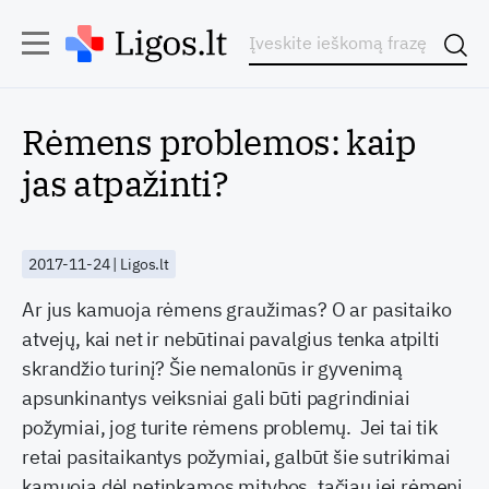
Rėmens problemos: kaip
jas atpažinti?
2017-11-24 | Ligos.lt
Ar jus kamuoja rėmens graužimas? O ar pasitaiko
atvejų, kai net ir nebūtinai pavalgius tenka atpilti
skrandžio turinį? Šie nemalonūs ir gyvenimą
apsunkinantys veiksniai gali būti pagrindiniai
požymiai, jog turite rėmens problemų. Jei tai tik
retai pasitaikantys požymiai, galbūt šie sutrikimai
kamuoja dėl netinkamos mitybos, tačiau jei rėmenį