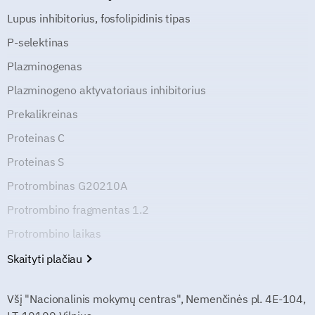
Lupus inhibitorius, fosfolipidinis tipas
P-selektinas
Plazminogenas
Plazminogeno aktyvatoriaus inhibitorius
Prekalikreinas
Proteinas C
Proteinas S
Protrombinas G20210A
Protrombino fragmentas 1.2
Protrombino laikas
Skaityti plačiau
Všį "Nacionalinis mokymų centras", Nemenčinės pl. 4E-104,