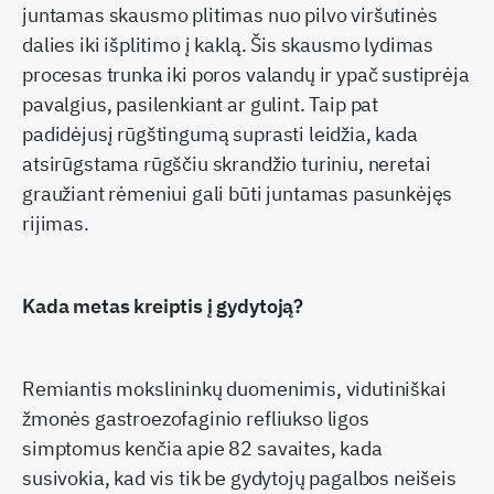
juntamas skausmo plitimas nuo pilvo viršutinės
dalies iki išplitimo į kaklą. Šis skausmo lydimas
procesas trunka iki poros valandų ir ypač sustiprėja
pavalgius, pasilenkiant ar gulint. Taip pat
padidėjusį rūgštingumą suprasti leidžia, kada
atsirūgstama rūgščiu skrandžio turiniu, neretai
graužiant rėmeniui gali būti juntamas pasunkėjęs
rijimas.
Kada metas kreiptis į gydytoją?
Remiantis mokslininkų duomenimis, vidutiniškai
žmonės gastroezofaginio refliukso ligos
simptomus kenčia apie 82 savaites, kada
susivokia, kad vis tik be gydytojų pagalbos neišeis