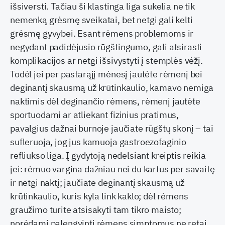
išsiversti. Tačiau ši klastinga liga sukelia ne tik
nemenką grėsmę sveikatai, bet netgi gali kelti
grėsmę gyvybei. Esant rėmens problemoms ir
negydant padidėjusio rūgštingumo, gali atsirasti
komplikacijos ar netgi išsivystyti į stemplės vėžį.
Todėl jei per pastarąjį mėnesį jautėte rėmenį bei
deginantį skausmą už krūtinkaulio, kamavo nemiga
naktimis dėl deginančio rėmens, rėmenį jautėte
sportuodami ar atliekant fizinius pratimus,
pavalgius dažnai burnoje jaučiate rūgštų skonį – tai
sufleruoja, jog jus kamuoja gastroezofaginio
refliukso liga. Į gydytoją nedelsiant kreiptis reikia
jei: rėmuo vargina dažniau nei du kartus per savaitę
ir netgi naktį; jaučiate deginantį skausmą už
krūtinkaulio, kuris kyla link kaklo; dėl rėmens
graužimo turite atsisakyti tam tikro maisto;
norėdami palengvinti rėmens simptomus ne retai