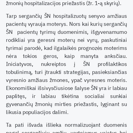
žmonių hospitalizacijos priežastis (žr. 1-ą skyrių).
Tarp sergančių ŠN hospitalizuotų senyvo amžiaus
pacientų vyrauja moterys. Nors kai kurių sergančių
ŠN pacientų tyrimų duomenimis, išgyvenamumo
rodikliai yra geresni moterų nei vyrų, paskutiniai
tyrimai parodė, kad ilgalaikės prognozės moterims
nėra tokios geros, kaip manyta anksčiau.
Iniciatyvos, nukreiptos į ŠN profilaktikos
tobulinimą, turi įtraukti strategijas, pasieksiančias
vyresnio amžiaus žmones, ypač vyresnes moteris.
Ekonomiškai išsivysčiusiose šalyse ŠN yra ir labiau
paplitęs, ir labiau tikėtina socialiai sunkiai
gyvenančių žmonių mirties priežastis, lyginant su
likusia populiacijos dalimi.
Ta pati išvada išlieka normalizuojant duomenis
pagal sergančiųjų amžių, vartojamus vaistus bei