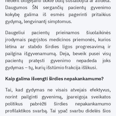
nebent blogėjanti būklė būtų sustabdyta ar atidėta.
Daugumos ŠN sergančių pacientų gyvenimo
kokybę galima iš esmės pagerinti pritaikius
gydymą, lengvinantį simptomus.
Daugeliui pacientų prieinamos šiuolaikinės
įrodymais pagrįstos medicinos priemonės, kurios
lėtina ar stabdo širdies ligos progresavimą ir
pailgina išgyvenamumą. Deja, beveik pusei visų
pacientų pratęsti gyvenimo nepadeda joks
gydymas – tų, kurių išstūmio frakcija išlikusi.
Kaip galima išvengti širdies nepakankamumo?
Tai, kad gydymas ne visais atvejais efektyvus,
norint pailginti gyvenimą, įpareigoja sveikatos
politikus pabrėžti širdies nepakankamumo
profilaktikos svarbą. Tai ypač svarbu didelės šios