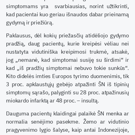
simptomams yra svarbiausias, norint užtikrinti,
kad pacientai kuo geriau išnaudos dabar prieinamą
gydymą ir priežiūrą.
Paklausus, dėl kokių priežasčių atidėliojo gydymo
pradžią, daug pacientų, kurie kreipėsi vėliau nei
nustatyta vidutiniška kreipimosi trukmė, atsakė,
jog „nemanė, kad simptomai susiję su širdimi“ ir
kad „iš pradžių simptomai nebuvo tokie sunkūs“.
Kito didelės imties Europos tyrimo duomenimis, tik
3 proc. apklaustųjų gebėjo atpažinti ŠN iš tipinių
simptomų sąrašo, palyginti su 28 proc. atpažinusių
miokardo infarktą ar 48 proc. – insultą.
Dauguma pacientų klaidingai palaikė ŠN menka ar
normalia senėjimo pasekme. Žemo ar vidutinio
pragyvenimo lygio šalyse, kaip antai Indonezijoje,