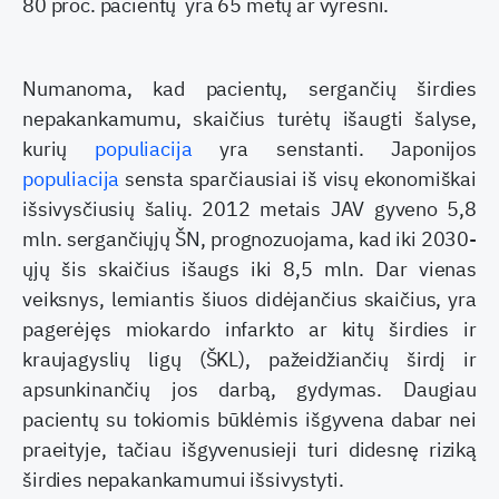
80 proc. pacientų yra 65 metų ar vyresni.
Numanoma, kad pacientų, sergančių širdies
nepakankamumu, skaičius turėtų išaugti šalyse,
kurių
populiacija
yra senstanti. Japonijos
populiacija
sensta sparčiausiai iš visų ekonomiškai
išsivysčiusių šalių. 2012 metais JAV gyveno 5,8
mln. sergančiųjų ŠN, prognozuojama, kad iki 2030-
ųjų šis skaičius išaugs iki 8,5 mln. Dar vienas
veiksnys, lemiantis šiuos didėjančius skaičius, yra
pagerėjęs miokardo infarkto ar kitų širdies ir
kraujagyslių ligų (ŠKL), pažeidžiančių širdį ir
apsunkinančių jos darbą, gydymas. Daugiau
pacientų su tokiomis būklėmis išgyvena dabar nei
praeityje, tačiau išgyvenusieji turi didesnę riziką
širdies nepakankamumui išsivystyti.