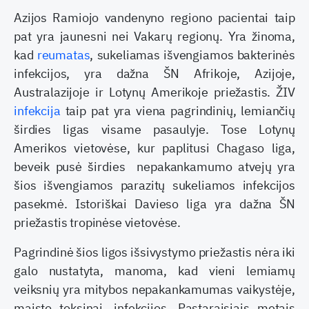
Azijos Ramiojo vandenyno regiono pacientai taip
pat yra jaunesni nei Vakarų regionų. Yra žinoma,
kad
reumatas
, sukeliamas išvengiamos bakterinės
infekcijos, yra dažna ŠN Afrikoje, Azijoje,
Australazijoje ir Lotynų Amerikoje priežastis. ŽIV
infekcija
taip pat yra viena pagrindinių, lemiančių
širdies ligas visame pasaulyje. Tose Lotynų
Amerikos vietovėse, kur paplitusi Chagaso liga,
beveik pusė širdies nepakankamumo atvejų yra
šios išvengiamos parazitų sukeliamos infekcijos
pasekmė. Istoriškai Davieso liga yra dažna ŠN
priežastis tropinėse vietovėse.
Pagrindinė šios ligos išsivystymo priežastis nėra iki
galo nustatyta, manoma, kad vieni lemiamų
veiksnių yra mitybos nepakankamumas vaikystėje,
maisto toksinai, infekcijos. Pastaraisiais metais