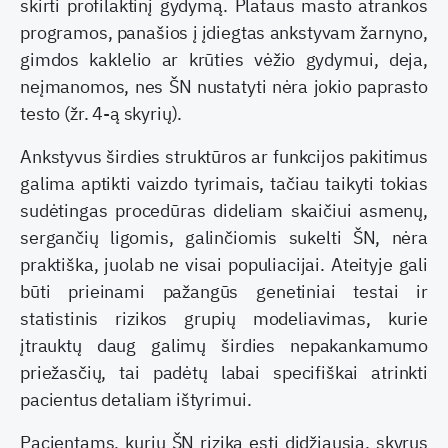
skirti profilaktinį gydymą. Plataus masto atrankos
programos, panašios į įdiegtas ankstyvam žarnyno,
gimdos kaklelio ar krūties vėžio gydymui, deja,
neįmanomos, nes ŠN nustatyti nėra jokio paprasto
testo (žr. 4-ą skyrių).
Ankstyvus širdies struktūros ar funkcijos pakitimus
galima aptikti vaizdo tyrimais, tačiau taikyti tokias
sudėtingas procedūras dideliam skaičiui asmenų,
sergančių ligomis, galinčiomis sukelti ŠN, nėra
praktiška, juolab ne visai populiacijai. Ateityje gali
būti prieinami pažangūs genetiniai testai ir
statistinis rizikos grupių modeliavimas, kurie
įtrauktų daug galimų širdies nepakankamumo
priežasčių, tai padėtų labai specifiškai atrinkti
pacientus detaliam ištyrimui.
Pacientams, kurių ŠN rizika esti didžiausia, skyrus