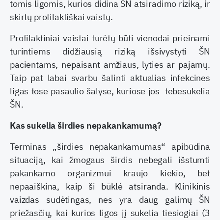
tomis ligomis, kurios didina ŠN atsiradimo riziką, ir
skirtų profilaktiškai vaistų.
Profilaktiniai vaistai turėtų būti vienodai prieinami
turintiems didžiausią riziką išsivystyti ŠN
pacientams, nepaisant amžiaus, lyties ar pajamų.
Taip pat labai svarbu šalinti aktualias infekcines
ligas tose pasaulio šalyse, kuriose jos tebesukelia
ŠN.
Kas sukelia širdies nepakankamumą?
Terminas „širdies nepakankamumas“ apibūdina
situaciją, kai žmogaus širdis nebegali išstumti
pakankamo organizmui kraujo kiekio, bet
nepaaiškina, kaip ši būklė atsiranda. Klinikinis
vaizdas sudėtingas, nes yra daug galimų ŠN
priežasčių, kai kurios ligos jį sukelia tiesiogiai (3