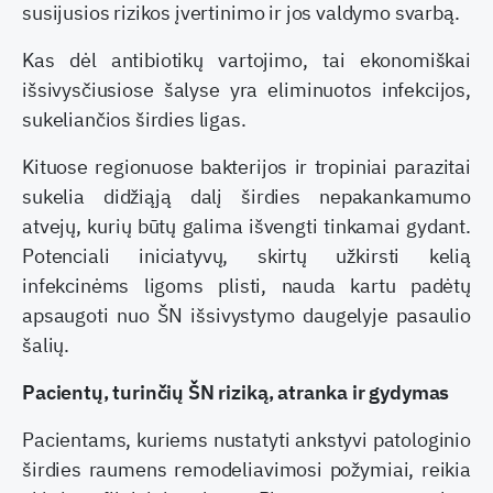
susijusios rizikos įvertinimo ir jos valdymo svarbą.
Kas dėl antibiotikų vartojimo, tai ekonomiškai
išsivysčiusiose šalyse yra eliminuotos infekcijos,
sukeliančios širdies ligas.
Kituose regionuose bakterijos ir tropiniai parazitai
sukelia didžiąją dalį širdies nepakankamumo
atvejų, kurių būtų galima išvengti tinkamai gydant.
Potenciali iniciatyvų, skirtų užkirsti kelią
infekcinėms ligoms plisti, nauda kartu padėtų
apsaugoti nuo ŠN išsivystymo daugelyje pasaulio
šalių.
Pacientų, turinčių ŠN riziką, atranka ir gydymas
Pacientams, kuriems nustatyti ankstyvi patologinio
širdies raumens remodeliavimosi požymiai, reikia