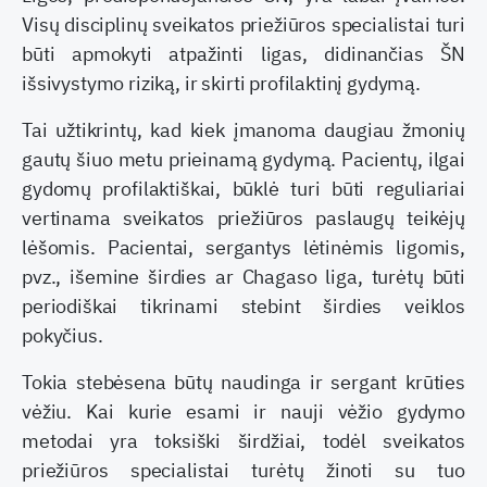
Visų disciplinų sveikatos priežiūros specialistai turi
būti apmokyti atpažinti ligas, didinančias ŠN
išsivystymo riziką, ir skirti profilaktinį gydymą.
Tai užtikrintų, kad kiek įmanoma daugiau žmonių
gautų šiuo metu prieinamą gydymą. Pacientų, ilgai
gydomų profilaktiškai, būklė turi būti reguliariai
vertinama sveikatos priežiūros paslaugų teikėjų
lėšomis. Pacientai, sergantys lėtinėmis ligomis,
pvz., išemine širdies ar Chagaso liga, turėtų būti
periodiškai tikrinami stebint širdies veiklos
pokyčius.
Tokia stebėsena būtų naudinga ir sergant krūties
vėžiu. Kai kurie esami ir nauji vėžio gydymo
metodai yra toksiški širdžiai, todėl sveikatos
priežiūros specialistai turėtų žinoti su tuo