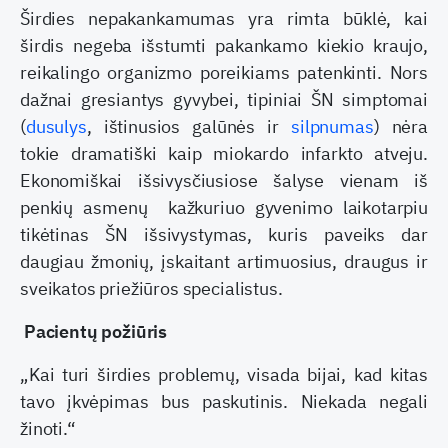
Širdies nepakankamumas yra rimta būklė, kai
širdis negeba išstumti pakankamo kiekio kraujo,
reikalingo organizmo poreikiams patenkinti. Nors
dažnai gresiantys gyvybei, tipiniai ŠN simptomai
(
dusulys
, ištinusios galūnės ir
silpnumas
) nėra
tokie dramatiški kaip miokardo infarkto atveju.
Ekonomiškai išsivysčiusiose šalyse vienam iš
penkių asmenų kažkuriuo gyvenimo laikotarpiu
tikėtinas ŠN išsivystymas, kuris paveiks dar
daugiau žmonių, įskaitant artimuosius, draugus ir
sveikatos priežiūros specialistus.
Pacientų požiūris
„Kai turi širdies problemų, visada bijai, kad kitas
tavo įkvėpimas bus paskutinis. Niekada negali
žinoti.“