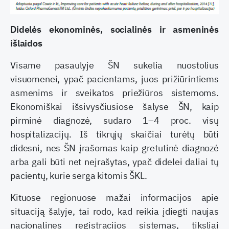
Didelės ekonominės, socialinės ir asmeninės
išlaidos
Visame pasaulyje ŠN sukelia nuostolius
visuomenei, ypač pacientams, juos prižiūrintiems
asmenims ir sveikatos priežiūros sistemoms.
Ekonomiškai išsivysčiusiose šalyse ŠN, kaip
pirminė diagnozė, sudaro 1–4 proc. visų
hospitalizacijų. Iš tikrųjų skaičiai turėtų būti
didesni, nes ŠN įrašomas kaip gretutinė diagnozė
arba gali būti net neįrašytas, ypač didelei daliai tų
pacientų, kurie serga kitomis ŠKL.
Kituose regionuose mažai informacijos apie
situaciją šalyje, tai rodo, kad reikia įdiegti naujas
nacionalines registracijos sistemas, tiksliai