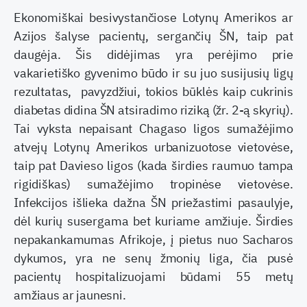
Ekonomiškai besivystančiose Lotynų Amerikos ar
Azijos šalyse pacientų, sergančių ŠN, taip pat
daugėja. Šis didėjimas yra perėjimo prie
vakarietiško gyvenimo būdo ir su juo susijusių ligų
rezultatas, pavyzdžiui, tokios būklės kaip cukrinis
diabetas didina ŠN atsiradimo riziką (žr. 2-ą skyrių).
Tai vyksta nepaisant Chagaso ligos sumažėjimo
atvejų Lotynų Amerikos urbanizuotose vietovėse,
taip pat Davieso ligos (kada širdies raumuo tampa
rigidiškas) sumažėjimo tropinėse vietovėse.
Infekcijos išlieka dažna ŠN priežastimi pasaulyje,
dėl kurių susergama bet kuriame amžiuje. Širdies
nepakankamumas Afrikoje, į pietus nuo Sacharos
dykumos, yra ne senų žmonių liga, čia pusė
pacientų hospitalizuojami būdami 55 metų
amžiaus ar jaunesni.