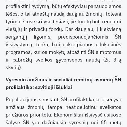
profilaktinį gydymą, būtų efektyviau panaudojamos
lėšos, o tai atneštų naudą daugiau žmonių. Tolesni
tyrimai šiose srityse tęsiasi, jie turėtų būti remiami
viešųjų ir privačių fondų. Dar daugiau, į kiekvieną
sergantįjį ligomis, predisponuojančiomis ŠN
išsivystymą, turėtų būti nukreipiamos edukacinės
programos, kurios mokytų atpažinti ŠN simptomus
ir pabrėžtų sveikos gyvensenos naudą (žr. 3-ą
skyrių).
Vyresnio amžiaus ir socialiai remtinų asmenų ŠN
profilaktika: savitieji iššūkiai
Populiacijoms senstant, ŠN profilaktika tarp senyvo
amžiaus žmonių tampa neatidėliotinu sveikatos
priežiūros prioritetu. Ekonomiškai išsivysčiusiuose
šalyse ŠN yra dažniausia vyresnių nei 65 metų