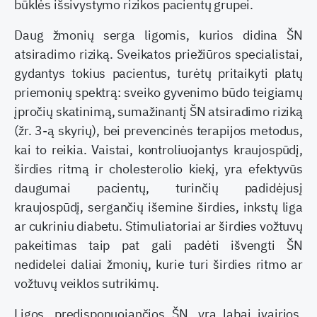
būklės išsivystymo rizikos pacientų grupei.
Daug žmonių serga ligomis, kurios didina ŠN
atsiradimo riziką. Sveikatos priežiūros specialistai,
gydantys tokius pacientus, turėtų pritaikyti platų
priemonių spektrą: sveiko gyvenimo būdo teigiamų
įpročių skatinimą, sumažinantį ŠN atsiradimo riziką
(žr. 3-ą skyrių), bei prevencinės terapijos metodus,
kai to reikia. Vaistai, kontroliuojantys kraujospūdį,
širdies ritmą ir cholesterolio kiekį, yra efektyvūs
daugumai pacientų, turinčių padidėjusį
kraujospūdį, sergančių išemine širdies, inkstų liga
ar cukriniu diabetu. Stimuliatoriai ar širdies vožtuvų
pakeitimas taip pat gali padėti išvengti ŠN
nedidelei daliai žmonių, kurie turi širdies ritmo ar
vožtuvų veiklos sutrikimų.
Ligos, predisponuojančios ŠN, yra labai įvairios.