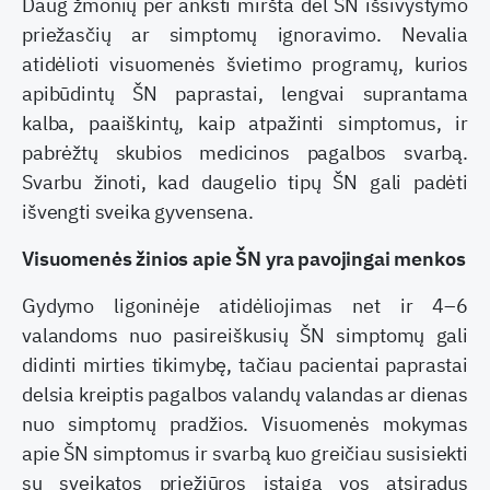
Daug žmonių per anksti miršta dėl ŠN išsivystymo
priežasčių ar simptomų ignoravimo. Nevalia
atidėlioti visuomenės švietimo programų, kurios
apibūdintų ŠN paprastai, lengvai suprantama
kalba, paaiškintų, kaip atpažinti simptomus, ir
pabrėžtų skubios medicinos pagalbos svarbą.
Svarbu žinoti, kad daugelio tipų ŠN gali padėti
išvengti sveika gyvensena.
Visuomenės žinios apie ŠN yra pavojingai menkos
Gydymo ligoninėje atidėliojimas net ir 4–6
valandoms nuo pasireiškusių ŠN simptomų gali
didinti mirties tikimybę, tačiau pacientai paprastai
delsia kreiptis pagalbos valandų valandas ar dienas
nuo simptomų pradžios. Visuomenės mokymas
apie ŠN simptomus ir svarbą kuo greičiau susisiekti
su sveikatos priežiūros įstaiga vos atsiradus