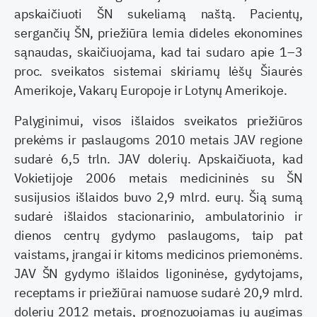
apskaičiuoti ŠN sukeliamą naštą. Pacientų,
sergančių ŠN, priežiūra lemia dideles ekonomines
sąnaudas, skaičiuojama, kad tai sudaro apie 1–3
proc. sveikatos sistemai skiriamų lėšų Šiaurės
Amerikoje, Vakarų Europoje ir Lotynų Amerikoje.
Palyginimui, visos išlaidos sveikatos priežiūros
prekėms ir paslaugoms 2010 metais JAV regione
sudarė 6,5 trln. JAV dolerių. Apskaičiuota, kad
Vokietijoje 2006 metais medicininės su ŠN
susijusios išlaidos buvo 2,9 mlrd. eurų. Šią sumą
sudarė išlaidos stacionarinio, ambulatorinio ir
dienos centrų gydymo paslaugoms, taip pat
vaistams, įrangai ir kitoms medicinos priemonėms.
JAV ŠN gydymo išlaidos ligoninėse, gydytojams,
receptams ir priežiūrai namuose sudarė 20,9 mlrd.
dolerių 2012 metais, prognozuojamas jų augimas