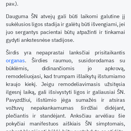
pav.).
Dauguma ŠN atvejų gali būti laikomi galutine jį
sukėlusios ligos stadija ir galėtų būti išvengiami, jei
juo sergantys pacientai būtų atpažinti ir tinkamai
gydyti ankstesnėse stadijose.
Širdis yra nepaprastai lanksčiai prisitaikantis
organas
. Širdies raumuo, susidorodamas su
būklėmis, didinančiomis jo apkrovą,
remodeliuojasi, kad trumpam išlaikytų išstumiamo
kraujo kiekį. Jeigu remodeliavimasis užsitęsia
ilgesnį laiką, gali išsivystyti ligos ir galiausiai ŠN.
Pavyzdžiui, išstūmio jėga sumažės ir atsiras
vožtuvų nepakankamumas širdžiai didėjant,
plečiantis ir standėjant. Anksčiau arvėliau šie
pokyčiai manifestuos aiškiais ŠN simptomais,