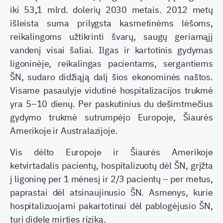
iki 53,1 mlrd. dolerių 2030 metais. 2012 metų
išleista suma prilygsta kasmetinėms lėšoms,
reikalingoms užtikrinti švarų, saugų geriamąjį
vandenį visai šaliai. Ilgas ir kartotinis gydymas
ligoninėje, reikalingas pacientams, sergantiems
ŠN, sudaro didžiąją dalį šios ekonominės naštos.
Visame pasaulyje vidutinė hospitalizacijos trukmė
yra 5–10 dienų. Per paskutinius du dešimtmečius
gydymo trukmė sutrumpėjo Europoje, Šiaurės
Amerikoje ir Australazijoje.
Vis dėlto Europoje ir Šiaurės Amerikoje
ketvirtadalis pacientų, hospitalizuotų dėl ŠN, grįžta
į ligoninę per 1 mėnesį ir 2/3 pacientų – per metus,
paprastai dėl atsinaujinusio ŠN. Asmenys, kurie
hospitalizuojami pakartotinai dėl pablogėjusio ŠN,
turi didelę mirties riziką.