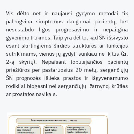
Vis dėlto net ir naujausi gydymo metodai tik
palengvina simptomus daugumai pacientų, bet
nesustabdo ligos progresavimo ir nepailgina
gyvenimo trukmės. Taip yra dėl to, kad ŠN išsivysto
esant skirtingiems širdies struktūros ar funkcijos
sutrikimams, vienus jų gydyti sunkiau nei kitus (žr.
2-ą skyrių). Nepaisant tobulėjančios pacientų
priežiūros per pastaruosius 20 metų, sergančiųjų
ŠN prognozės išlieka prastos ir išgyvenamumo
rodikliai blogesni nei sergančiųjų žarnyno, krūties
ar prostatos navikais.