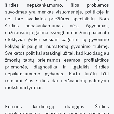
širdies nepakankamumo, šios problemos
suvokimas yra menkas visuomenėje, politikoje ir
net tarp sveikatos priežiūros specialistų. Nors
širdies nepakankamumas nėra išgydomas,
dažniausiai jo galima išvengti ir daugumą pacientų
efektyviai gydyti siekiant pagerinti jų gyvenimo
kokybę ir pailginti numatomą gyvenimo trukmę.
Sveikatos politikai atsakingi už tai, kad kuo daugiau
žmonių taptų prieinamos esamos profilaktikos
priemonės, diagnostika ir ilgalaikis širdies
nepakankamumo gydymas. Kartu turėtų būti
remiami šios srities dar neišnaudotų galimybių
moksliniai tyrimai.
Europos kardiologų draugijos Širdies
nepakankamumo asociacija pradėjo pasaulinę