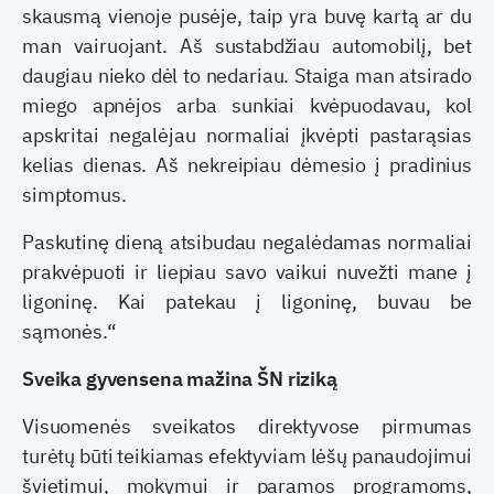
skausmą vienoje pusėje, taip yra buvę kartą ar du
man vairuojant. Aš sustabdžiau automobilį, bet
daugiau nieko dėl to nedariau. Staiga man atsirado
miego apnėjos arba sunkiai kvėpuodavau, kol
apskritai negalėjau normaliai įkvėpti pastarąsias
kelias dienas. Aš nekreipiau dėmesio į pradinius
simptomus.
Paskutinę dieną atsibudau negalėdamas normaliai
prakvėpuoti ir liepiau savo vaikui nuvežti mane į
ligoninę. Kai patekau į ligoninę, buvau be
sąmonės.“
Sveika gyvensena mažina ŠN riziką
Visuomenės sveikatos direktyvose pirmumas
turėtų būti teikiamas efektyviam lėšų panaudojimui
švietimui, mokymui ir paramos programoms,