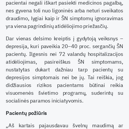
pacientai negali iškart pasiekti medicinos pagalbą,
nes gyvena toli nuo ligoninės arba neturi sveikatos
draudimo, lygiai kaip ir ŠN simptomų ignoravimas
yra viena pagrindinių atidėliojimo priežasčių.
Dar vienas delsimo kreiptis į gydytoją veiksnys –
depresija, kuri paveikia 20–40 proc. sergančių ŠN
pacientų. Ilgesnis nei 72 valandų hospitalizacijos
atidėliojimas, pasireiškus ŠN simptomams,
nustatytas dukart dažniau tarp pacientų su
depresijos simptomais nei be jų. Tai reiškia, jog
didžiausios rizikos pacientams būtinai reikia
visuomenės švietimo programų, suderintų su
socialinės paramos iniciatyvomis.
Pacientų požiūris
„Aš kartais pajausdavau švelnų maudimą ar