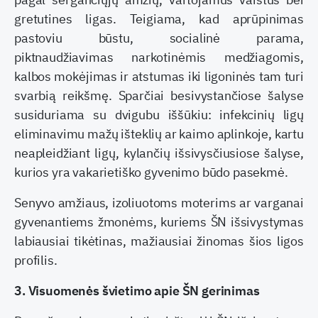
gretutines ligas. Teigiama, kad aprūpinimas
pastoviu būstu, socialinė parama,
piktnaudžiavimas narkotinėmis medžiagomis,
kalbos mokėjimas ir atstumas iki ligoninės tam turi
svarbią reikšmę. Sparčiai besivystančiose šalyse
susiduriama su dvigubu iššūkiu: infekcinių ligų
eliminavimu mažų išteklių ar kaimo aplinkoje, kartu
neapleidžiant ligų, kylančių išsivysčiusiose šalyse,
kurios yra vakarietiško gyvenimo būdo pasekmė.
Senyvo amžiaus, izoliuotoms moterims ar varganai
gyvenantiems žmonėms, kuriems ŠN išsivystymas
labiausiai tikėtinas, mažiausiai žinomas šios ligos
profilis.
3. Visuomenės švietimo apie ŠN gerinimas