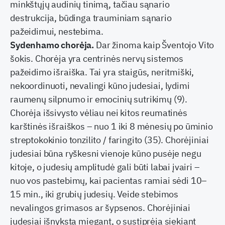
minkštųjų audinių tinimą, tačiau sąnario
destrukcija, būdinga trauminiam sąnario
pažeidimui, nestebima.
Sydenhamo chorėja.
Dar žinoma kaip Šventojo Vito
šokis. Chorėja yra centrinės nervų sistemos
pažeidimo išraiška. Tai yra staigūs, neritmiški,
nekoordinuoti, nevalingi kūno judesiai, lydimi
raumenų silpnumo ir emocinių sutrikimų (9).
Chorėja išsivysto vėliau nei kitos reumatinės
karštinės išraiškos – nuo 1 iki 8 mėnesių po ūminio
streptokokinio tonzilito / faringito (35). Chorėjiniai
judesiai būna ryškesni vienoje kūno pusėje negu
kitoje, o judesių amplitudė gali būti labai įvairi –
nuo vos pastebimų, kai pacientas ramiai sėdi 10–
15 min., iki grubių judesių. Veide stebimos
nevalingos grimasos ar šypsenos. Chorėjiniai
judesiai išnyksta miegant, o sustiprėja siekiant