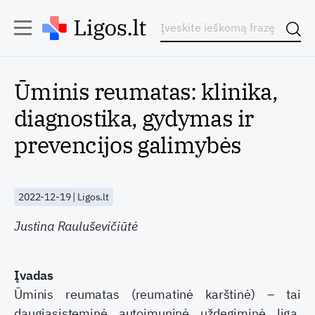
Ūminis reumatas: klinika,
diagnostika, gydymas ir
prevencijos galimybės
2022-12-19 | Ligos.lt
Justina Rauluševičiūtė
Įvadas
Ūminis reumatas (reumatinė karštinė) – tai
daugiasisteminė autoimuninė uždegiminė liga,