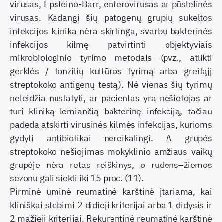
virusas, Epsteino-Barr, enterovirusas ar pūslelinės
virusas. Kadangi šių patogenų grupių sukeltos
infekcijos klinika nėra skirtinga, svarbu bakterinės
infekcijos kilmę patvirtinti objektyviais
mikrobiologinio tyrimo metodais (pvz., atlikti
gerklės / tonzilių kultūros tyrimą arba greitąjį
streptokoko antigenų testą). Nė vienas šių tyrimų
neleidžia nustatyti, ar pacientas yra nešiotojas ar
turi kliniką lemiančią bakterinę infekciją, tačiau
padeda atskirti virusinės kilmės infekcijas, kurioms
gydyti antibiotikai nereikalingi. A grupės
streptokoko nešiojimas mokyklinio amžiaus vaikų
grupėje nėra retas reiškinys, o rudens–žiemos
sezonu gali siekti iki 15 proc. (11).
Pirminė ūminė reumatinė karštinė įtariama, kai
kliniškai stebimi 2 didieji kriterijai arba 1 didysis ir
2 mažieji kriterijai. Rekurentinė reumatinė karštinė