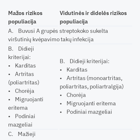
Mažos rizikos
Vidutinės ir didelės rizikos
populiacija
populiacija
A. Buvusi A grupės streptokoko sukelta
viršutinių kvėpavimo takų infekcija
B. Didieji
kriterijai:
B. Didieji kriterijai:
• Karditas
• Karditas
• Artritas
• Artritas (monoartritas,
(poliartritas)
poliartritas, poliartralgija)
• Chorėja
• Chorėja
• Migruojanti
• Migruojanti eritema
eritema
• Podiniai mazgeliai
• Podiniai
mazgeliai
C. Mažieji