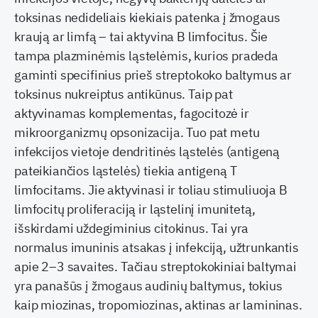
toksinas nedideliais kiekiais patenka į žmogaus
kraują ar limfą – tai aktyvina B limfocitus. Šie
tampa plazminėmis ląstelėmis, kurios pradeda
gaminti specifinius prieš streptokoko baltymus ar
toksinus nukreiptus antikūnus. Taip pat
aktyvinamas komplementas, fagocitozė ir
mikroorganizmų opsonizacija. Tuo pat metu
infekcijos vietoje dendritinės ląstelės (antigeną
pateikiančios ląstelės) tiekia antigeną T
limfocitams. Jie aktyvinasi ir toliau stimuliuoja B
limfocitų proliferaciją ir ląstelinį imunitetą,
išskirdami uždegiminius citokinus. Tai yra
normalus imuninis atsakas į infekciją, užtrunkantis
apie 2–3 savaites. Tačiau streptokokiniai baltymai
yra panašūs į žmogaus audinių baltymus, tokius
kaip miozinas, tropomiozinas, aktinas ar lamininas.