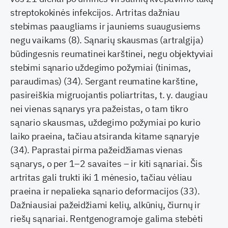
streptokokinės infekcijos. Artritas dažniau
stebimas paaugliams ir jauniems suaugusiems
negu vaikams (8). Sąnarių skausmas (artralgija)
būdingesnis reumatinei karštinei, negu objektyviai
stebimi sąnario uždegimo požymiai (tinimas,
paraudimas) (34). Sergant reumatine karštine,
pasireiškia migruojantis poliartritas, t. y. daugiau
nei vienas sąnarys yra pažeistas, o tam tikro
sąnario skausmas, uždegimo požymiai po kurio
laiko praeina, tačiau atsiranda kitame sąnaryje
(34). Paprastai pirma pažeidžiamas vienas
sąnarys, o per 1–2 savaites – ir kiti sąnariai. Šis
artritas gali trukti iki 1 mėnesio, tačiau vėliau
praeina ir nepalieka sąnario deformacijos (33).
Dažniausiai pažeidžiami kelių, alkūnių, čiurnų ir
riešų sąnariai. Rentgenogramoje galima stebėti