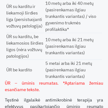
10 metų arba iki 40 metų
ŪR su karditu ir
(pasirenkamas ilgiau
liekamoji širdies
trunkantis variantas) / viso
liga (persistuojanti
gyvenimo trukmės
vožtuvų patologija)
profilaktika*
ŪR su karditu, be
10 metų arba iki 21 metų
liekamosios širdies
(pasirenkamas ilgiau
ligos (nėra vožtuvų
trunkantis variantas)
patologijos)
5 metai arba iki 21 metų
ŪR be kardito
(pasirenkamas ilgiau
trunkantis variantas)
ŪR – ūminis reumatas. *Aptariama žemiau
esančiame tekste.
Tęstinė ilgalaikė antimikrobinė terapija yra
efektyvus pasikartojančio ūminio reumato