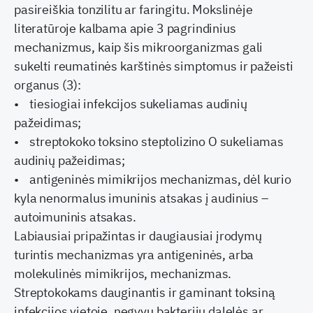
pasireiškia tonzilitu ar faringitu. Mokslinėje
literatūroje kalbama apie 3 pagrindinius
mechanizmus, kaip šis mikroorganizmas gali
sukelti reumatinės karštinės simptomus ir pažeisti
organus (3):
• tiesiogiai infekcijos sukeliamas audinių
pažeidimas;
• streptokoko toksino steptolizino O sukeliamas
audinių pažeidimas;
• antigeninės mimikrijos mechanizmas, dėl kurio
kyla nenormalus imuninis atsakas į audinius –
autoimuninis atsakas.
Labiausiai pripažintas ir daugiausiai įrodymų
turintis mechanizmas yra antigeninės, arba
molekulinės mimikrijos, mechanizmas.
Streptokokams dauginantis ir gaminant toksiną
infekcijos vietoje, negyvų bakterijų dalelės ar