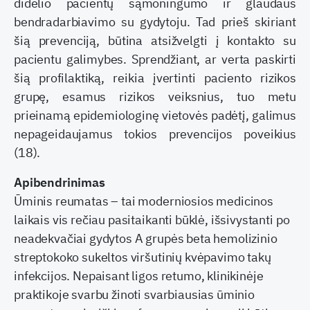
didelio pacientų sąmoningumo ir glaudaus
bendradarbiavimo su gydytoju. Tad prieš skiriant
šią prevenciją, būtina atsižvelgti į kontakto su
pacientu galimybes. Sprendžiant, ar verta paskirti
šią profilaktiką, reikia įvertinti paciento rizikos
grupę, esamus rizikos veiksnius, tuo metu
prieinamą epidemiologinę vietovės padėtį, galimus
nepageidaujamus tokios prevencijos poveikius
(18).
Apibendrinimas
Ūminis reumatas – tai moderniosios medicinos
laikais vis rečiau pasitaikanti būklė, išsivystanti po
neadekvačiai gydytos A grupės beta hemolizinio
streptokoko sukeltos viršutinių kvėpavimo takų
infekcijos. Nepaisant ligos retumo, klinikinėje
praktikoje svarbu žinoti svarbiausias ūminio