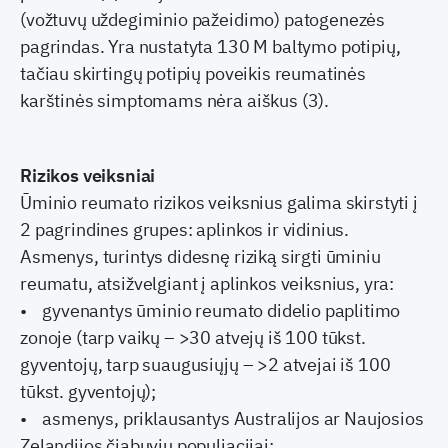
(vožtuvų uždegiminio pažeidimo) patogenezės
pagrindas. Yra nustatyta 130 M baltymo potipių,
tačiau skirtingų potipių poveikis reumatinės
karštinės simptomams nėra aiškus (3).
Rizikos veiksniai
Ūminio reumato rizikos veiksnius galima skirstyti į
2 pagrindines grupes: aplinkos ir vidinius.
Asmenys, turintys didesnę riziką sirgti ūminiu
reumatu, atsižvelgiant į aplinkos veiksnius, yra:
• gyvenantys ūminio reumato didelio paplitimo
zonoje (tarp vaikų – >30 atvejų iš 100 tūkst.
gyventojų, tarp suaugusiųjų – >2 atvejai iš 100
tūkst. gyventojų);
• asmenys, priklausantys Australijos ar Naujosios
Zelandijos čiabuvių populiacijai;