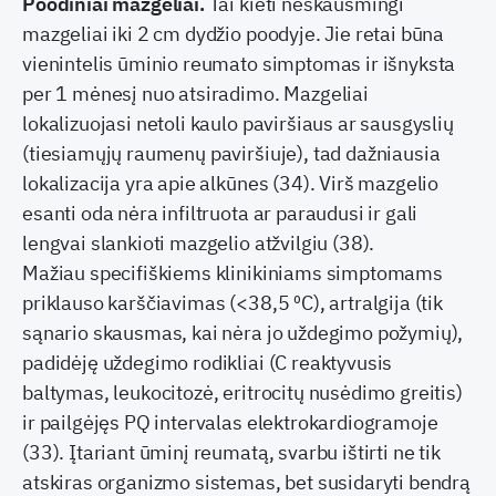
Poodiniai mazgeliai.
Tai kieti neskausmingi
mazgeliai iki 2 cm dydžio poodyje. Jie retai būna
vienintelis ūminio reumato simptomas ir išnyksta
per 1 mėnesį nuo atsiradimo. Mazgeliai
lokalizuojasi netoli kaulo paviršiaus ar sausgyslių
(tiesiamųjų raumenų paviršiuje), tad dažniausia
lokalizacija yra apie alkūnes (34). Virš mazgelio
esanti oda nėra infiltruota ar paraudusi ir gali
lengvai slankioti mazgelio atžvilgiu (38).
Mažiau specifiškiems klinikiniams simptomams
priklauso karščiavimas (<38,5 ⁰C), artralgija (tik
sąnario skausmas, kai nėra jo uždegimo požymių),
padidėję uždegimo rodikliai (C reaktyvusis
baltymas, leukocitozė, eritrocitų nusėdimo greitis)
ir pailgėjęs PQ intervalas elektrokardiogramoje
(33). Įtariant ūminį reumatą, svarbu ištirti ne tik
atskiras organizmo sistemas, bet susidaryti bendrą