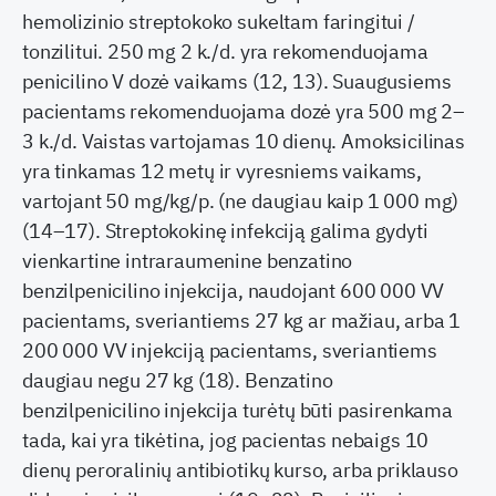
hemolizinio streptokoko sukeltam faringitui /
tonzilitui. 250 mg 2 k./d. yra rekomenduojama
penicilino V dozė vaikams (12, 13). Suaugusiems
pacientams rekomenduojama dozė yra 500 mg 2–
3 k./d. Vaistas vartojamas 10 dienų. Amoksicilinas
yra tinkamas 12 metų ir vyresniems vaikams,
vartojant 50 mg/kg/p. (ne daugiau kaip 1 000 mg)
(14–17). Streptokokinę infekciją galima gydyti
vienkartine intraraumenine benzatino
benzilpenicilino injekcija, naudojant 600 000 VV
pacientams, sveriantiems 27 kg ar mažiau, arba 1
200 000 VV injekciją pacientams, sveriantiems
daugiau negu 27 kg (18). Benzatino
benzilpenicilino injekcija turėtų būti pasirenkama
tada, kai yra tikėtina, jog pacientas nebaigs 10
dienų peroralinių antibiotikų kurso, arba priklauso