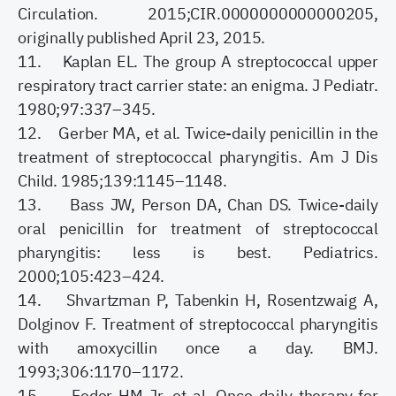
Circulation. 2015;CIR.0000000000000205,
originally published April 23, 2015.
11. Kaplan EL. The group A streptococcal upper
respiratory tract carrier state: an enigma. J Pediatr.
1980;97:337–345.
12. Gerber MA, et al. Twice-daily penicillin in the
treatment of streptococcal pharyngitis. Am J Dis
Child. 1985;139:1145–1148.
13. Bass JW, Person DA, Chan DS. Twice-daily
oral penicillin for treatment of streptococcal
pharyngitis: less is best. Pediatrics.
2000;105:423–424.
14. Shvartzman P, Tabenkin H, Rosentzwaig A,
Dolginov F. Treatment of streptococcal pharyngitis
with amoxycillin once a day. BMJ.
1993;306:1170–1172.
15. Feder HM Jr, et al. Once-daily therapy for