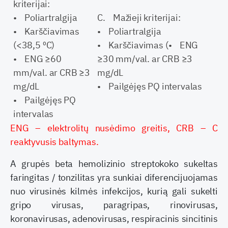
kriterijai:
• Poliartralgija
C. Mažieji kriterijai:
• Karščiavimas
• Poliartralgija
(<38,5 ⁰C)
• Karščiavimas (• ENG
• ENG ≥60
≥30 mm/val. ar CRB ≥3
mm/val. ar CRB ≥3
mg/dL
mg/dL
• Pailgėjęs PQ intervalas
• Pailgėjęs PQ
intervalas
ENG – elektrolitų nusėdimo greitis, CRB – C
reaktyvusis baltymas.
A grupės beta hemolizinio streptokoko sukeltas
faringitas / tonzilitas yra sunkiai diferencijuojamas
nuo virusinės kilmės infekcijos, kurią gali sukelti
gripo virusas, paragripas, rinovirusas,
koronavirusas, adenovirusas, respiracinis sincitinis