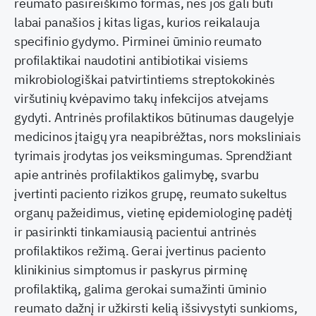
reumato pasireiškimo formas, nes jos gali būti
labai panašios į kitas ligas, kurios reikalauja
specifinio gydymo. Pirminei ūminio reumato
profilaktikai naudotini antibiotikai visiems
mikrobiologiškai patvirtintiems streptokokinės
viršutinių kvėpavimo takų infekcijos atvejams
gydyti. Antrinės profilaktikos būtinumas daugelyje
medicinos įtaigų yra neapibrėžtas, nors moksliniais
tyrimais įrodytas jos veiksmingumas. Sprendžiant
apie antrinės profilaktikos galimybę, svarbu
įvertinti paciento rizikos grupę, reumato sukeltus
organų pažeidimus, vietinę epidemiologinę padėtį
ir pasirinkti tinkamiausią pacientui antrinės
profilaktikos režimą. Gerai įvertinus paciento
klinikinius simptomus ir paskyrus pirminę
profilaktiką, galima gerokai sumažinti ūminio
reumato dažnį ir užkirsti kelią išsivystyti sunkioms,