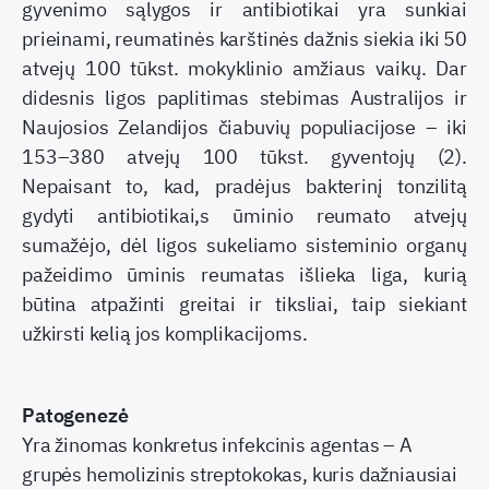
gyvenimo sąlygos ir antibiotikai yra sunkiai
prieinami, reumatinės karštinės dažnis siekia iki 50
atvejų 100 tūkst. mokyklinio amžiaus vaikų. Dar
didesnis ligos paplitimas stebimas Australijos ir
Naujosios Zelandijos čiabuvių populiacijose – iki
153–380 atvejų 100 tūkst. gyventojų (2).
Nepaisant to, kad, pradėjus bakterinį tonzilitą
gydyti antibiotikai,s ūminio reumato atvejų
sumažėjo, dėl ligos sukeliamo sisteminio organų
pažeidimo ūminis reumatas išlieka liga, kurią
būtina atpažinti greitai ir tiksliai, taip siekiant
užkirsti kelią jos komplikacijoms.
Patogenezė
Yra žinomas konkretus infekcinis agentas – A
grupės hemolizinis streptokokas, kuris dažniausiai