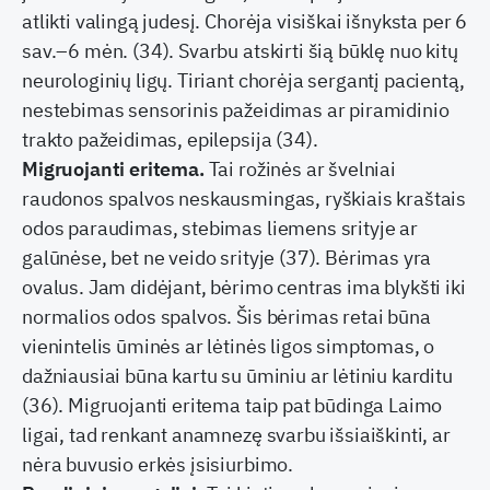
atlikti valingą judesį. Chorėja visiškai išnyksta per 6
sav.–6 mėn. (34). Svarbu atskirti šią būklę nuo kitų
neurologinių ligų. Tiriant chorėja sergantį pacientą,
nestebimas sensorinis pažeidimas ar piramidinio
trakto pažeidimas, epilepsija (34).
Migruojanti eritema.
Tai rožinės ar švelniai
raudonos spalvos neskausmingas, ryškiais kraštais
odos paraudimas, stebimas liemens srityje ar
galūnėse, bet ne veido srityje (37). Bėrimas yra
ovalus. Jam didėjant, bėrimo centras ima blykšti iki
normalios odos spalvos. Šis bėrimas retai būna
vienintelis ūminės ar lėtinės ligos simptomas, o
dažniausiai būna kartu su ūminiu ar lėtiniu karditu
(36). Migruojanti eritema taip pat būdinga Laimo
ligai, tad renkant anamnezę svarbu išsiaiškinti, ar
nėra buvusio erkės įsisiurbimo.