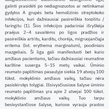
galinti prasidėti po nediagnozuotos ar netinkamai
gydytos A grupės beta hemolizinio streptokoko
infekcijos, kuri dažniausiai pasireiškia tonzilitu /
faringitu (1). Šios infekcijos padariniai išryškėja
praėjus 2–4 savaitėms po ligos pradžios ir
pasireiškia artritu, karditu, chorėja, migruojančiąja
eritema (lot. erythema marginatum), poodiniais
mazgeliais. Ši liga gali manifestuoti bet kurio
amžiaus pacientams, tačiau dažniausiai reumatine
karštine suserga 5–15 metų vaikai. Ūminio
reumato paplitimas pasaulyje siekia 19 atvejų 100
tūkst. mokyklinio amžiaus vaikų, tačiau nėra
pasiskirstęs tolygiai. Išsivysčiusiose šalyse ūminio
reumato paplitimas yra apie 2 atvejai 100 tūkst.
mokyklinio amžiaus vaikų. Tuo tarpu
besivystančiose šalyse, kuriose vyrauja prastos