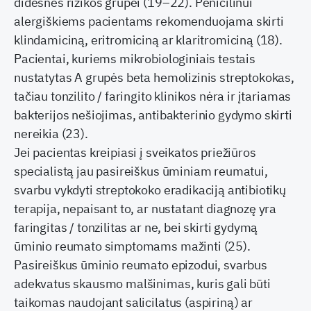
didesnės rizikos grupei (19–22). Penicilinui
alergiškiems pacientams rekomenduojama skirti
klindamiciną, eritromiciną ar klaritromiciną (18).
Pacientai, kuriems mikrobiologiniais testais
nustatytas A grupės beta hemolizinis streptokokas,
tačiau tonzilito / faringito klinikos nėra ir įtariamas
bakterijos nešiojimas, antibakterinio gydymo skirti
nereikia (23).
Jei pacientas kreipiasi į sveikatos priežiūros
specialistą jau pasireiškus ūminiam reumatui,
svarbu vykdyti streptokoko eradikaciją antibiotikų
terapija, nepaisant to, ar nustatant diagnozę yra
faringitas / tonzilitas ar ne, bei skirti gydymą
ūminio reumato simptomams mažinti (25).
Pasireiškus ūminio reumato epizodui, svarbus
adekvatus skausmo malšinimas, kuris gali būti
taikomas naudojant salicilatus (aspiriną) ar