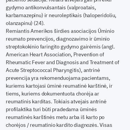
gydymo antikonvulsantais (valproatais,
karbamazepinu) ir neuroleptikais (haloperidoliu,
olanzapinu) (24).
Remiantis Amerikos širdies asociacijos Ūminio
reumato prevencijos, diagnozavimo ir ūminio
streptokokinio faringito gydymo gairėmis (angl.
American Heart Association, Prevention of
Rheumatic Fever and Diagnosis and Treatment of
Acute Streptococcal Pharyngitis), antrinė
prevencija yra rekomenduojama pacientams,
kuriems kartojasi ūminė reumatinė karštinė, ir
tiems, kuriems dokumentuota chorėja ar
reumatinis karditas. Tokiais atvejais antrinė
profilaktika turi būti pradedama ūminės
reumatinės karštinės metu arba iš karto po
chorėjos / reumatinio kardito diagnozės. Visas