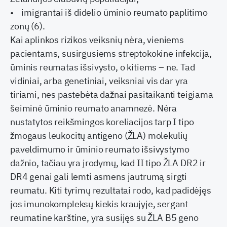
• imigrantai iš didelio ūminio reumato paplitimo
zonų (6).
Kai aplinkos rizikos veiksnių nėra, vieniems
pacientams, susirgusiems streptokokine infekcija,
ūminis reumatas išsivysto, o kitiems – ne. Tad
vidiniai, arba genetiniai, veiksniai vis dar yra
tiriami, nes pastebėta dažnai pasitaikanti teigiama
šeiminė ūminio reumato anamnezė. Nėra
nustatytos reikšmingos koreliacijos tarp I tipo
žmogaus leukocitų antigeno (ŽLA) molekulių
paveldimumo ir ūminio reumato išsivystymo
dažnio, tačiau yra įrodymų, kad II tipo ŽLA DR2 ir
DR4 genai gali lemti asmens jautrumą sirgti
reumatu. Kiti tyrimų rezultatai rodo, kad padidėjęs
jos imunokompleksų kiekis kraujyje, sergant
reumatine karštine, yra susijęs su ŽLA B5 geno