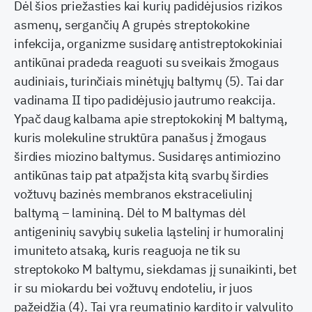
Dėl šios priežasties kai kurių padidėjusios rizikos
asmenų, sergančių A grupės streptokokine
infekcija, organizme susidarę antistreptokokiniai
antikūnai pradeda reaguoti su sveikais žmogaus
audiniais, turinčiais minėtųjų baltymų (5). Tai dar
vadinama II tipo padidėjusio jautrumo reakcija.
Ypač daug kalbama apie streptokokinį M baltymą,
kuris molekuline struktūra panašus į žmogaus
širdies miozino baltymus. Susidaręs antimiozino
antikūnas taip pat atpažįsta kitą svarbų širdies
vožtuvų bazinės membranos ekstraceliulinį
baltymą – lamininą. Dėl to M baltymas dėl
antigeninių savybių sukelia ląstelinį ir humoralinį
imuniteto atsaką, kuris reaguoja ne tik su
streptokoko M baltymu, siekdamas jį sunaikinti, bet
ir su miokardu bei vožtuvų endoteliu, ir juos
pažeidžia (4). Tai yra reumatinio kardito ir valvulito