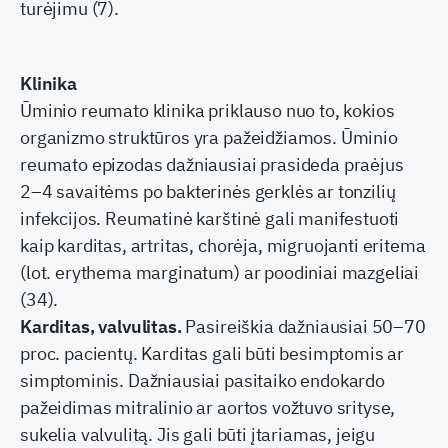
turėjimu (7).
Klinika
Ūminio reumato klinika priklauso nuo to, kokios
organizmo struktūros yra pažeidžiamos. Ūminio
reumato epizodas dažniausiai prasideda praėjus
2–4 savaitėms po bakterinės gerklės ar tonzilių
infekcijos. Reumatinė karštinė gali manifestuoti
kaip karditas, artritas, chorėja, migruojanti eritema
(lot. erythema marginatum) ar poodiniai mazgeliai
(34).
Karditas, valvulitas.
Pasireiškia dažniausiai 50–70
proc. pacientų. Karditas gali būti besimptomis ar
simptominis. Dažniausiai pasitaiko endokardo
pažeidimas mitralinio ar aortos vožtuvo srityse,
sukelia valvulitą. Jis gali būti įtariamas, jeigu