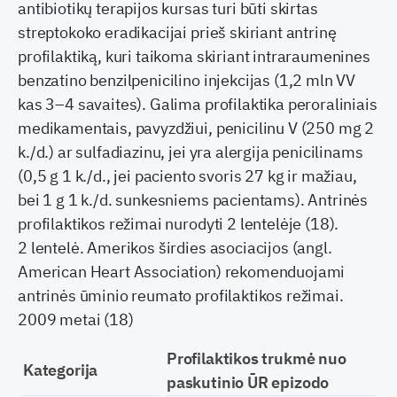
antibiotikų terapijos kursas turi būti skirtas
streptokoko eradikacijai prieš skiriant antrinę
profilaktiką, kuri taikoma skiriant intraraumenines
benzatino benzilpenicilino injekcijas (1,2 mln VV
kas 3–4 savaites). Galima profilaktika peroraliniais
medikamentais, pavyzdžiui, penicilinu V (250 mg 2
k./d.) ar sulfadiazinu, jei yra alergija penicilinams
(0,5 g 1 k./d., jei paciento svoris 27 kg ir mažiau,
bei 1 g 1 k./d. sunkesniems pacientams). Antrinės
profilaktikos režimai nurodyti 2 lentelėje (18).
2 lentelė. Amerikos širdies asociacijos (angl.
American Heart Association) rekomenduojami
antrinės ūminio reumato profilaktikos režimai.
2009 metai (18)
Profilaktikos trukmė nuo
Kategorija
paskutinio ŪR epizodo