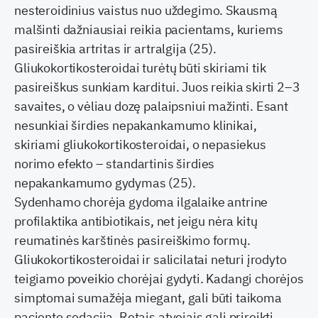
nesteroidinius vaistus nuo uždegimo. Skausmą
malšinti dažniausiai reikia pacientams, kuriems
pasireiškia artritas ir artralgija (25).
Gliukokortikosteroidai turėtų būti skiriami tik
pasireiškus sunkiam karditui. Juos reikia skirti 2–3
savaites, o vėliau dozę palaipsniui mažinti. Esant
nesunkiai širdies nepakankamumo klinikai,
skiriami gliukokortikosteroidai, o nepasiekus
norimo efekto – standartinis širdies
nepakankamumo gydymas (25).
Sydenhamo chorėja gydoma ilgalaike antrine
profilaktika antibiotikais, net jeigu nėra kitų
reumatinės karštinės pasireiškimo formų.
Gliukokortikosteroidai ir salicilatai neturi įrodyto
teigiamo poveikio chorėjai gydyti. Kadangi chorėjos
simptomai sumažėja miegant, gali būti taikoma
paciento sedacija. Retais atvejais gali prireikti