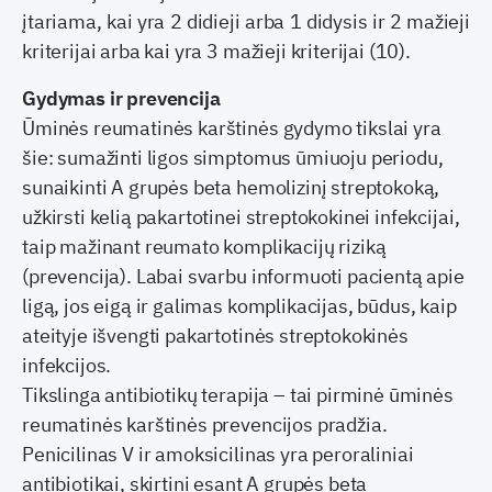
įtariama, kai yra 2 didieji arba 1 didysis ir 2 mažieji
kriterijai arba kai yra 3 mažieji kriterijai (10).
Gydymas ir prevencija
Ūminės reumatinės karštinės gydymo tikslai yra
šie: sumažinti ligos simptomus ūmiuoju periodu,
sunaikinti A grupės beta hemolizinį streptokoką,
užkirsti kelią pakartotinei streptokokinei infekcijai,
taip mažinant reumato komplikacijų riziką
(prevencija). Labai svarbu informuoti pacientą apie
ligą, jos eigą ir galimas komplikacijas, būdus, kaip
ateityje išvengti pakartotinės streptokokinės
infekcijos.
Tikslinga antibiotikų terapija – tai pirminė ūminės
reumatinės karštinės prevencijos pradžia.
Penicilinas V ir amoksicilinas yra peroraliniai
antibiotikai, skirtini esant A grupės beta