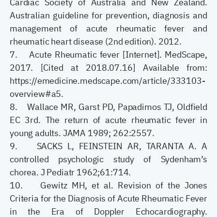
Cardiac Society of Australia and New Zealand.
Australian guideline for prevention, diagnosis and
management of acute rheumatic fever and
rheumatic heart disease (2nd edition). 2012.
7. Acute Rheumatic fever [Internet]. MedScape,
2017. [Cited at 2018.07.16] Available from:
https://emedicine.medscape.com/article/333103-
overview#a5.
8. Wallace MR, Garst PD, Papadimos TJ, Oldfield
EC 3rd. The return of acute rheumatic fever in
young adults. JAMA 1989; 262:2557.
9. SACKS L, FEINSTEIN AR, TARANTA A. A
controlled psychologic study of Sydenham’s
chorea. J Pediatr 1962;61:714.
10. Gewitz MH, et al. Revision of the Jones
Criteria for the Diagnosis of Acute Rheumatic Fever
in the Era of Doppler Echocardiography.