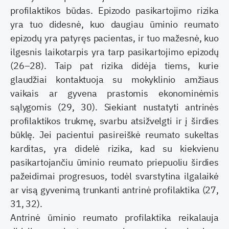
profilaktikos būdas. Epizodo pasikartojimo rizika
yra tuo didesnė, kuo daugiau ūminio reumato
epizodų yra patyręs pacientas, ir tuo mažesnė, kuo
ilgesnis laikotarpis yra tarp pasikartojimo epizodų
(26–28). Taip pat rizika didėja tiems, kurie
glaudžiai kontaktuoja su mokyklinio amžiaus
vaikais ar gyvena prastomis ekonominėmis
sąlygomis (29, 30). Siekiant nustatyti antrinės
profilaktikos trukmę, svarbu atsižvelgti ir į širdies
būklę. Jei pacientui pasireiškė reumato sukeltas
karditas, yra didelė rizika, kad su kiekvienu
pasikartojančiu ūminio reumato priepuoliu širdies
pažeidimai progresuos, todėl svarstytina ilgalaikė
ar visą gyvenimą trunkanti antrinė profilaktika (27,
31, 32).
Antrinė ūminio reumato profilaktika reikalauja