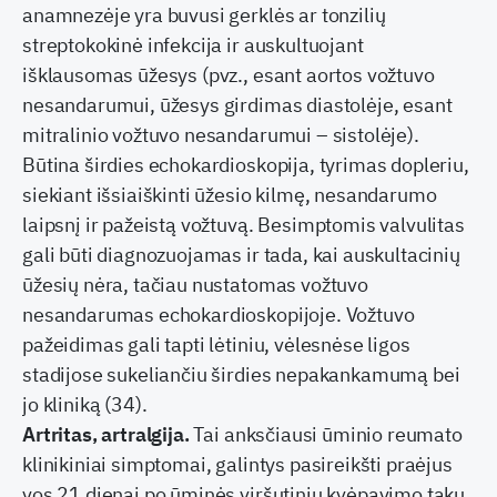
anamnezėje yra buvusi gerklės ar tonzilių
streptokokinė infekcija ir auskultuojant
išklausomas ūžesys (pvz., esant aortos vožtuvo
nesandarumui, ūžesys girdimas diastolėje, esant
mitralinio vožtuvo nesandarumui – sistolėje).
Būtina širdies echokardioskopija, tyrimas dopleriu,
siekiant išsiaiškinti ūžesio kilmę, nesandarumo
laipsnį ir pažeistą vožtuvą. Besimptomis valvulitas
gali būti diagnozuojamas ir tada, kai auskultacinių
ūžesių nėra, tačiau nustatomas vožtuvo
nesandarumas echokardioskopijoje. Vožtuvo
pažeidimas gali tapti lėtiniu, vėlesnėse ligos
stadijose sukeliančiu širdies nepakankamumą bei
jo kliniką (34).
Artritas, artralgija.
Tai anksčiausi ūminio reumato
klinikiniai simptomai, galintys pasireikšti praėjus
vos 21 dienai po ūminės viršutinių kvėpavimo takų