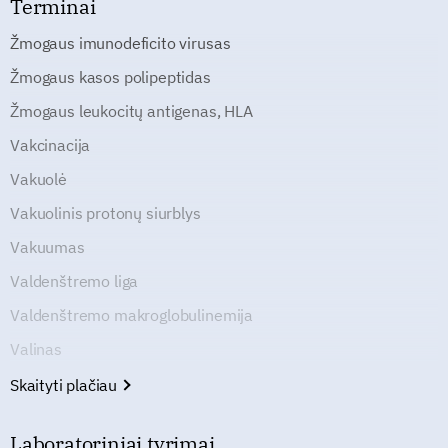
Terminai
Žmogaus imunodeficito virusas
Žmogaus kasos polipeptidas
Žmogaus leukocitų antigenas, HLA
Vakcinacija
Vakuolė
Vakuolinis protonų siurblys
Vakuumas
Valdenštremo liga
Valdenštremo makroglobulinemija
Valinas
Skaityti plačiau
Laboratoriniai tyrimai