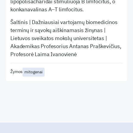
lipopolisacharidai stimuliuoja B limfocitus, o
konkanavalinas A–T limfocitus.
Šaltinis | Dažniausiai vartojamų biomedicinos
terminų ir sąvokų aiškinamasis žinynas |
Lietuvos sveikatos mokslų universitetas |
Akademikas Profesorius Antanas Praškevičius,
Profesorė Laima Ivanovienė
Žymos
mitogenai