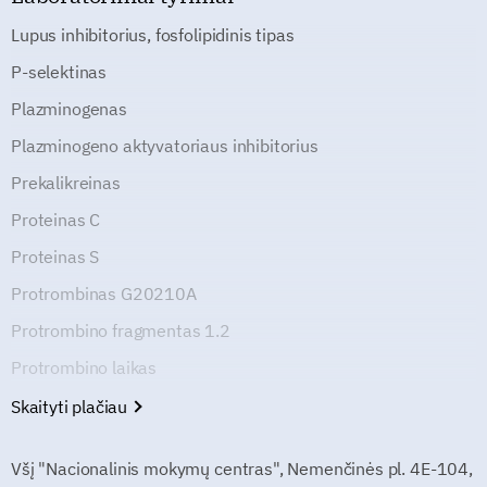
Lupus inhibitorius, fosfolipidinis tipas
P-selektinas
Plazminogenas
Plazminogeno aktyvatoriaus inhibitorius
Prekalikreinas
Proteinas C
Proteinas S
Protrombinas G20210A
Protrombino fragmentas 1.2
Protrombino laikas
Skaityti plačiau
Všį "Nacionalinis mokymų centras", Nemenčinės pl. 4E-104,