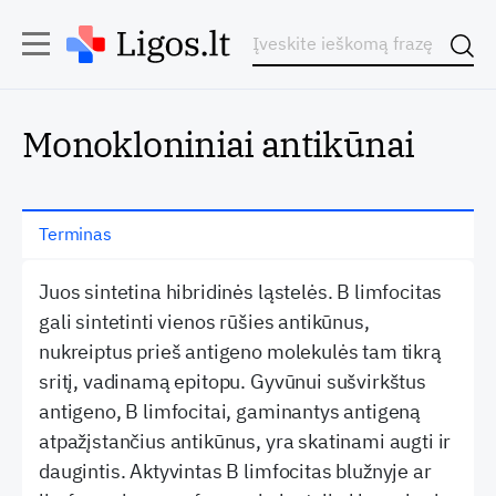
Monokloniniai antikūnai
Terminas
Juos sintetina hibridinės ląstelės. B limfocitas
gali sintetinti vienos rūšies antikūnus,
nukreiptus prieš antigeno molekulės tam tikrą
sritį, vadinamą epitopu. Gyvūnui sušvirkštus
antigeno, B limfocitai, gaminantys antigeną
atpažįstančius antikūnus, yra skatinami augti ir
daugintis. Aktyvintas B limfocitas blužnyje ar