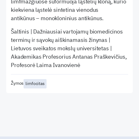
limfmazgiuose suformuoja ląstelių kloną, kurio
kiekviena ląstelė sintetina vienodus
antikūnus – monokloninius antikūnus.
Šaltinis | Dažniausiai vartojamų biomedicinos
terminų ir sąvokų aiškinamasis žinynas |
Lietuvos sveikatos mokslų universitetas |
Akademikas Profesorius Antanas Praškevičius,
Profesorė Laima Ivanovienė
Žymos
limfocitas