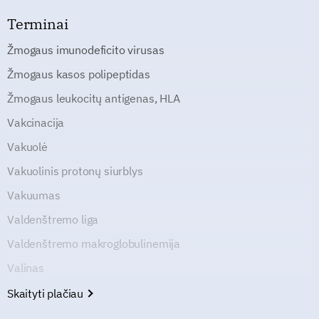
Terminai
Žmogaus imunodeficito virusas
Žmogaus kasos polipeptidas
Žmogaus leukocitų antigenas, HLA
Vakcinacija
Vakuolė
Vakuolinis protonų siurblys
Vakuumas
Valdenštremo liga
Valdenštremo makroglobulinemija
Valinas
Skaityti plačiau