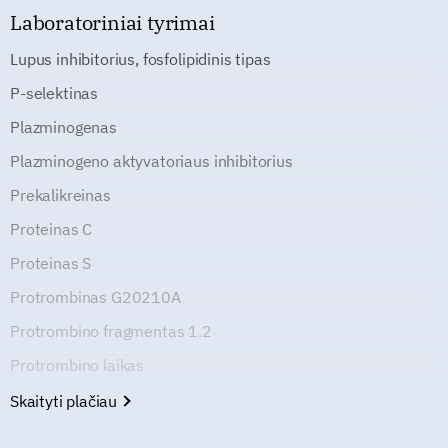
Laboratoriniai tyrimai
Lupus inhibitorius, fosfolipidinis tipas
P-selektinas
Plazminogenas
Plazminogeno aktyvatoriaus inhibitorius
Prekalikreinas
Proteinas C
Proteinas S
Protrombinas G20210A
Protrombino fragmentas 1.2
Protrombino laikas
Skaityti plačiau