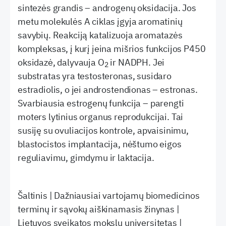
sintezės grandis – androgenų oksidacija. Jos
metu molekulės A ciklas įgyja aromatinių
savybių. Reakciją katalizuoja aromatazės
kompleksas, į kurį įeina mišrios funkcijos P450
oksidazė, dalyvauja O
ir NADPH. Jei
2
substratas yra testosteronas, susidaro
estradiolis, o jei androstendionas – estronas.
Svarbiausia estrogenų funkcija – parengti
moters lytinius organus reprodukcijai. Tai
susiję su ovuliacijos kontrole, apvaisinimu,
blastocistos implantacija, nėštumo eigos
reguliavimu, gimdymu ir laktacija.
Šaltinis | Dažniausiai vartojamų biomedicinos
terminų ir sąvokų aiškinamasis žinynas |
Lietuvos sveikatos mokslų universitetas |