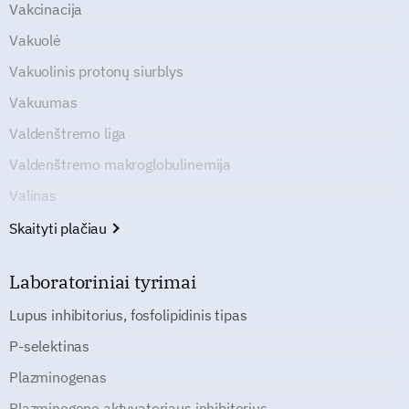
Vakcinacija
Vakuolė
Vakuolinis protonų siurblys
Vakuumas
Valdenštremo liga
Valdenštremo makroglobulinemija
Valinas
Skaityti plačiau
Laboratoriniai tyrimai
Lupus inhibitorius, fosfolipidinis tipas
P-selektinas
Plazminogenas
Plazminogeno aktyvatoriaus inhibitorius