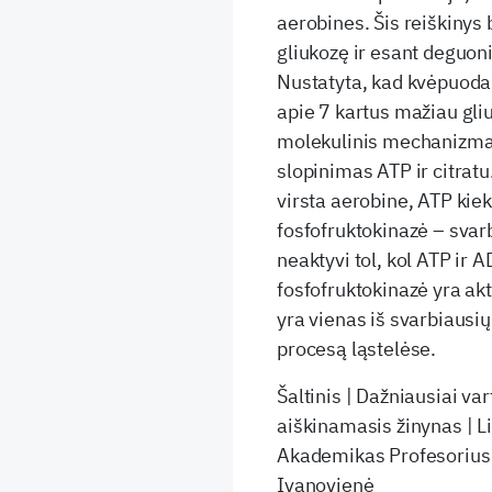
aerobines. Šis reiškinys
gliukozę ir esant deguoni
Nustatyta, kad kvėpuod
apie 7 kartus mažiau gli
molekulinis mechanizmas 
slopinimas ATP ir citrat
virsta aerobine, ATP kiek
fosfofruktokinazė – svarb
neaktyvi tol, kol ATP ir 
fosfofruktokinazė yra ak
yra vienas iš svarbiausi
procesą ląstelėse.
Šaltinis | Dažniausiai v
aiškinamasis žinynas | L
Akademikas Profesorius 
Ivanovienė