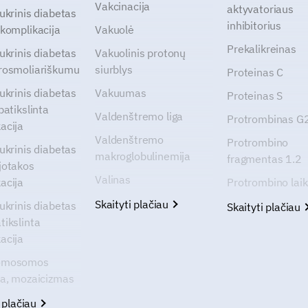
Vakcinacija
aktyvatoriaus
cukrinis diabetas
inhibitorius
 komplikacija
Vakuolė
Prekalikreinas
cukrinis diabetas
Vakuolinis protonų
rosmoliariškumu
siurblys
Proteinas C
cukrinis diabetas
Vakuumas
Proteinas S
patikslinta
Valdenštremo liga
Protrombinas 
acija
Valdenštremo
Protrombino
cukrinis diabetas
makroglobulinemija
fragmentas 1.2
jotakos
Valinas
acija
Protrombino lai
Skaityti plačiau
cukrinis diabetas
Skaityti plačiau
tikslinta
acija
omosomos
ja, mozaicizmas
i plačiau