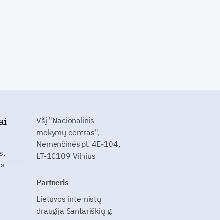
ai
Všį "Nacionalinis
mokymų centras",
Nemenčinės pl. 4E-104,
s,
LT-10109 Vilnius
as
Partneris
Lietuvos internistų
draugija Santariškių g.