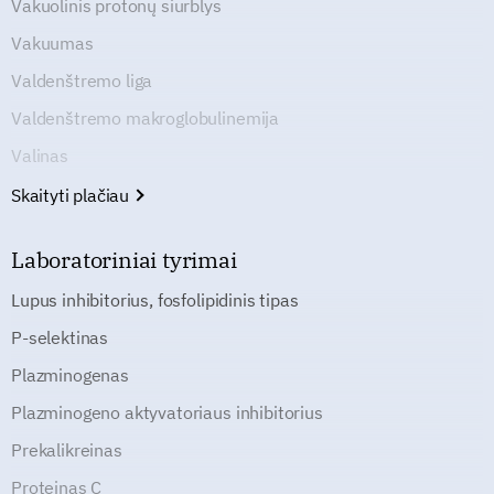
Vakuolinis protonų siurblys
Vakuumas
Valdenštremo liga
Valdenštremo makroglobulinemija
Valinas
Skaityti plačiau
Laboratoriniai tyrimai
Lupus inhibitorius, fosfolipidinis tipas
P-selektinas
Plazminogenas
Plazminogeno aktyvatoriaus inhibitorius
Prekalikreinas
Proteinas C