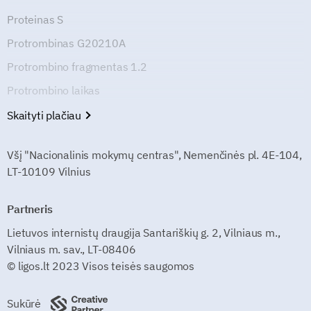
Proteinas S
Protrombinas G20210A
Protrombino fragmentas 1.2
Protrombino laikas
Skaityti plačiau
Všį "Nacionalinis mokymų centras", Nemenčinės pl. 4E-104,
LT-10109 Vilnius
Partneris
Lietuvos internistų draugija Santariškių g. 2, Vilniaus m.,
Vilniaus m. sav., LT-08406
© ligos.lt 2023 Visos teisės saugomos
Sukūrė