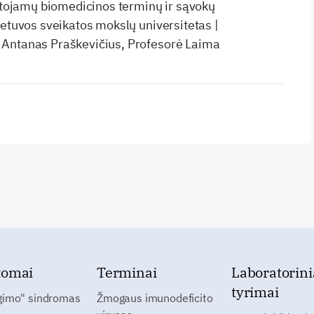
artojamų biomedicinos terminų ir sąvokų
ietuvos sveikatos mokslų universitetas |
Antanas Praškevičius, Profesorė Laima
tomai
Terminai
Laboratorini
tyrimai
gimo" sindromas
Žmogaus imunodeficito