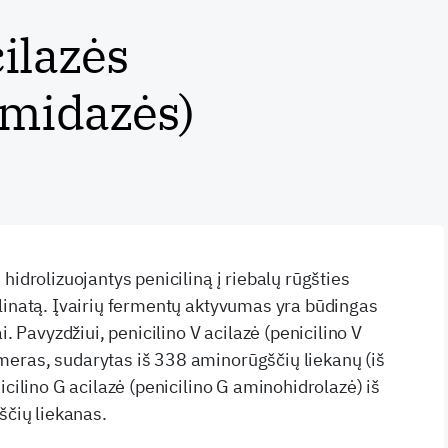
ilazės
amidazės)
hidrolizuojantys peniciliną į riebalų rūgšties
linatą. Įvairių fermentų aktyvumas yra būdingas
i. Pavyzdžiui, penicilino V acilazė (penicilino V
eras, sudarytas iš 338 aminorūgščių liekanų (iš
nicilino G acilazė (penicilino G aminohidrolazė) iš
čių liekanas.