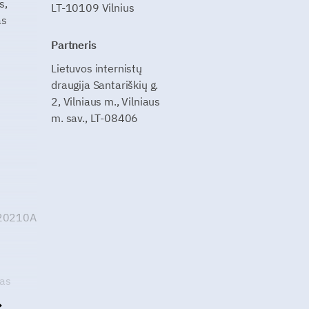
s,
LT-10109 Vilnius
as
Partneris
Lietuvos internistų
draugija Santariškių g.
2, Vilniaus m., Vilniaus
m. sav., LT-08406
G20210A
kas