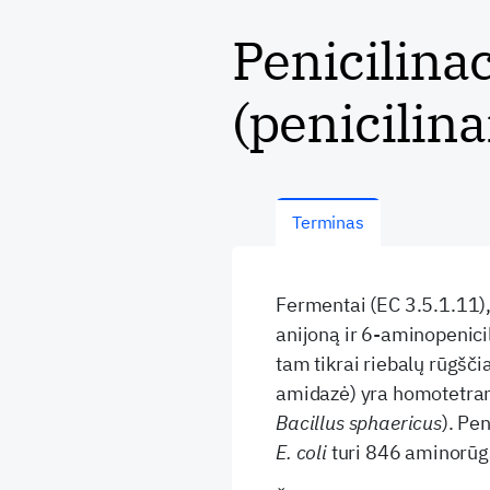
Penicilinac
(penicilin
Terminas
Fermentai (EC 3.5.1.11), 
anijoną ir 6-aminopenici
tam tikrai riebalų rūgščia
amidazė) yra homotetram
Bacillus sphaericus
). Pe
E. coli
turi 846 aminorūgš