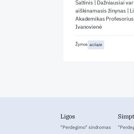
Šaltinis | Dažniausiai v
aiškinamasis žinynas | L
Akademikas Profesorius 
Ivanovienė
Žymos
acilazė
Ligos
Simp
"Perdegimo" sindromas
"Perde