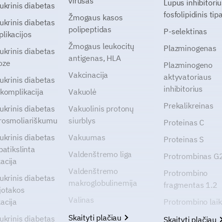
virusas
Lupus inhibitoriu
cukrinis diabetas
fosfolipidinis tip
Žmogaus kasos
cukrinis diabetas
polipeptidas
P-selektinas
likacijos
Žmogaus leukocitų
Plazminogenas
cukrinis diabetas
antigenas, HLA
oze
Plazminogeno
Vakcinacija
aktyvatoriaus
cukrinis diabetas
inhibitorius
 komplikacija
Vakuolė
Prekalikreinas
cukrinis diabetas
Vakuolinis protonų
rosmoliariškumu
siurblys
Proteinas C
cukrinis diabetas
Vakuumas
Proteinas S
patikslinta
Valdenštremo liga
Protrombinas 
acija
Valdenštremo
Protrombino
cukrinis diabetas
makroglobulinemija
fragmentas 1.2
jotakos
Valinas
acija
Protrombino lai
Skaityti plačiau
cukrinis diabetas
Skaityti plačiau