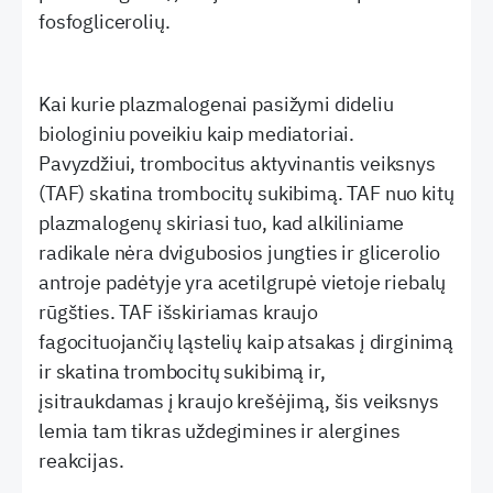
fosfoglicerolių.
Kai kurie plazmalogenai pasižymi dideliu
biologiniu poveikiu kaip mediatoriai.
Pavyzdžiui, trombocitus aktyvinantis veiksnys
(TAF) skatina trombocitų sukibimą. TAF nuo kitų
plazmalogenų skiriasi tuo, kad alkiliniame
radikale nėra dvigubosios jungties ir glicerolio
antroje padėtyje yra acetilgrupė vietoje riebalų
rūgšties. TAF išskiriamas kraujo
fagocituojančių ląstelių kaip atsakas į dirginimą
ir skatina trombocitų sukibimą ir,
įsitraukdamas į kraujo krešėjimą, šis veiksnys
lemia tam tikras uždegimines ir alergines
reakcijas.