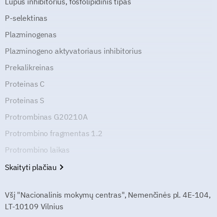
Lupus inhibitorius, fosfolipidinis tipas
P-selektinas
Plazminogenas
Plazminogeno aktyvatoriaus inhibitorius
Prekalikreinas
Proteinas C
Proteinas S
Protrombinas G20210A
Protrombino fragmentas 1.2
Protrombino laikas
Skaityti plačiau
Všį "Nacionalinis mokymų centras", Nemenčinės pl. 4E-104,
LT-10109 Vilnius