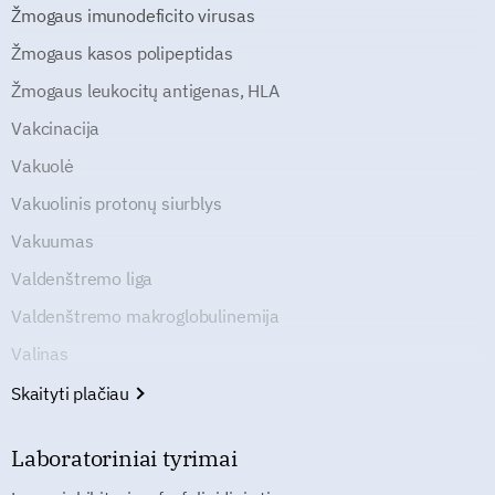
Žmogaus imunodeficito virusas
Žmogaus kasos polipeptidas
Žmogaus leukocitų antigenas, HLA
Vakcinacija
Vakuolė
Vakuolinis protonų siurblys
Vakuumas
Valdenštremo liga
Valdenštremo makroglobulinemija
Valinas
Skaityti plačiau
Laboratoriniai tyrimai