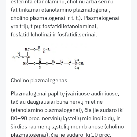
esterinta etanolaminu, cholinu arba serinu
(atitinkamai etanolamino plazmalogenai,
cholino plazmalogenai ir t. t.). Plazmalogenai
yra trijų tipų: fosfatidiletanolaminai,
fosfatidilcholinai ir fosfatidilserinai.
Cholino plazmalogenas
Plazmalogenai paplitę įvairiuose audiniuose,
tačiau daugiausiai būna nervų mieline
(etanolamino plazmalogenai), čia jie sudaro iki
80–90 proc. nervinių ląstelių mielinolipidų, ir
širdies raumenų ląstelių membranose (cholino
plazmalogenai), čia jie sudaro iki 10 proc.