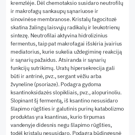
kremzlėje. Dėl chemotaksio susidaro neutrofilų
ir makrofagų sankaupų sąnariuose ir
sinovinėse membranose. Kristalų fagocitozė
skatina žalingų laisvųjų radikalų ir leukotrienų
sintezę. Neutrofilai aktyvina hidrolizinius
fermentus, taip pat makrofagai išskiria įvairius
mediatorius, kurie sukelia uždegiminę reakciją
ir sąnarių pažaidus. Atsiranda ir sąnarių
funkcijų sutrikimų. Uratų hipersekrecija gali
būti ir antrinė, pvz., sergant vėžiu arba
žvyneline (psoriaze). Podagra gydoma
ksantinoksidazės slopikliais, pvz., alopurinoliu.
Slopinant šį fermentą, iš ksantino nesusidaro
šlapimo rūgšties ir galutinis purinų katabolizmo
produktas yra ksantinas, kurio tirpumas
vandenyje didesnis negu šlapimo rūgšties,
todėl kristalų nesusidaro. Podagra būdingesnė