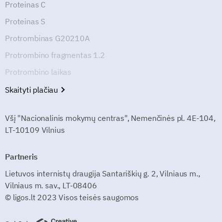
Proteinas C
Proteinas S
Protrombinas G20210A
Protrombino fragmentas 1.2
Protrombino laikas
Skaityti plačiau
Všį "Nacionalinis mokymų centras", Nemenčinės pl. 4E-104,
LT-10109 Vilnius
Partneris
Lietuvos internistų draugija Santariškių g. 2, Vilniaus m.,
Vilniaus m. sav., LT-08406
© ligos.lt 2023 Visos teisės saugomos