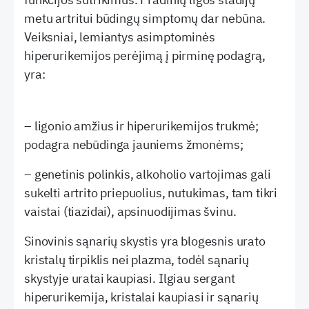
metu artritui būdingų simptomų dar nebūna.
Veiksniai, lemiantys asimptominės
hiperurikemijos perėjimą į pirminę podagrą,
yra:
– ligonio amžius ir hiperurikemijos trukmė;
podagra nebūdinga jauniems žmonėms;
– genetinis polinkis, alkoholio vartojimas gali
sukelti artrito priepuolius, nutukimas, tam tikri
vaistai (tiazidai), apsinuodijimas švinu.
Sinovinis sąnarių skystis yra blogesnis urato
kristalų tirpiklis nei plazma, todėl sąnarių
skystyje uratai kaupiasi. Ilgiau sergant
hiperurikemija, kristalai kaupiasi ir sąnarių