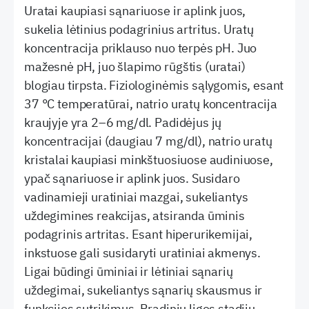
Uratai kaupiasi sąnariuose ir aplink juos,
sukelia lėtinius podagrinius artritus. Uratų
koncentracija priklauso nuo terpės pH. Juo
mažesnė pH, juo šlapimo rūgštis (uratai)
blogiau tirpsta. Fiziologinėmis sąlygomis, esant
37 °C temperatūrai, natrio uratų koncentracija
kraujyje yra 2–6 mg/dl. Padidėjus jų
koncentracijai (daugiau 7 mg/dl), natrio uratų
kristalai kaupiasi minkštuosiuose audiniuose,
ypač sąnariuose ir aplink juos. Susidaro
vadinamieji uratiniai mazgai, sukeliantys
uždegimines reakcijas, atsiranda ūminis
podagrinis artritas. Esant hiperurikemijai,
inkstuose gali susidaryti uratiniai akmenys.
Ligai būdingi ūminiai ir lėtiniai sąnarių
uždegimai, sukeliantys sąnarių skausmus ir
funkcijos sutrikimus. Pradinių ligos stadijų