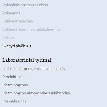
Vakuolinis protonų siurblys
Vakuumas
Valdenštremo liga
Valdenštremo makroglobulinemija
Valinas
Skaityti plačiau
Laboratoriniai tyrimai
Lupus inhibitorius, fosfolipidinis tipas
P-selektinas
Plazminogenas
Plazminogeno aktyvatoriaus inhibitorius
Prekalikreinas