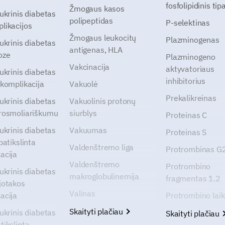
fosfolipidinis tip
Žmogaus kasos
cukrinis diabetas
polipeptidas
P-selektinas
likacijos
Žmogaus leukocitų
Plazminogenas
cukrinis diabetas
antigenas, HLA
oze
Plazminogeno
Vakcinacija
aktyvatoriaus
cukrinis diabetas
inhibitorius
 komplikacija
Vakuolė
Prekalikreinas
cukrinis diabetas
Vakuolinis protonų
rosmoliariškumu
siurblys
Proteinas C
cukrinis diabetas
Vakuumas
Proteinas S
patikslinta
Valdenštremo liga
Protrombinas 
acija
Valdenštremo
Protrombino
cukrinis diabetas
makroglobulinemija
fragmentas 1.2
jotakos
Valinas
acija
Protrombino lai
Skaityti plačiau
cukrinis diabetas
Skaityti plačiau
tikslinta