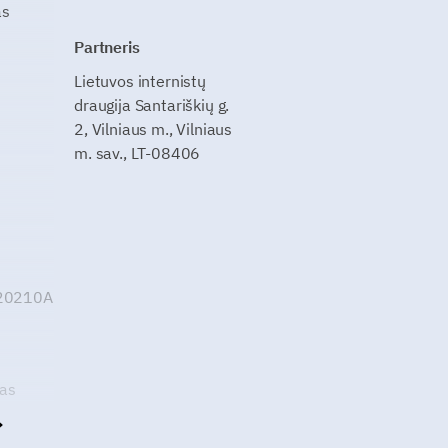
as
Partneris
Lietuvos internistų
draugija Santariškių g.
2, Vilniaus m., Vilniaus
m. sav., LT-08406
G20210A
kas