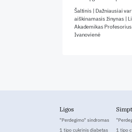
Šaltinis | Dažniausiai v
aiškinamasis žinynas | L
Akademikas Profesorius 
Ivanovienė
Ligos
Simp
"Perdegimo" sindromas
"Perde
1 tipo cukrinis diabetas
1 tipo 