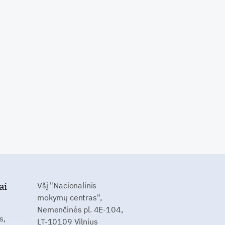
ai
Všį "Nacionalinis
mokymų centras",
Nemenčinės pl. 4E-104,
s,
LT-10109 Vilnius