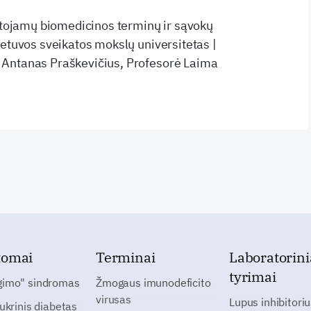
artojamų biomedicinos terminų ir sąvokų
ietuvos sveikatos mokslų universitetas |
Antanas Praškevičius, Profesorė Laima
tomai
Terminai
Laboratorini
tyrimai
gimo" sindromas
Žmogaus imunodeficito
virusas
Lupus inhibitoriu
cukrinis diabetas