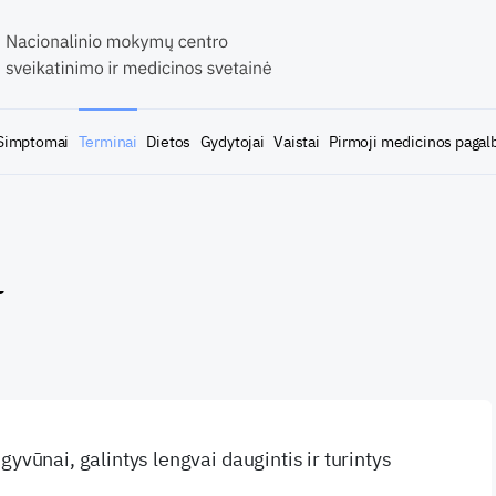
Simptomai
Terminai
Dietos
Gydytojai
Vaistai
Pirmoji medicinos pagal
a
gyvūnai, galintys lengvai daugintis ir turintys