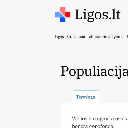
Ligos
Straipsniai
Laboratoriniai tyrimai
Populiacij
Terminas
Vienos biologinės rūšies 
bendrą genofondą.