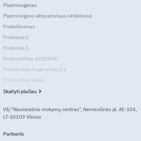
Plazminogenas
Plazminogeno aktyvatoriaus inhibitorius
Prekalikreinas
Proteinas C
Proteinas S
Protrombinas G20210A
Protrombino fragmentas 1.2
Protrombino laikas
Skaityti plačiau
Všį "Nacionalinis mokymų centras", Nemenčinės pl. 4E-104,
LT-10109 Vilnius
Partneris