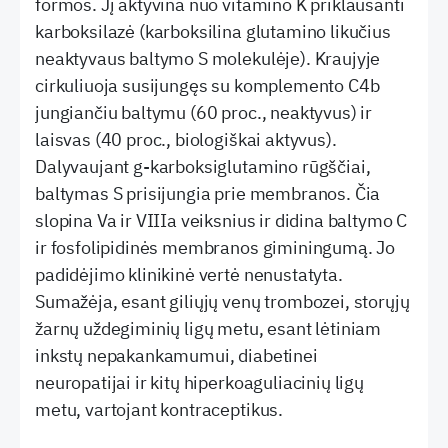
formos. Jį aktyvina nuo vitamino K priklausanti
karboksilazė (karboksilina glutamino likučius
neaktyvaus baltymo S molekulėje). Kraujyje
cirkuliuoja susijungęs su komplemento C4b
jungiančiu baltymu (60 proc., neaktyvus) ir
laisvas (40 proc., biologiškai aktyvus).
Dalyvaujant g-karboksiglutamino rūgščiai,
baltymas S prisijungia prie membranos. Čia
slopina Va ir VIIIa veiksnius ir didina baltymo C
ir fosfolipidinės membranos giminingumą. Jo
padidėjimo klinikinė vertė nenustatyta.
Sumažėja, esant giliųjų venų trombozei, storųjų
žarnų uždegiminių ligų metu, esant lėtiniam
inkstų nepakankamumui, diabetinei
neuropatijai ir kitų hiperkoaguliacinių ligų
metu, vartojant kontraceptikus.