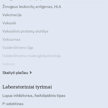
Žmogaus leukocitų antigenas, HLA
Vakcinacija
Vakuolė
Vakuolinis protonų siurblys
Vakuumas
Valdenštremo liga
Valdenštremo makroglobulinemija
Valinas
Skaityti plačiau
Laboratoriniai tyrimai
Lupus inhibitorius, fosfolipidinis tipas
P-selektinas