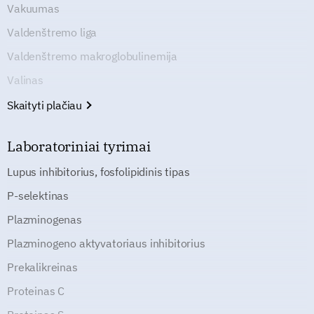
Vakuumas
Valdenštremo liga
Valdenštremo makroglobulinemija
Valinas
Skaityti plačiau
Laboratoriniai tyrimai
Lupus inhibitorius, fosfolipidinis tipas
P-selektinas
Plazminogenas
Plazminogeno aktyvatoriaus inhibitorius
Prekalikreinas
Proteinas C