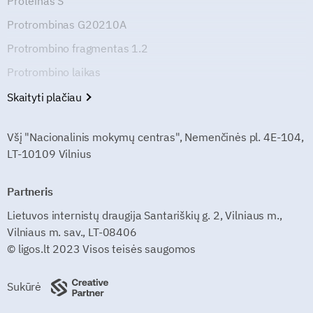
Proteinas S
Protrombinas G20210A
Protrombino fragmentas 1.2
Protrombino laikas
Skaityti plačiau
Všį "Nacionalinis mokymų centras", Nemenčinės pl. 4E-104,
LT-10109 Vilnius
Partneris
Lietuvos internistų draugija Santariškių g. 2, Vilniaus m.,
Vilniaus m. sav., LT-08406
© ligos.lt 2023 Visos teisės saugomos
Sukūrė