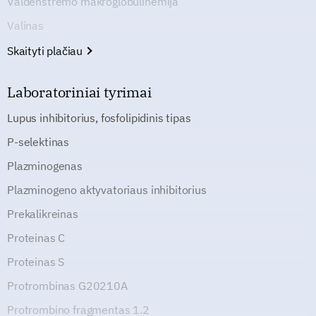
Valdenštremo makroglobulinemija
Valinas
Skaityti plačiau
Laboratoriniai tyrimai
Lupus inhibitorius, fosfolipidinis tipas
P-selektinas
Plazminogenas
Plazminogeno aktyvatoriaus inhibitorius
Prekalikreinas
Proteinas C
Proteinas S
Protrombinas G20210A
Protrombino fragmentas 1.2