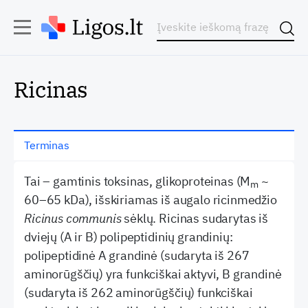
Ricinas
Terminas
Tai – gamtinis toksinas, glikoproteinas (M
~
m
60–65 kDa), išskiriamas iš augalo ricinmedžio
Ricinus communis
sėklų. Ricinas sudarytas iš
dviejų (A ir B) polipeptidinių grandinių:
polipeptidinė A grandinė (sudaryta iš 267
aminorūgščių) yra funkciškai aktyvi, B grandinė
(sudaryta iš 262 aminorūgščių) funkciškai