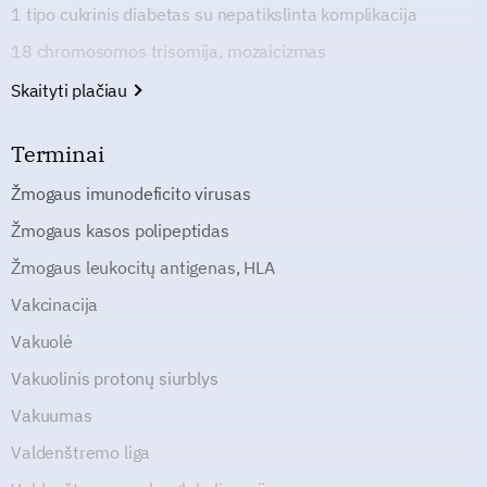
1 tipo cukrinis diabetas su nepatikslinta komplikacija
18 chromosomos trisomija, mozaicizmas
Skaityti plačiau
Terminai
Žmogaus imunodeficito virusas
Žmogaus kasos polipeptidas
Žmogaus leukocitų antigenas, HLA
Vakcinacija
Vakuolė
Vakuolinis protonų siurblys
Vakuumas
Valdenštremo liga