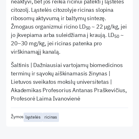
neaktyvi, bet jos reikia ricinui patekti į ląstelės
citozolį. Ląstelės citozolyje ricinas slopina
ribosomų aktyvumą ir baltymų sintezę.
Žmogaus organizmui ricino LD
~ 22 μg/kg, jei
50
jo įkvepiama arba suleidžiama į kraują. LD
~
50
20–30 mg/kg, jei ricinas patenka pro
virškinamąjį kanalą.
Šaltinis | Dažniausiai vartojamų biomedicinos
terminų ir sąvokų aiškinamasis žinynas |
Lietuvos sveikatos mokslų universitetas |
Akademikas Profesorius Antanas Praškevičius,
Profesorė Laima Ivanovienė
Žymos
ląstelės
ricinas