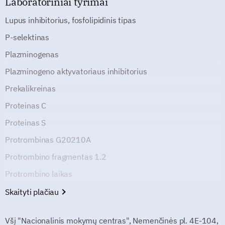
Laboratoriniai tyrimai
Lupus inhibitorius, fosfolipidinis tipas
P-selektinas
Plazminogenas
Plazminogeno aktyvatoriaus inhibitorius
Prekalikreinas
Proteinas C
Proteinas S
Protrombinas G20210A
Protrombino fragmentas 1.2
Protrombino laikas
Skaityti plačiau
Všį "Nacionalinis mokymų centras", Nemenčinės pl. 4E-104,