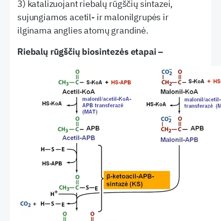
3) katalizuojant riebalų rūgščių sintazei,
sujungiamos acetil- ir malonilgrupės ir
ilginama anglies atomų grandinė.
Riebalų rūgščių biosintezės etapai –