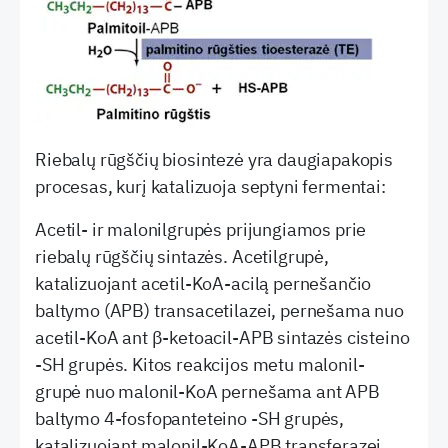
Riebalų rūgščių biosintezė yra daugiapakopis
procesas, kurį katalizuoja septyni fermentai:
Acetil- ir malonilgrupės prijungiamos prie
riebalų rūgščių sintazės. Acetilgrupė,
katalizuojant acetil-KoA-acilą pernešančio
baltymo (APB) transacetilazei, pernešama nuo
acetil-KoA ant β-ketoacil-APB sintazės cisteino
-SH grupės. Kitos reakcijos metu malonil-
grupė nuo malonil-KoA pernešama ant APB
baltymo 4-fosfopanteteino -SH grupės,
katalizuojant malonil-KoA-APB transferazei.