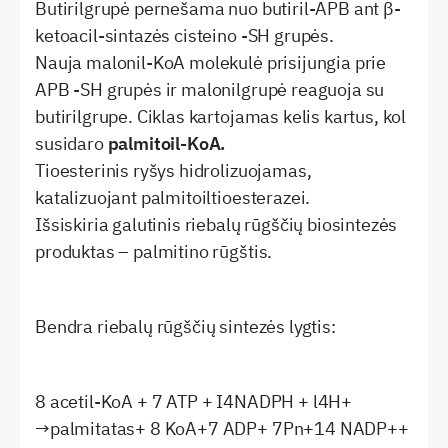
Butirilgrupė pernešama nuo butiril-APB ant β-
ketoacil-sintazės cisteino -SH grupės.
Nauja malonil-KoA molekulė prisijungia prie
APB -SH grupės ir malonilgrupė reaguoja su
butirilgrupe. Ciklas kartojamas kelis kartus, kol
susidaro
palmitoil-KoA.
Tioesterinis ryšys hidrolizuojamas,
katalizuojant palmitoiltioesterazei.
Išsiskiria galutinis riebalų rūgščių biosintezės
produktas – palmitino rūgštis.
Bendra riebalų rūgščių sintezės lygtis:
8 acetil-KoA + 7 ATP + I4NADPH + l4H+
→palmitatas+ 8 KoA+7 ADP+ 7Pn+14 NADP++