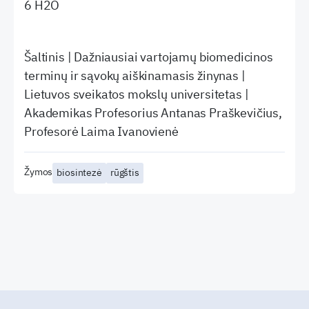
6 H2O
Šaltinis | Dažniausiai vartojamų biomedicinos
terminų ir sąvokų aiškinamasis žinynas |
Lietuvos sveikatos mokslų universitetas |
Akademikas Profesorius Antanas Praškevičius,
Profesorė Laima Ivanovienė
Žymos
biosintezė
rūgštis