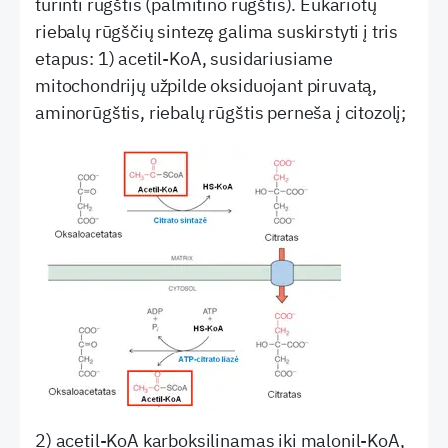
turinti rūgštis (palmitino rūgštis). Eukariotų
riebalų rūgščių sintezę galima suskirstyti į tris
etapus: 1) acetil-KoA, susidariusiame
mitochondrijų užpilde oksiduojant piruvatą,
aminorūgštis, riebalų rūgštis perneša į citozolį;
2) acetil-KoA karboksilinamas iki malonil-KoA,