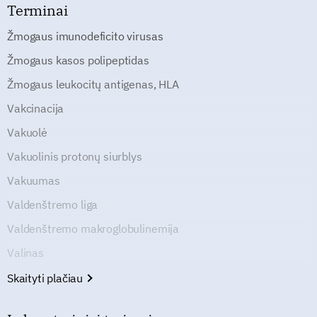
Terminai
Žmogaus imunodeficito virusas
Žmogaus kasos polipeptidas
Žmogaus leukocitų antigenas, HLA
Vakcinacija
Vakuolė
Vakuolinis protonų siurblys
Vakuumas
Valdenštremo liga
Valdenštremo makroglobulinemija
Valinas
Skaityti plačiau