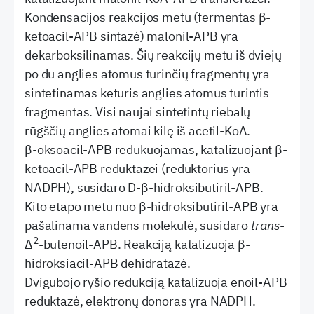
Kondensacijos reakcijos metu (fermentas β-
ketoacil-APB sintazė) malonil-APB yra
dekarboksilinamas. Šių reakcijų metu iš dviejų
po du anglies atomus turinčių fragmentų yra
sintetinamas keturis anglies atomus turintis
fragmentas. Visi naujai sintetintų riebalų
rūgščių anglies atomai kilę iš acetil-KoA.
β-oksoacil-APB redukuojamas, katalizuojant β-
ketoacil-APB reduktazei (reduktorius yra
NADPH), susidaro D-β-hidroksibutiril-APB.
Kito etapo metu nuo β-hidroksibutiril-APB yra
pašalinama vandens molekulė, susidaro
trans
-
2
∆
-butenoil-APB. Reakciją katalizuoja β-
hidroksiacil-APB dehidratazė.
Dvigubojo ryšio redukciją katalizuoja enoil-APB
reduktazė, elektronų donoras yra NADPH.