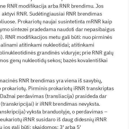
ine RNR modifikacija arba RNR brendimu. Jos
i aktyvi RNR. Sudėtingiausiai RNR brendimas
liuose. Prokariotų naujai susintetinta mRNR kaip
ltymo sintezei pradedama naudoti dar nepasibaigus
i). RNR modifikacijos metu gali būti: nuo pirminės
alinami atitinkami nukleotidai; atitinkami
olinukleotidinės grandinės viduryje; prie RNR galų
os genų nukleotidų sekos; bazės kovalentiškai
macinės RNR brendimas yra viena iš savybių,
o prokariotų. Pirminis prokariotų iRNR transkriptas
Dažnai perdavimas (transliacija) prasideda dar
transkripcijai) ir iRNR brendimas nevyksta.
nskripcija) vyksta branduolyje, o perdavimas –
 eukariotų iRNR susidaro iš daug didesnių iRNR
jos gali būti: skaidomos; 3′ arba 5′