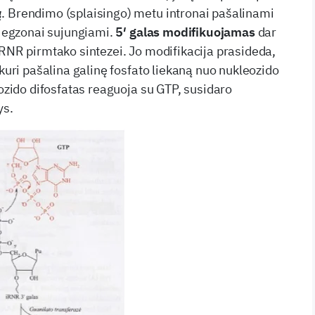
ų
. Brendimo (splaisingo) metu intronai pašalinami
o egzonai sujungiami.
5′ galas modifikuojamas
dar
iRNR pirmtako sintezei. Jo modifikacija prasideda,
 kuri pašalina galinę fosfato liekaną nuo nukleozido
eozido difosfatas reaguoja su GTP, susidaro
ys.