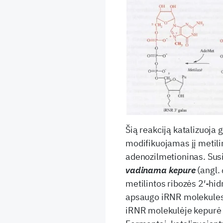
Šią reakciją katalizuoja
modifikuojamas jį metili
adenozilmetioninas. Sus
vadinama kepure
(angl.
metilintos ribozės 2′-hid
apsaugo iRNR molekules 
iRNR molekulėje kepurė 