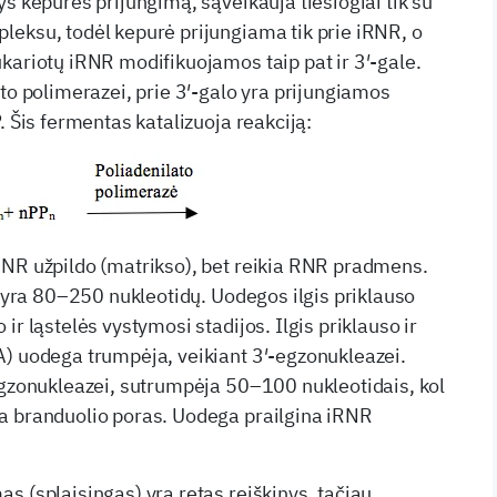
s kepures prijungimą, sąveikauja tiesiogiai tik su
eksu, todėl kepurė prijungiama tik prie iRNR, o
kariotų iRNR modifikuojamos taip pat ir 3′-gale.
to polimerazei, prie 3′-galo yra prijungiamos
. Šis fermentas katalizuoja reakciją:
DNR užpildo (matrikso), bet reikia RNR pradmens.
) yra 80–250 nukleotidų. Uodegos ilgis priklauso
ir ląstelės vystymosi stadijos. Ilgis priklauso ir
) uodega trumpėja, veikiant 3′-egzonukleazei.
egzonukleazei, sutrumpėja 50–100 nukleotidais, kol
a branduolio poras. Uodega prailgina iRNR
s (splaisingas) yra retas reiškinys, tačiau