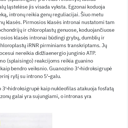
galų ląstelėse jis visada vyksta. Egzonai koduoja
ą, intronų reikia genų reguliacijai. Šiuo metu
onų klasės. Pirmosios klasės intronai nustatomi tam
ochondrijų ir chloroplastų genuose, koduojančiuose
osios klasės intronai būdingi grybų, dumblių ir
chloroplastų iRNR pirminiams transkriptams. Jų
ocesui nereikia didžiaenergio junginio ATP.
o (splaisingo) reakcijoms reikia guanino
 kaip bendro veiksnio. Guanozino 3′-hidroksigrupė
rinį ryšį su introno 5′-galu.
 3ꞌ-hidroksigrupė kaip nukleofilas atakuoja fosfatą
gzonų galai yra sujungiami, o intronas yra