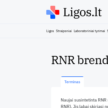
Ligos
Straipsniai
Laboratoriniai tyrimai
RNR bren
Terminas
Naujai susintetinta RNR 
RNR). Jis labai skirias