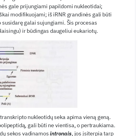
nės gale prijungiami papildomi nukleotidai;
škai modifikuojami; iš iRNR grandinės gali būti
o susidarę galai sujungiami. Šis procesas
isingu) ir būdingas daugeliui eukariotų.
transkripto nukleotidų seka apima vieną geną.
olipeptidą, gali būti ne vientisa, o pertraukiama.
idų sekos vadinamos
intronais
, jos įsiterpia tarp