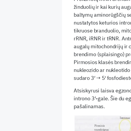
žinduolių ir kai kurių au
baltymų aminorūgščių sek
nustatytos keturios intr
tikruose branduolio, mit
rRNR, iRNR ir tRNR. Antr
augalų mitochondrijų ir 
brendimo (splaisingo) pr
Pirmosios klasės brendim
nukleozido ar nukleotido
sudaro 3′ → 5ꞌ fosfodieste
Atsiskyrusi laisva egzono
introno 3′-gale. Šie du e
pašalinamas.