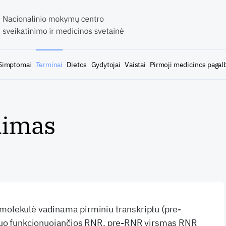
Simptomai
Terminai
Dietos
Gydytojai
Vaistai
Pirmoji medicinos pagal
dimas
molekulė vadinama pirminiu transkriptu (pre-
i nuo funkcionuojančios RNR. pre-RNR virsmas RNR