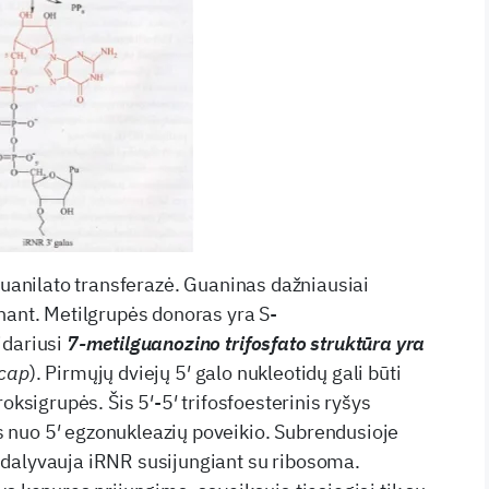
 guanilato transferazė. Guaninas dažniausiai
nant. Metilgrupės donoras yra S-
idariusi
7-metilguanozino trifosfato struktūra yra
cap
). Pirmųjų dviejų 5′ galo nukleotidų gali būti
roksigrupės. Šis 5′-5′ trifosfoesterinis ryšys
nuo 5′ egzonukleazių poveikio. Subrendusioje
dalyvauja iRNR susijungiant su ribosoma.