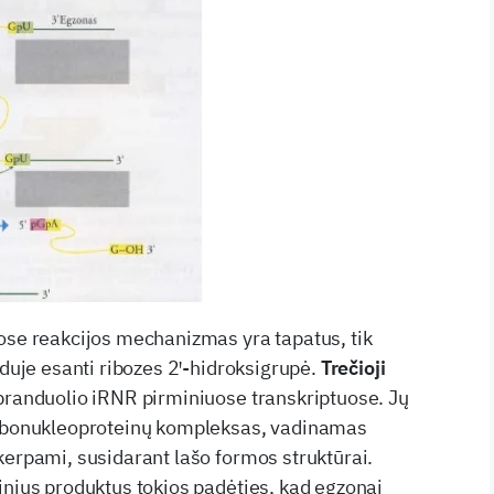
ose reakcijos mechanizmas yra tapatus, tik
iduje esanti ribozes 2ꞌ-hidroksigrupė.
Trečioji
branduolio iRNR pirminiuose transkriptuose. Jų
ribonukleoproteinų kompleksas, vadinamas
kerpami, susidarant lašo formos struktūrai.
inius produktus tokios padėties, kad egzonai