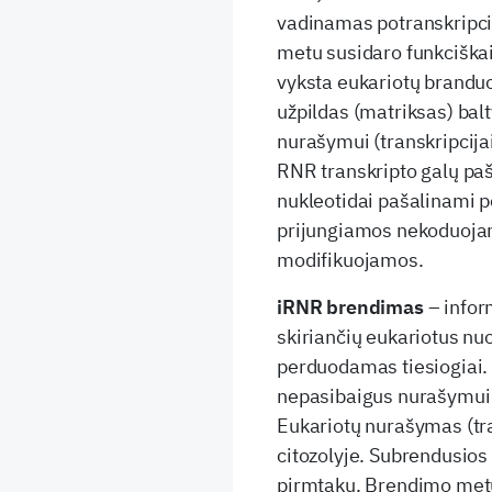
vadinamas potranskripc
metu susidaro funkciška
vyksta eukariotų branduo
užpildas (matriksas) ba
nurašymui (transkripcija
RNR transkripto galų paš
nukleotidai pašalinami p
prijungiamos nekoduojam
modifikuojamos.
iRNR brendimas
– infor
skiriančių eukariotus nu
perduodamas tiesiogiai. 
nepasibaigus nurašymui (
Eukariotų nurašymas (tra
citozolyje. Subrendusios
pirmtakų. Brendimo metu 