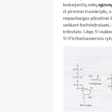
koduojančių sekų
egzon
iš pirminio transkripto, 
nepasibaigus pilnutinei 
veikiant fosfohidrolazei,
trifosfato. Likęs 5′-nukl
5ꞌ-5’trifosfoesterinis ryš