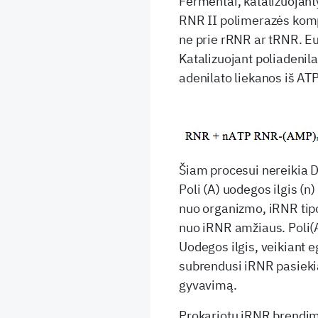
Fermentai, katalizuojanty
RNR II polimerazės kompl
ne prie rRNR ar tRNR. Eu
Katalizuojant poliadenila
adenilato liekanos iš ATP
Šiam procesui nereikia 
Poli (A) uodegos ilgis (n
nuo organizmo, iRNR tipo 
nuo iRNR amžiaus. Poli(A
Uodegos ilgis, veikiant 
subrendusi iRNR pasieki
gyvavimą.
Prokariotų iRNR brendima