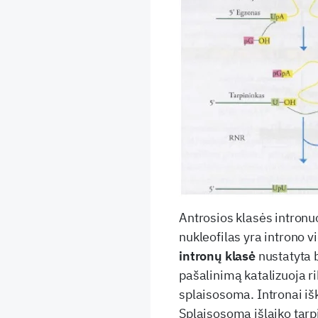
Antrosios klasės intronu
nukleofilas yra introno v
intronų klasė
nustatyta 
pašalinimą katalizuoja 
splaisosoma. Intronai iš
Splaisosoma išlaiko tarp