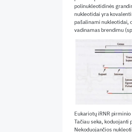
polinukleotidinės grandi
nukleotidai yra kovalenti
pašalinami nukleotidai, 
vadinamas brendimu (spla
Eukariotų iRNR pirminio 
Tačiau seka, koduojanti p
Nekoduojančios nukleot