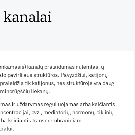
 kanalai
irenkamasis) kanalų pralaidumas nulemtas jų
lo paviršiaus struktūros. Pavyzdžiui, katijonų
raleidžia tik katijonus, nes struktūroje yra daug
aminorūgščių liekanų.
ymas ir uždarymas reguliuojamas arba keičiantis
oncentracijai, pvz., mediatorių, hormonų, ciklinių
arba keičiantis transmembraniniam
ialui.