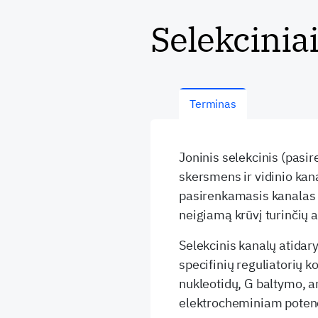
Selekciniai
Terminas
Joninis selekcinis (pas
skersmens ir vidinio kana
pasirenkamasis kanalas p
neigiamą krūvį turinčių 
Selekcinis kanalų atidar
specifinių reguliatorių k
nukleotidų, G baltymo, 
elektrocheminiam potenc