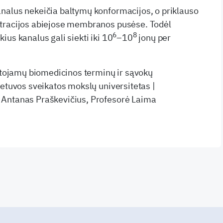
nalus nekeičia baltymų konformacijos, o priklauso
tracijos abiejose membranos pusėse. Todėl
6
8
us kanalus gali siekti iki 10
–10
jonų per
artojamų biomedicinos terminų ir sąvokų
ietuvos sveikatos mokslų universitetas |
Antanas Praškevičius, Profesorė Laima