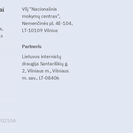
ai
Všį "Nacionalinis
mokymų centras",
Nemenčinės pl. 4E-104,
s,
LT-10109 Vilnius
as
Partneris
Lietuvos internistų
draugija Santariškių g.
2, Vilniaus m., Vilniaus
m. sav., LT-08406
G20210A