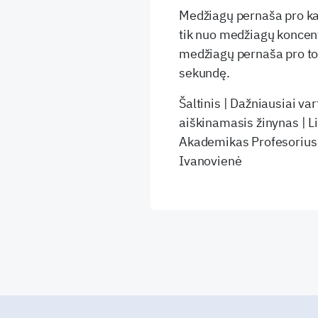
Medžiagų pernaša pro ka
tik nuo medžiagų koncen
medžiagų pernaša pro toki
sekundę.
Šaltinis | Dažniausiai v
aiškinamasis žinynas | L
Akademikas Profesorius 
Ivanovienė