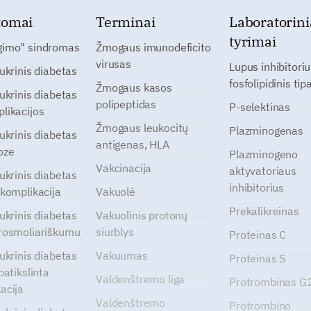
tomai
Terminai
Laboratorini
tyrimai
gimo" sindromas
Žmogaus imunodeficito
virusas
Lupus inhibitoriu
cukrinis diabetas
fosfolipidinis tip
Žmogaus kasos
cukrinis diabetas
polipeptidas
P-selektinas
likacijos
Žmogaus leukocitų
Plazminogenas
cukrinis diabetas
antigenas, HLA
oze
Plazminogeno
Vakcinacija
aktyvatoriaus
cukrinis diabetas
inhibitorius
 komplikacija
Vakuolė
Prekalikreinas
cukrinis diabetas
Vakuolinis protonų
rosmoliariškumu
siurblys
Proteinas C
cukrinis diabetas
Vakuumas
Proteinas S
patikslinta
Valdenštremo liga
Protrombinas 
acija
Valdenštremo
Protrombino