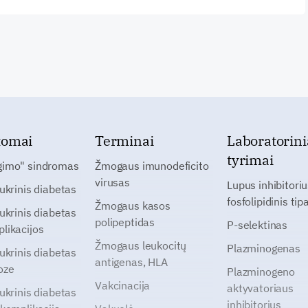
tomai
Terminai
Laboratorini
tyrimai
gimo" sindromas
Žmogaus imunodeficito
virusas
Lupus inhibitoriu
cukrinis diabetas
fosfolipidinis tip
Žmogaus kasos
cukrinis diabetas
polipeptidas
P-selektinas
likacijos
Žmogaus leukocitų
Plazminogenas
cukrinis diabetas
antigenas, HLA
oze
Plazminogeno
Vakcinacija
aktyvatoriaus
cukrinis diabetas
inhibitorius