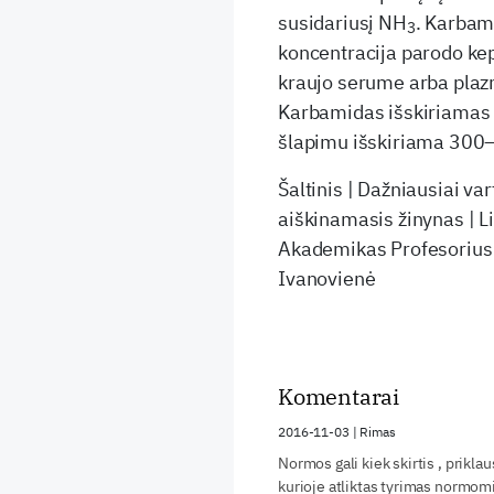
susidariusį NH
. Karbami
3
koncentracija parodo ke
kraujo serume arba plazm
Karbamidas išskiriamas p
šlapimu išskiriama 300–
Šaltinis | Dažniausiai v
aiškinamasis žinynas | L
Akademikas Profesorius 
Ivanovienė
Komentarai
2016-11-03
|
Rimas
Normos gali kiek skirtis , prikl
kurioje atliktas tyrimas normom