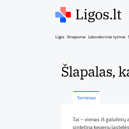
Ligos
Straipsniai
Laboratoriniai tyrimai
Šlapalas, 
Terminas
Tai – vienas iš galutinių
sintetina kepenų ląste