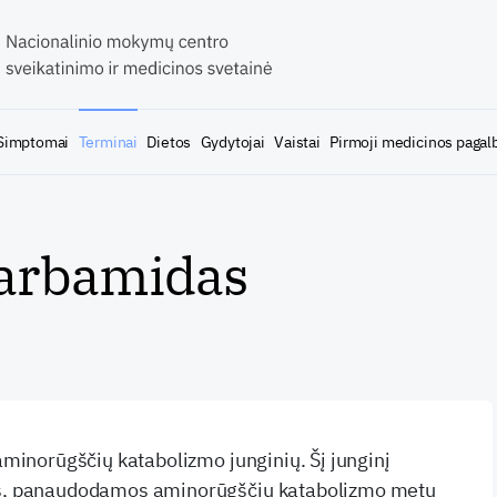
Simptomai
Terminai
Dietos
Gydytojai
Vaistai
Pirmoji medicinos pagal
karbamidas
 aminorūgščių katabolizmo junginių. Šį junginį
lės, panaudodamos aminorūgščių katabolizmo metu