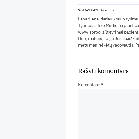
2016-11-03
|
Gracijus
Laba diena, dariau kraujo tyrimu
Tyrimus atliko Medicina practic
www.sorpo.lt/lt/tyrimai pacient
Būtų malonu, jeigu Jūs paaiškin
metu man reikėtų vadovautis. P
Rašyti komentarą
Komentaras