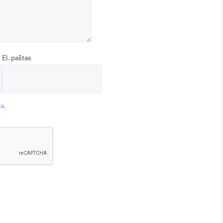
El. paštas
a.