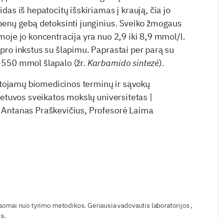
das iš hepatocitų išskiriamas į kraują, čia jo
penų gebą detoksinti junginius. Sveiko žmogaus
oje jo koncentracija yra nuo 2,9 iki 8,9 mmol/l.
ro inkstus su šlapimu. Paprastai per parą su
550 mmol šlapalo (žr.
Karbamido sintezė
).
artojamų biomedicinos terminų ir sąvokų
ietuvos sveikatos mokslų universitetas |
Antanas Praškevičius, Profesorė Laima
ausomai nuo tyrimo metodikos. Geriausia vadovautis laboratorijos ,
is.