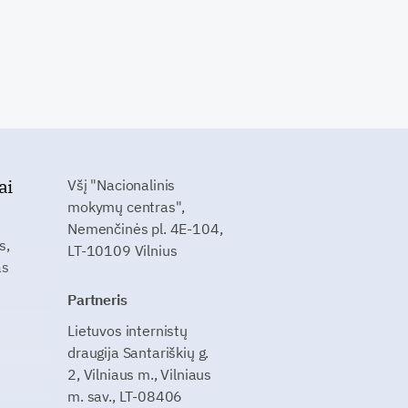
ai
Všį "Nacionalinis
mokymų centras",
Nemenčinės pl. 4E-104,
s,
LT-10109 Vilnius
as
Partneris
Lietuvos internistų
draugija Santariškių g.
2, Vilniaus m., Vilniaus
m. sav., LT-08406