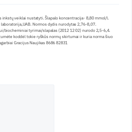
s inkstų veiklai nustatyti. Šlapalo koncentracija- 8,80 mmol/l.
a laboratorija,UAB. Normos dydis nurodytas 2,76-8,07.
ui/biocheminiai tyrimai/slapalas (2012 12 02) nurodo 2,5-6,4.
tumėte koddėl tokie ryškūs normų skirtumai ir kuria norma šiuo
agarbiai Gracijus Naujikas 8686 82831