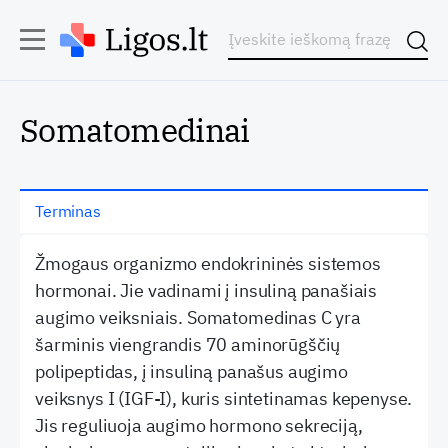
Somatomedinai
Terminas
Žmogaus organizmo endokrininės sistemos
hormonai. Jie vadinami į insuliną panašiais
augimo veiksniais. Somatomedinas C yra
šarminis viengrandis 70 aminorūgščių
polipeptidas, į insuliną panašus augimo
veiksnys I (IGF-I), kuris sintetinamas kepenyse.
Jis reguliuoja augimo hormono sekreciją,