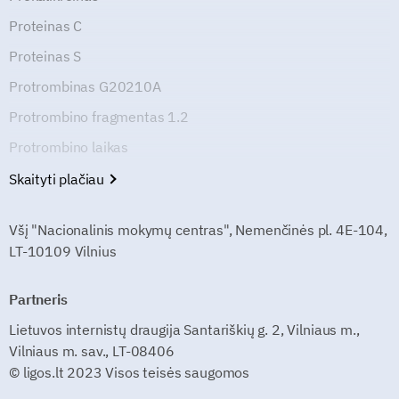
Proteinas C
Proteinas S
Protrombinas G20210A
Protrombino fragmentas 1.2
Protrombino laikas
Skaityti plačiau
Všį "Nacionalinis mokymų centras", Nemenčinės pl. 4E-104,
LT-10109 Vilnius
Partneris
Lietuvos internistų draugija Santariškių g. 2, Vilniaus m.,
Vilniaus m. sav., LT-08406
© ligos.lt 2023 Visos teisės saugomos