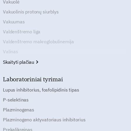
Vakuolė
Vakuolinis protonų siurblys
Vakuumas
Valdenštremo liga
Valdenštremo makroglobulinemija
Valinas
Skaityti plačiau
Laboratoriniai tyrimai
Lupus inhibitorius, fosfolipidinis tipas
P-selektinas
Plazminogenas
Plazminogeno aktyvatoriaus inhibitorius
Prekalikreinas