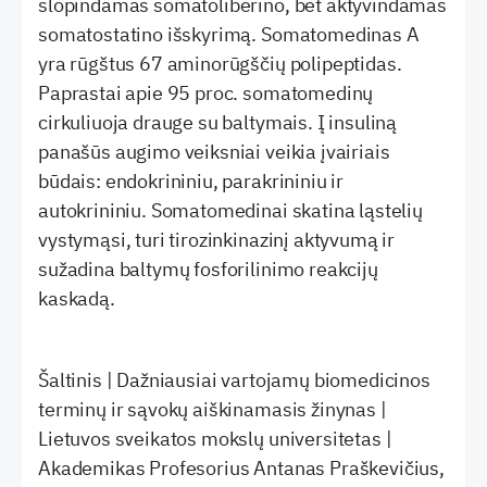
slopindamas somatoliberino, bet aktyvindamas
somatostatino išskyrimą. Somatomedinas A
yra rūgštus 67 aminorūgščių polipeptidas.
Paprastai apie 95 proc. somatomedinų
cirkuliuoja drauge su baltymais. Į insuliną
panašūs augimo veiksniai veikia įvairiais
būdais: endokrininiu, parakrininiu ir
autokrininiu. Somatomedinai skatina ląstelių
vystymąsi, turi tirozinkinazinį aktyvumą ir
sužadina baltymų fosforilinimo reakcijų
kaskadą.
Šaltinis | Dažniausiai vartojamų biomedicinos
terminų ir sąvokų aiškinamasis žinynas |
Lietuvos sveikatos mokslų universitetas |
Akademikas Profesorius Antanas Praškevičius,