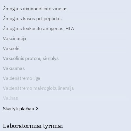
Žmogaus imunodeficito virusas
Žmogaus kasos polipeptidas
Žmogaus leukocitų antigenas, HLA
Vakcinacija
Vakuolė
Vakuolinis protonų siurblys
Vakuumas
Valdenštremo liga
Valdenštremo makroglobulinemija
Valinas
Skaityti plačiau
Laboratoriniai tyrimai