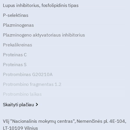
Lupus inhibitorius, fosfolipidinis tipas
P-selektinas
Plazminogenas
Plazminogeno aktyvatoriaus inhibitorius
Prekalikreinas
Proteinas C
Proteinas S
Protrombinas G20210A
Protrombino fragmentas 1.2
Protrombino laikas
Skaityti plačiau
Všį "Nacionalinis mokymų centras", Nemenčinės pl. 4E-104,
LT-10109 Vilnius