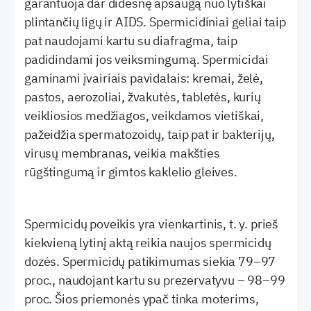
garantuoja dar didesnę apsaugą nuo lytiškai
plintančių ligų ir AIDS. Spermicidiniai geliai taip
pat naudojami kartu su diafragma, taip
padidindami jos veiksmingumą. Spermicidai
gaminami įvairiais pavidalais: kremai, želė,
pastos, aerozoliai, žvakutės, tabletės, kurių
veikliosios medžiagos, veikdamos vietiškai,
pažeidžia spermatozoidų, taip pat ir bakterijų,
virusų membranas, veikia makšties
rūgštingumą ir gimtos kaklelio gleives.
Spermicidų poveikis yra vienkartinis, t. y. prieš
kiekvieną lytinį aktą reikia naujos spermicidų
dozės. Spermicidų patikimumas siekia 79–97
proc., naudojant kartu su prezervatyvu – 98–99
proc. Šios priemonės ypač tinka moterims,