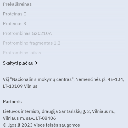
Prekalikreinas
Proteinas C
Proteinas S
Protrombinas G20210A
Protrombino fragmentas 1.2
Protrombino laikas
Skaityti plačiau
Všį "Nacionalinis mokymų centras", Nemenčinės pl. 4E-104,
LT-10109 Vilnius
Partneris
Lietuvos internistų draugija Santariškių g. 2, Vilniaus m.,
Vilniaus m. sav., LT-08406
© ligos.lt 2023 Visos teisės saugomos