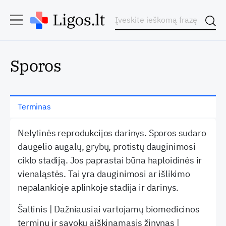
Sporos
Terminas
Nelytinės reprodukcijos darinys. Sporos sudaro
daugelio augalų, grybų, protistų dauginimosi
ciklo stadiją. Jos paprastai būna haploidinės ir
vienaląstės. Tai yra dauginimosi ar išlikimo
nepalankioje aplinkoje stadija ir darinys.
Šaltinis | Dažniausiai vartojamų biomedicinos
terminų ir sąvokų aiškinamasis žinynas |