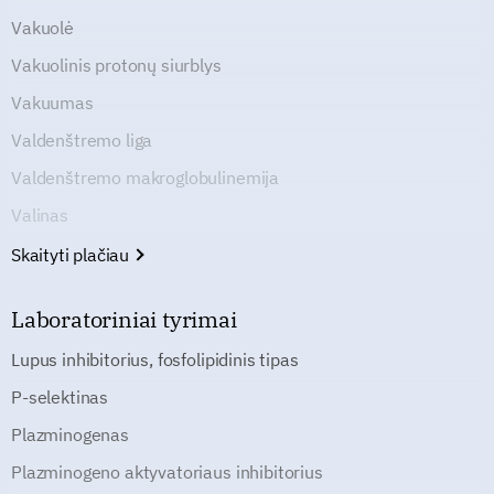
Vakuolė
Vakuolinis protonų siurblys
Vakuumas
Valdenštremo liga
Valdenštremo makroglobulinemija
Valinas
Skaityti plačiau
Laboratoriniai tyrimai
Lupus inhibitorius, fosfolipidinis tipas
P-selektinas
Plazminogenas
Plazminogeno aktyvatoriaus inhibitorius