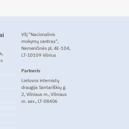
ai
Všį "Nacionalinis
mokymų centras",
Nemenčinės pl. 4E-104,
s,
LT-10109 Vilnius
as
Partneris
Lietuvos internistų
draugija Santariškių g.
2, Vilniaus m., Vilniaus
m. sav., LT-08406