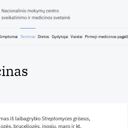
Simptomai
Terminai
Dietos
Gydytojai
Vaistai
Pirmoji medicinos pagal
cinas
amas iš laibagrybio
Streptomyces griseus
,
zės, bruceliozės, įnosių, maro ir kt.