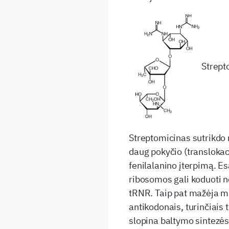
Strept
Streptomicinas sutrikdo
daug pokyčio (translokaci
fenilalanino įterpimą. E
ribosomos gali koduoti ne 
tRNR. Taip pat mažėja mR
antikodonais, turinčiais
slopina baltymo sintezės p