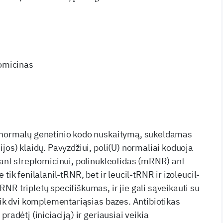
omicinas
 normalų genetinio kodo nuskaitymą, sukeldamas
jos) klaidų. Pavyzdžiui, poli(U) normaliai koduoja
sant streptomicinui, polinukleotidas (mRNR) ant
tik fenilalanil-tRNR, bet ir leucil-tRNR ir izoleucil-
NR tripletų specifiškumas, ir jie gali sąveikauti su
 tik dvi komplementariąsias bazes. Antibiotikas
radėtį (iniciaciją) ir geriausiai veikia