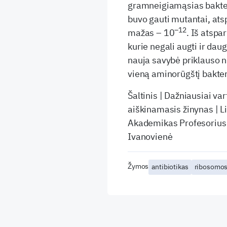
gramneigiamąsias bakteri
buvo gauti mutantai, ats
–12
mažas – 10
. Iš atspa
kurie negali augti ir daug
nauja savybė priklauso n
vieną aminorūgštį bakte
Šaltinis | Dažniausiai v
aiškinamasis žinynas | L
Akademikas Profesorius 
Ivanovienė
Žymos
antibiotikas
ribosomo