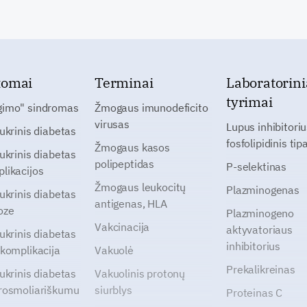
tomai
Terminai
Laboratorini
tyrimai
gimo" sindromas
Žmogaus imunodeficito
virusas
Lupus inhibitoriu
cukrinis diabetas
fosfolipidinis tip
Žmogaus kasos
cukrinis diabetas
polipeptidas
P-selektinas
likacijos
Žmogaus leukocitų
Plazminogenas
cukrinis diabetas
antigenas, HLA
oze
Plazminogeno
Vakcinacija
aktyvatoriaus
cukrinis diabetas
inhibitorius
 komplikacija
Vakuolė
Prekalikreinas
cukrinis diabetas
Vakuolinis protonų
rosmoliariškumu
siurblys
Proteinas C