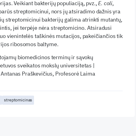
jas. Veikiant bakterijų populiaciją, pvz.,
E. coli
,
parūs streptomicinui, nors jų atsiradimo dažnis yra
rių streptomicinui bakterijų galima atrinkti mutantų,
intis, jei terpėje nėra streptomicino. Atsiradusi
uo vienintelės taškinės mutacijos, pakeičiančios tik
rijos ribosomos baltyme.
artojamų biomedicinos terminų ir sąvokų
ietuvos sveikatos mokslų universitetas |
Antanas Praškevičius, Profesorė Laima
s
streptomicinas