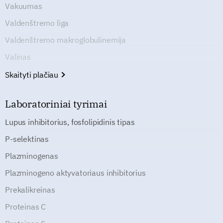
Vakuumas
Valdenštremo liga
Valdenštremo makroglobulinemija
Valinas
Skaityti plačiau
Laboratoriniai tyrimai
Lupus inhibitorius, fosfolipidinis tipas
P-selektinas
Plazminogenas
Plazminogeno aktyvatoriaus inhibitorius
Prekalikreinas
Proteinas C