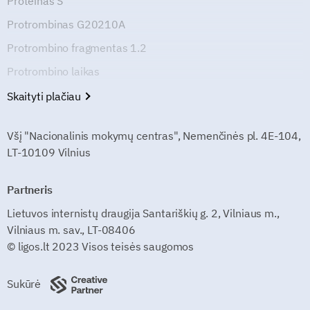
Proteinas S
Protrombinas G20210A
Protrombino fragmentas 1.2
Protrombino laikas
Skaityti plačiau
Všį "Nacionalinis mokymų centras", Nemenčinės pl. 4E-104,
LT-10109 Vilnius
Partneris
Lietuvos internistų draugija Santariškių g. 2, Vilniaus m.,
Vilniaus m. sav., LT-08406
© ligos.lt 2023 Visos teisės saugomos
Sukūrė