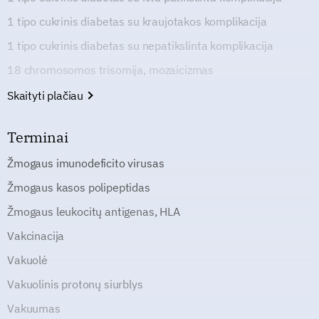
1 tipo cukrinis diabetas su kraujotakos komplikacija
1 tipo cukrinis diabetas su nepatikslinta komplikacija
18 chromosomos trisomija, mozaicizmas
Skaityti plačiau
Terminai
Žmogaus imunodeficito virusas
Žmogaus kasos polipeptidas
Žmogaus leukocitų antigenas, HLA
Vakcinacija
Vakuolė
Vakuolinis protonų siurblys
Vakuumas