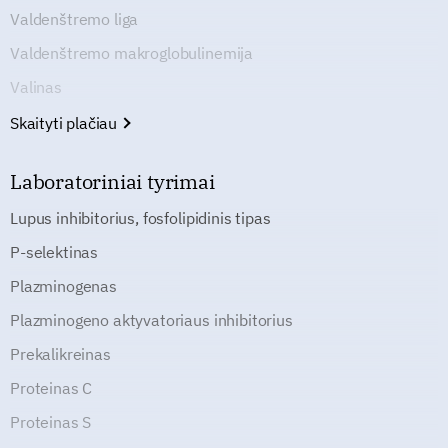
Valdenštremo liga
Valdenštremo makroglobulinemija
Valinas
Skaityti plačiau
Laboratoriniai tyrimai
Lupus inhibitorius, fosfolipidinis tipas
P-selektinas
Plazminogenas
Plazminogeno aktyvatoriaus inhibitorius
Prekalikreinas
Proteinas C
Proteinas S