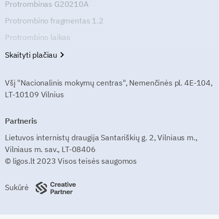
Protrombinas G20210A
Protrombino fragmentas 1.2
Protrombino laikas
Skaityti plačiau
Všį "Nacionalinis mokymų centras", Nemenčinės pl. 4E-104,
LT-10109 Vilnius
Partneris
Lietuvos internistų draugija Santariškių g. 2, Vilniaus m.,
Vilniaus m. sav., LT-08406
© ligos.lt 2023 Visos teisės saugomos
Sukūrė