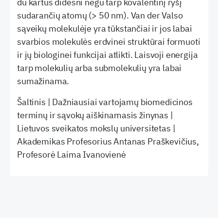
du kartus didesni negu tarp kovalentinį ryšį
sudarančių atomų (> 50 nm). Van der Valso
sąveikų molekulėje yra tūkstančiai ir jos labai
svarbios molekulės erdvinei struktūrai formuoti
ir jų biologinei funkcijai atlikti. Laisvoji energija
tarp molekulių arba submolekulių yra labai
sumažinama.
Šaltinis | Dažniausiai vartojamų biomedicinos
terminų ir sąvokų aiškinamasis žinynas |
Lietuvos sveikatos mokslų universitetas |
Akademikas Profesorius Antanas Praškevičius,
Profesorė Laima Ivanovienė