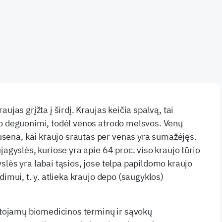
ujas grįžta į širdį. Kraujas keičia spalvą, tai
mo deguonimi, todėl venos atrodo melsvos. Venų
na, kai kraujo srautas per venas yra sumažėjęs.
jagyslės, kuriose yra apie 64 proc. viso kraujo tūrio
slės yra labai tąsios, jose telpa papildomo kraujo
dimui, t. y. atlieka kraujo depo (saugyklos)
artojamų biomedicinos terminų ir sąvokų