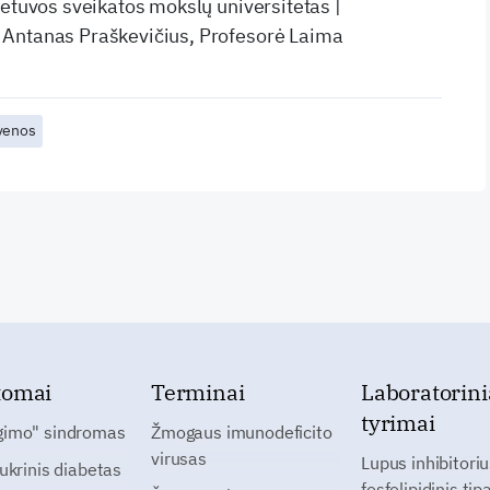
ietuvos sveikatos mokslų universitetas |
Antanas Praškevičius, Profesorė Laima
venos
tomai
Terminai
Laboratorini
tyrimai
gimo" sindromas
Žmogaus imunodeficito
virusas
Lupus inhibitoriu
cukrinis diabetas
fosfolipidinis tip