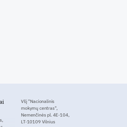
ai
Všį "Nacionalinis
mokymų centras",
Nemenčinės pl. 4E-104,
s,
LT-10109 Vilnius
as