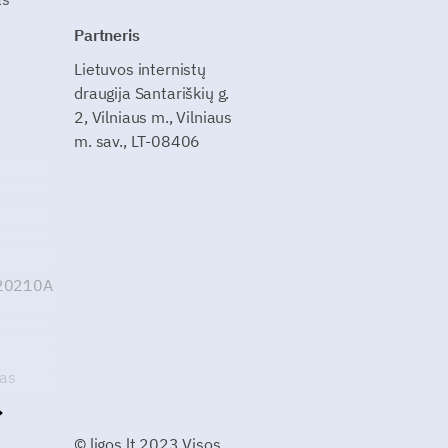
Partneris
Lietuvos internistų
draugija Santariškių g.
2, Vilniaus m., Vilniaus
m. sav., LT-08406
G20210A
kas
© ligos.lt 2023 Visos