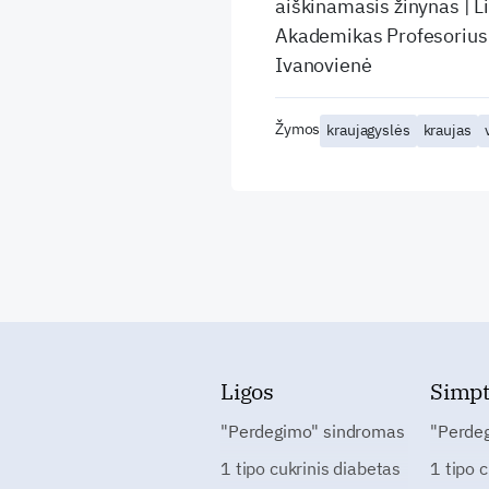
aiškinamasis žinynas | L
Akademikas Profesorius 
Ivanovienė
Žymos
kraujagyslės
kraujas
Ligos
Simp
"Perdegimo" sindromas
"Perde
1 tipo cukrinis diabetas
1 tipo 