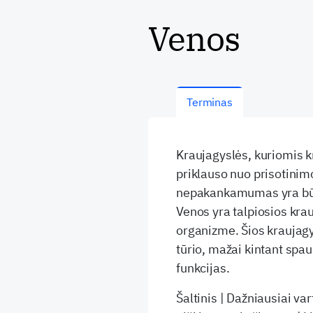
Venos
Terminas
Kraujagyslės, kuriomis kra
priklauso nuo prisotini
nepakankamumas yra būse
Venos yra talpiosios krau
organizme. Šios kraujagy
tūrio, mažai kintant spau
funkcijas.
Šaltinis | Dažniausiai v