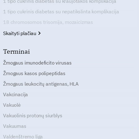
1 tipo cukrinis diabetas su kraujotakos komplikacija
1 tipo cukrinis diabetas su nepatikslinta komplikacija
18 chromosomos trisomija, mozaicizmas
Skaityti plačiau
Terminai
Žmogaus imunodeficito virusas
Žmogaus kasos polipeptidas
Žmogaus leukocitų antigenas, HLA
Vakcinacija
Vakuolė
Vakuolinis protonų siurblys
Vakuumas
Valdenštremo liga