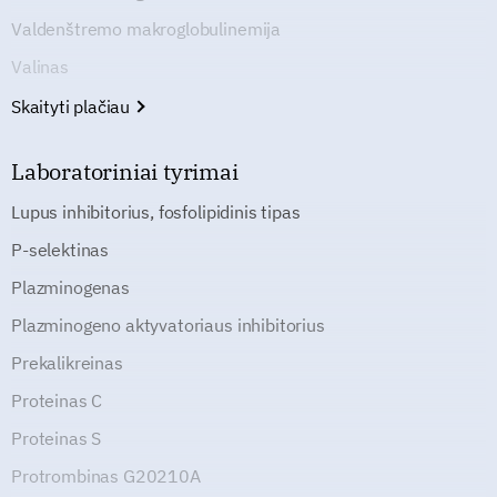
Valdenštremo makroglobulinemija
Valinas
Skaityti plačiau
Laboratoriniai tyrimai
Lupus inhibitorius, fosfolipidinis tipas
P-selektinas
Plazminogenas
Plazminogeno aktyvatoriaus inhibitorius
Prekalikreinas
Proteinas C
Proteinas S
Protrombinas G20210A