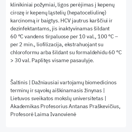
klinikiniai požymiai, ligos perėjimas į kepenų
cirozę ir kepenų ląstelių (hepatoceliulinę)
karcinomą ir baigtys. HCV jautrus karščiui ir
dezinfektantams, jis inaktyvinamas šildant
60 °C vandens tirpaluose per 10 val., 100 °C –
per 2 min., liofilizacija, ekstrahuojant su
chloroformu arba šildant su formaldehidu 60 °C
> 30 val. Paplitęs visame pasaulyje.
Šaltinis | Dažniausiai vartojamų biomedicinos
terminų ir sąvokų aiškinamasis žinynas |
Lietuvos sveikatos mokslų universitetas |
Akademikas Profesorius Antanas Praškevičius,
Profesorė Laima Ivanovienė