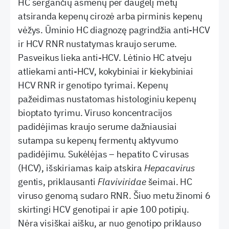
HC sergančių asmenų per daugelį metų
atsiranda kepenų cirozė arba pirminis kepenų
vėžys. Ūminio HC diagnozę pagrindžia anti-HCV
ir HCV RNR nustatymas kraujo serume.
Pasveikus lieka anti-HCV. Lėtinio HC atveju
atliekami anti-HCV, kokybiniai ir kiekybiniai
HCV RNR ir genotipo tyrimai. Kepenų
pažeidimas nustatomas histologiniu kepenų
bioptato tyrimu. Viruso koncentracijos
padidėjimas kraujo serume dažniausiai
sutampa su kepenų fermentų aktyvumo
padidėjimu. Sukėlėjas – hepatito C virusas
(HCV), išskiriamas kaip atskira
Hepacavirus
gentis, priklausanti
Flaviviridae
šeimai. HC
viruso genomą sudaro RNR. Šiuo metu žinomi 6
skirtingi HCV genotipai ir apie 100 potipių.
Nėra visiškai aišku, ar nuo genotipo priklauso