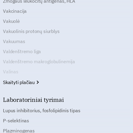
Žmogaus leukocitų antigenas, HLA
Vakcinacija
Vakuolė
Vakuolinis protonų siurblys
Vakuumas
Valdenštremo liga
Valdenštremo makroglobulinemija
Valinas
Skaityti plačiau
Laboratoriniai tyrimai
Lupus inhibitorius, fosfolipidinis tipas
P-selektinas
Plazminogenas