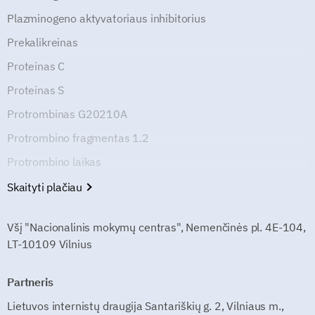
Plazminogeno aktyvatoriaus inhibitorius
Prekalikreinas
Proteinas C
Proteinas S
Protrombinas G20210A
Protrombino fragmentas 1.2
Protrombino laikas
Skaityti plačiau
Všį "Nacionalinis mokymų centras", Nemenčinės pl. 4E-104,
LT-10109 Vilnius
Partneris
Lietuvos internistų draugija Santariškių g. 2, Vilniaus m.,