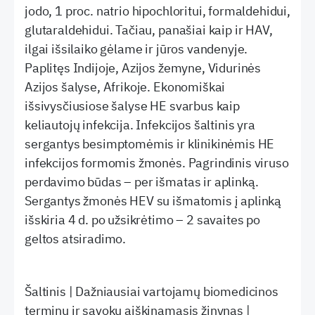
jodo, 1 proc. natrio hipochloritui, formaldehidui,
glutaraldehidui. Tačiau, panašiai kaip ir HAV,
ilgai išsilaiko gėlame ir jūros vandenyje.
Paplitęs Indijoje, Azijos žemyne, Vidurinės
Azijos šalyse, Afrikoje. Ekonomiškai
išsivysčiusiose šalyse HE svarbus kaip
keliautojų infekcija. Infekcijos šaltinis yra
sergantys besimptomėmis ir klinikinėmis HE
infekcijos formomis žmonės. Pagrindinis viruso
perdavimo būdas – per išmatas ir aplinką.
Sergantys žmonės HEV su išmatomis į aplinką
išskiria 4 d. po užsikrėtimo – 2 savaites po
geltos atsiradimo.
Šaltinis | Dažniausiai vartojamų biomedicinos
terminų ir sąvokų aiškinamasis žinynas |