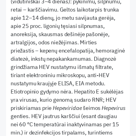
(vidutiniškai 3–4 dienas): pykinimu, silpnumu,
retai – karščiavimu. Geltos laikotarpis trunka
apie 12–14 dienų, jo metu savijauta gerėja,
apie 25 proc. ligonių tęsiasi silpnumas,
anoreksija, skausmas dešinėje pašonėje,
artralgijos, odos niežėjimas. Mirties
priežastis – kepenų encefalopatija, hemoraginė
diatezė, inkstų nepakankamumas. Diagnozė
grindžiama HEV nustatymu išmatų filtrate,
tiriant elektroniniu mikroskopu, anti-HEV
nustatymu kraujyje ELISA, EIA metodu.
Etiotropinio gydymo nėra. Hepatito E sukėlėjas
yra virusas, kurio genomą sudaro RNR; HEV
priskiriamas prie
Hepeviridae
šeimos
Hepevirus
genties. HEV jautrus karščiui (esant daugiau
nei 60 °C temperatūrai inaktyvinamas per 15
min.) ir dezinfekcijos tirpalams, turintiems