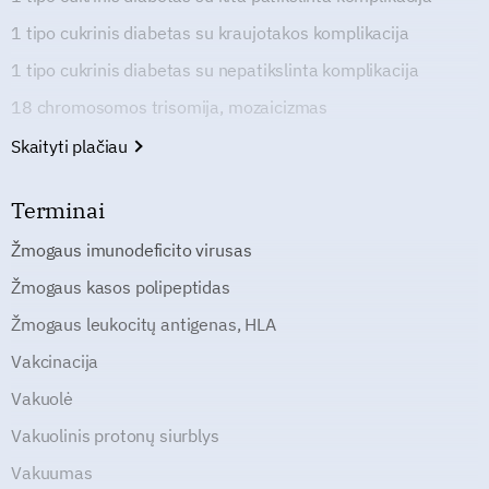
1 tipo cukrinis diabetas su kraujotakos komplikacija
1 tipo cukrinis diabetas su nepatikslinta komplikacija
18 chromosomos trisomija, mozaicizmas
Skaityti plačiau
Terminai
Žmogaus imunodeficito virusas
Žmogaus kasos polipeptidas
Žmogaus leukocitų antigenas, HLA
Vakcinacija
Vakuolė
Vakuolinis protonų siurblys
Vakuumas