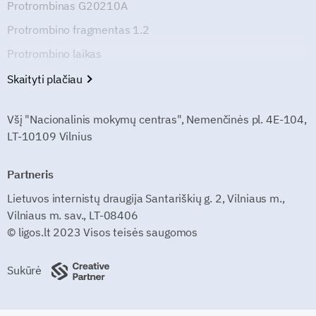
Protrombinas G20210A
Protrombino fragmentas 1.2
Protrombino laikas
Skaityti plačiau
Všį "Nacionalinis mokymų centras", Nemenčinės pl. 4E-104,
LT-10109 Vilnius
Partneris
Lietuvos internistų draugija Santariškių g. 2, Vilniaus m.,
Vilniaus m. sav., LT-08406
© ligos.lt 2023 Visos teisės saugomos
Sukūrė