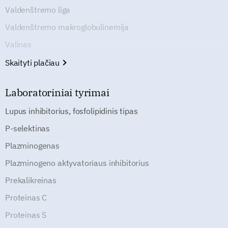
Valdenštremo liga
Valdenštremo makroglobulinemija
Valinas
Skaityti plačiau
Laboratoriniai tyrimai
Lupus inhibitorius, fosfolipidinis tipas
P-selektinas
Plazminogenas
Plazminogeno aktyvatoriaus inhibitorius
Prekalikreinas
Proteinas C
Proteinas S