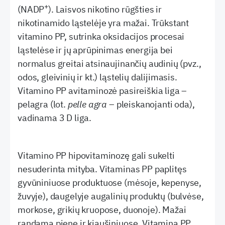
+
(NADP
). Laisvos nikotino rūgšties ir
nikotinamido ląstelėje yra mažai. Trūkstant
vitamino PP, sutrinka oksidacijos procesai
ląstelėse ir jų aprūpinimas energija bei
normalus greitai atsinaujinančių audinių (pvz.,
odos, gleivinių ir kt.) ląstelių dalijimasis.
Vitamino PP avitaminozė pasireiškia liga –
pelagra (lot.
pelle agra
– pleiskanojanti oda),
vadinama 3 D liga.
Vitamino PP hipovitaminozę gali sukelti
nesuderinta mityba. Vitaminas PP paplitęs
gyvūniniuose produktuose (mėsoje, kepenyse,
žuvyje), daugelyje augalinių produktų (bulvėse,
morkose, grikių kruopose, duonoje). Mažai
randama piene ir kiaušiniuose. Vitaminą PP