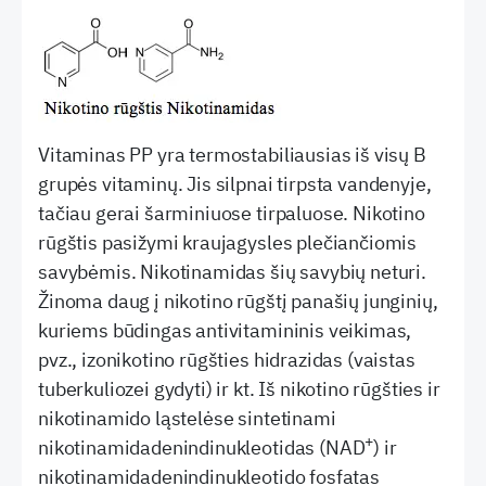
Vitaminas PP yra termostabiliausias iš visų B
grupės vitaminų. Jis silpnai tirpsta vandenyje,
tačiau gerai šarminiuose tirpaluose. Nikotino
rūgštis pasižymi kraujagysles plečiančiomis
savybėmis. Nikotinamidas šių savybių neturi.
Žinoma daug į nikotino rūgštį panašių junginių,
kuriems būdingas antivitamininis veikimas,
pvz., izonikotino rūgšties hidrazidas (vaistas
tuberkuliozei gydyti) ir kt. Iš nikotino rūgšties ir
nikotinamido ląstelėse sintetinami
+
nikotinamidadenindinukleotidas (NAD
) ir
nikotinamidadenindinukleotido fosfatas