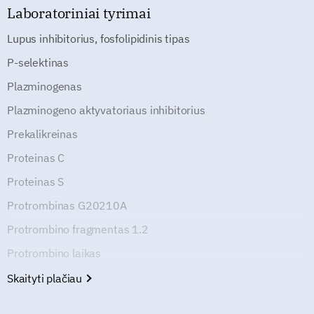
Laboratoriniai tyrimai
Lupus inhibitorius, fosfolipidinis tipas
P-selektinas
Plazminogenas
Plazminogeno aktyvatoriaus inhibitorius
Prekalikreinas
Proteinas C
Proteinas S
Protrombinas G20210A
Protrombino fragmentas 1.2
Protrombino laikas
Skaityti plačiau