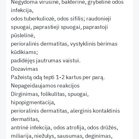
Negydoma virusinė, bakterinė, grybelinė odos
infekcija,
odos tuberkuliozė, odos sifilis; raudonieji
spuogai, paprastieji spuogai, paprastoji
pūslelinė,
perioralinis dermatitas, vystyklinis bėrimas
kūdikiams;
padidėjęs jautrumas vaistui.
Dozavimas
Pažeistą odą tepti 1-2 kartus per parą.
Nepageidaujamos reakcijos
Dirginimas, folikulitas, spuogai,
hipopigmentacija,
perioralinis dermatitas, alerginis kontaktinis
dermatitas,
antrinė infekcija, odos atrofija, odos drūžės,
miliarija, niežulys, sausumas, deginimas,