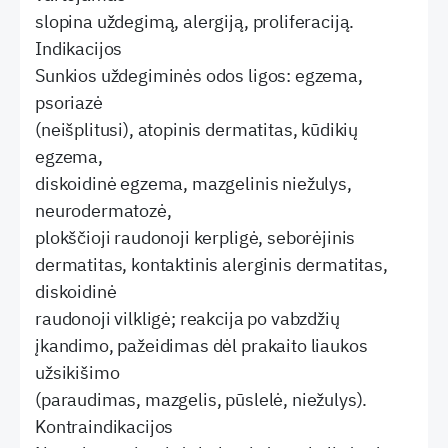
slopina uždegimą, alergiją, proliferaciją.
Indikacijos
Sunkios uždegiminės odos ligos: egzema,
psoriazė
(neišplitusi), atopinis dermatitas, kūdikių
egzema,
diskoidinė egzema, mazgelinis niežulys,
neurodermatozė,
plokščioji raudonoji kerpligė, seborėjinis
dermatitas, kontaktinis alerginis dermatitas,
diskoidinė
raudonoji vilkligė; reakcija po vabzdžių
įkandimo, pažeidimas dėl prakaito liaukos
užsikišimo
(paraudimas, mazgelis, pūslelė, niežulys).
Kontraindikacijos