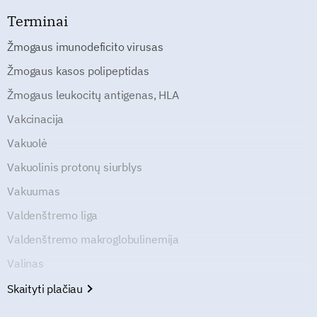
Terminai
Žmogaus imunodeficito virusas
Žmogaus kasos polipeptidas
Žmogaus leukocitų antigenas, HLA
Vakcinacija
Vakuolė
Vakuolinis protonų siurblys
Vakuumas
Valdenštremo liga
Valdenštremo makroglobulinemija
Valinas
Skaityti plačiau