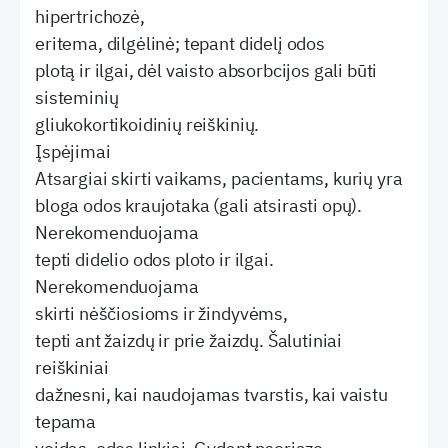
hipertrichozė,
eritema, dilgėlinė; tepant didelį odos
plotą ir ilgai, dėl vaisto absorbcijos gali būti
sisteminių
gliukokortikoidinių reiškinių.
Įspėjimai
Atsargiai skirti vaikams, pacientams, kurių yra
bloga odos kraujotaka (gali atsirasti opų).
Nerekomenduojama
tepti didelio odos ploto ir ilgai.
Nerekomenduojama
skirti nėščiosioms ir žindyvėms,
tepti ant žaizdų ir prie žaizdų. Šalutiniai
reiškiniai
dažnesni, kai naudojamas tvarstis, kai vaistu
tepama