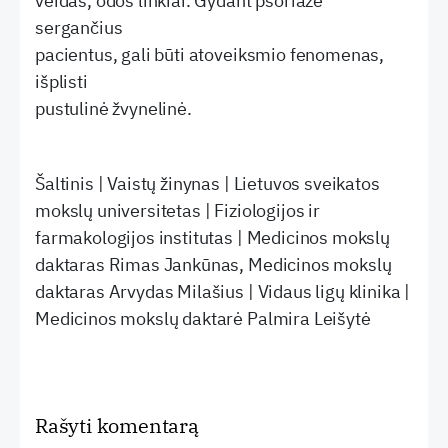
veidas, odos linkiai. Gydant psoriaze
sergančius
pacientus, gali būti atoveiksmio fenomenas,
išplisti
pustulinė žvynelinė.
Šaltinis | Vaistų žinynas | Lietuvos sveikatos
mokslų universitetas | Fiziologijos ir
farmakologijos institutas | Medicinos mokslų
daktaras Rimas Jankūnas, Medicinos mokslų
daktaras Arvydas Milašius | Vidaus ligų klinika |
Medicinos mokslų daktarė Palmira Leišytė
Rašyti komentarą