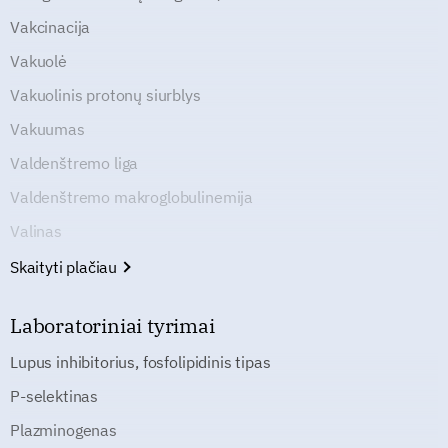
Vakcinacija
Vakuolė
Vakuolinis protonų siurblys
Vakuumas
Valdenštremo liga
Valdenštremo makroglobulinemija
Valinas
Skaityti plačiau
Laboratoriniai tyrimai
Lupus inhibitorius, fosfolipidinis tipas
P-selektinas
Plazminogenas