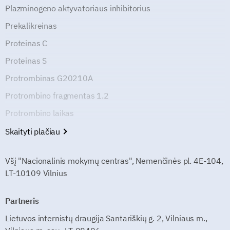
Plazminogeno aktyvatoriaus inhibitorius
Prekalikreinas
Proteinas C
Proteinas S
Protrombinas G20210A
Protrombino fragmentas 1.2
Protrombino laikas
Skaityti plačiau
Všį "Nacionalinis mokymų centras", Nemenčinės pl. 4E-104,
LT-10109 Vilnius
Partneris
Lietuvos internistų draugija Santariškių g. 2, Vilniaus m.,