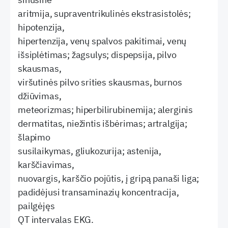
aritmija, supraventrikulinės ekstrasistolės;
hipotenzija,
hipertenzija, venų spalvos pakitimai, venų
išsiplėtimas; žagsulys; dispepsija, pilvo
skausmas,
viršutinės pilvo srities skausmas, burnos
džiūvimas,
meteorizmas; hiperbilirubinemija; alerginis
dermatitas, niežintis išbėrimas; artralgija;
šlapimo
susilaikymas, gliukozurija; astenija,
karščiavimas,
nuovargis, karščio pojūtis, į gripą panaši liga;
padidėjusi transaminazių koncentracija,
pailgėjęs
QT intervalas EKG.