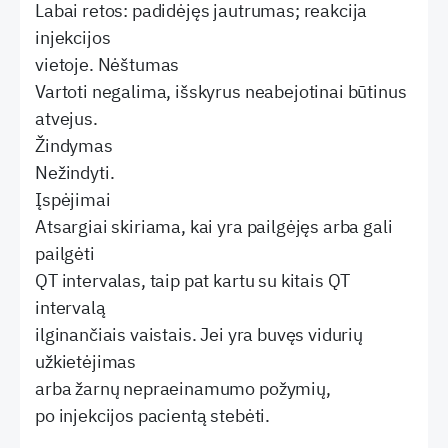
Labai retos: padidėjęs jautrumas; reakcija
injekcijos
vietoje. Nėštumas
Vartoti negalima, išskyrus neabejotinai būtinus
atvejus.
Žindymas
Nežindyti.
Įspėjimai
Atsargiai skiriama, kai yra pailgėjęs arba gali
pailgėti
QT intervalas, taip pat kartu su kitais QT
intervalą
ilginančiais vaistais. Jei yra buvęs vidurių
užkietėjimas
arba žarnų nepraeinamumo požymių,
po injekcijos pacientą stebėti.