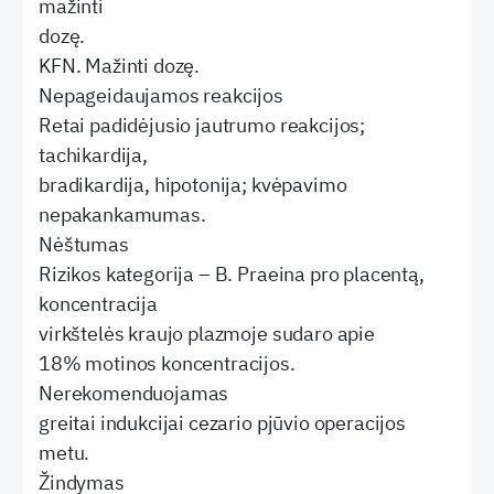
mažinti
dozę.
KFN. Mažinti dozę.
Nepageidaujamos reakcijos
Retai padidėjusio jautrumo reakcijos;
tachikardija,
bradikardija, hipotonija; kvėpavimo
nepakankamumas.
Nėštumas
Rizikos kategorija – B. Praeina pro placentą,
koncentracija
virkštelės kraujo plazmoje sudaro apie
18% motinos koncentracijos.
Nerekomenduojamas
greitai indukcijai cezario pjūvio operacijos
metu.
Žindymas