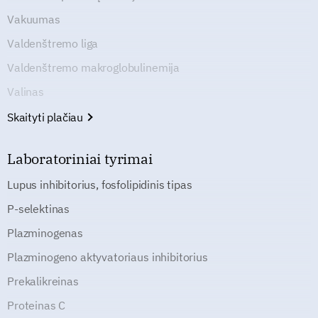
Vakuumas
Valdenštremo liga
Valdenštremo makroglobulinemija
Valinas
Skaityti plačiau
Laboratoriniai tyrimai
Lupus inhibitorius, fosfolipidinis tipas
P-selektinas
Plazminogenas
Plazminogeno aktyvatoriaus inhibitorius
Prekalikreinas
Proteinas C