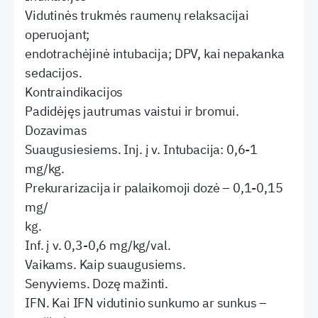
Vidutinės trukmės raumenų relaksacijai
operuojant;
endotrachėjinė intubacija; DPV, kai nepakanka
sedacijos.
Kontraindikacijos
Padidėjęs jautrumas vaistui ir bromui.
Dozavimas
Suaugusiesiems. Inj. į v. Intubacija: 0,6-1
mg/kg.
Prekurarizacija ir palaikomoji dozė – 0,1-0,15
mg/
kg.
Inf. į v. 0,3-0,6 mg/kg/val.
Vaikams. Kaip suaugusiems.
Senyviems. Dozę mažinti.
IFN. Kai IFN vidutinio sunkumo ar sunkus –