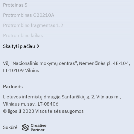
Proteinas S
Protrombinas G20210A
Protrombino fragmentas 1.2
Protrombino laikas
Skaityti plačiau
Všį "Nacionalinis mokymų centras", Nemenčinės pl. 4E-104,
LT-10109 Vilnius
Partneris
Lietuvos internistų draugija Santariškių g. 2, Vilniaus m.,
Vilniaus m. sav., LT-08406
© ligos.lt 2023 Visos teisės saugomos
Sukūrė