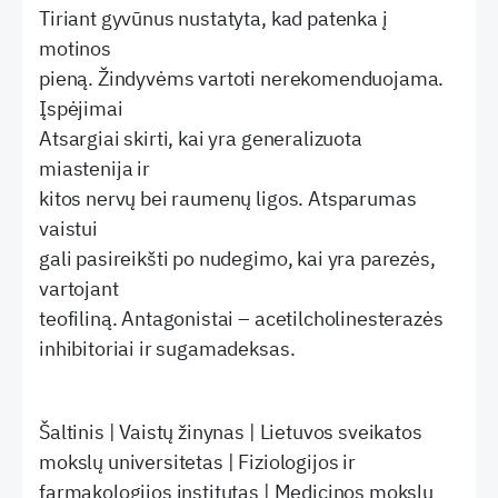
Tiriant gyvūnus nustatyta, kad patenka į
motinos
pieną. Žindyvėms vartoti nerekomenduojama.
Įspėjimai
Atsargiai skirti, kai yra generalizuota
miastenija ir
kitos nervų bei raumenų ligos. Atsparumas
vaistui
gali pasireikšti po nudegimo, kai yra parezės,
vartojant
teofiliną. Antagonistai – acetilcholinesterazės
inhibitoriai ir sugamadeksas.
Šaltinis | Vaistų žinynas | Lietuvos sveikatos
mokslų universitetas | Fiziologijos ir
farmakologijos institutas | Medicinos mokslų