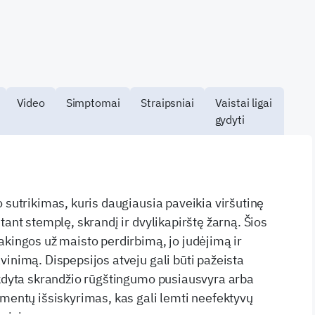
Video
Simptomai
Straipsniai
Vaistai ligai
gydyti
 sutrikimas, kuris daugiausia paveikia viršutinę
tant stemplę, skrandį ir dvylikapirštę žarną. Šios
akingos už maisto perdirbimą, jo judėjimą ir
vinimą. Dispepsijos atveju gali būti pažeista
ikdyta skrandžio rūgštingumo pusiausvyra arba
rmentų išsiskyrimas, kas gali lemti neefektyvų