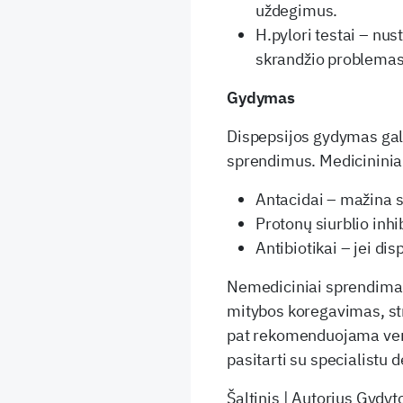
uždegimus.
H.pylori testai – nust
skrandžio problemas
Gydymas
Dispepsijos gydymas gali
sprendimus. Medicininiai
Antacidai – mažina 
Protonų siurblio inh
Antibiotikai – jei dis
Nemediciniai sprendimai
mitybos koregavimas, str
pat rekomenduojama veng
pasitarti su specialistu
Šaltinis | Autorius Gydyt