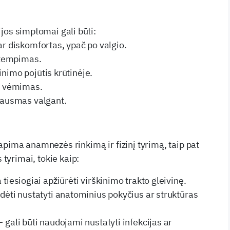
jos simptomai gali būti:
r diskomfortas, ypač po valgio.
 tempimas.
imo pojūtis krūtinėje.
t vėmimas.
jausmas valgant.
apima anamnezės rinkimą ir fizinį tyrimą, taip pat
s tyrimai, tokie kaip:
 tiesiogiai apžiūrėti virškinimo trakto gleivinę.
adėti nustatyti anatominius pokyčius ar struktūras
 gali būti naudojami nustatyti infekcijas ar