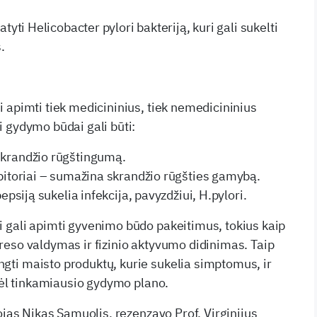
atyti Helicobacter pylori bakteriją, kuri gali sukelti
.
 apimti tiek medicininius, tiek nemedicininius
 gydymo būdai gali būti:
skrandžio rūgštingumą.
ibitoriai – sumažina skrandžio rūgšties gamybą.
pepsiją sukelia infekcija, pavyzdžiui, H.pylori.
 gali apimti gyvenimo būdo pakeitimus, tokius kaip
eso valdymas ir fizinio aktyvumo didinimas. Taip
ti maisto produktų, kurie sukelia simptomus, ir
 dėl tinkamiausio gydymo plano.
ojas Nikas Samuolis, rezenzavo Prof. Virginijus