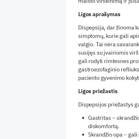
maisto virškinimą ir įsis
Ligos aprašymas
Dispepsija, dar žinoma k
simptomų, kurie gali api
valgio. Tai nėra savaran
susijęs su įvairiomis virš
gali rodyti rimtesnes pr
gastroezofaginio refliuks
paciento gyvenimo kokyb
Ligos priežastis
Dispepsijos priežastys ga
Gastritas – skrandžio
diskomfortą.
Skrandžio opa – gali 