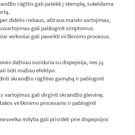
randžio rūgštis gali patekti į stemplę, sukeldama
ortą.
per didelis riebaus, aštraus maisto vartojimas,
 suvartojimas gali pabloginti simptomus.
iai veiksniai gali paveikti virškinimo procesus.
nės dažniau susiduria su dispepsija, nes jų
li būti mažiau efektyvi.
inti skrandžio rūgšties gamybą ir pabloginti
is vartojimas gali dirginti skrandžio gleivinę.
 įtakos virškinimo procesams ir pabloginti
nesveika mityba gali prisidėti prie dispepsijos