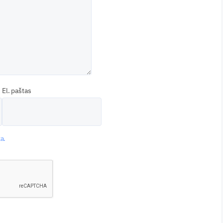
El. paštas
a.