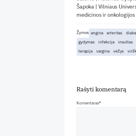
Šapoka | Vilniaus Univers
medicinos ir onkologijos
Žymos
angina
arteritas
diab
gydymas
infekcija
insultas
terapija
vargina
vėžys
virš
Rašyti komentarą
Komentaras