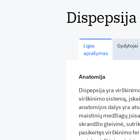
Dispepsija
Ligos
Gydytojai
aprašymas
Anatomija
Dispepsija yra virškinimo
virškinimo sistemą, įskai
anatomijos dalys yra ats
maistinių medžiagų įsisa
skrandžio gleivinė, sutr
pasikeitęs virškinimo fe