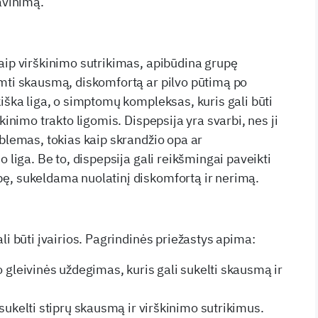
avinimą.
aip virškinimo sutrikimas, apibūdina grupę
mti skausmą, diskomfortą ar pilvo pūtimą po
kiška liga, o simptomų kompleksas, kuris gali būti
kinimo trakto ligomis. Dispepsija yra svarbi, nes ji
oblemas, tokias kaip skrandžio opa ar
o liga. Be to, dispepsija gali reikšmingai paveikti
ę, sukeldama nuolatinį diskomfortą ir nerimą.
li būti įvairios. Pagrindinės priežastys apima:
 gleivinės uždegimas, kuris gali sukelti skausmą ir
sukelti stiprų skausmą ir virškinimo sutrikimus.