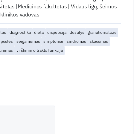
itetas |Medicinos fakultetas | Vidaus ligų, šeimos
 klinikos vadovas
etas
diagnostika
dieta
dispepsija
dusulys
granuliomatozė
pūslės
sergamumas
simptomai
sindromas
skausmas
kinimas
virškinimo trakto funkcija