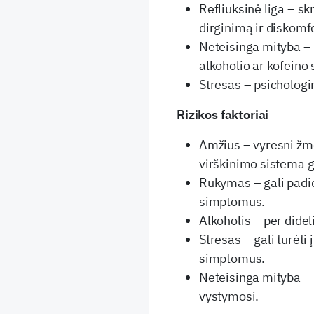
Refliuksinė liga – sk
dirginimą ir diskomf
Neteisinga mityba – 
alkoholio ar kofeino
Stresas – psichologin
Rizikos faktoriai
Amžius – vyresni žmo
virškinimo sistema ga
Rūkymas – gali padid
simptomus.
Alkoholis – per didel
Stresas – gali turėti
simptomus.
Neteisinga mityba – 
vystymosi.