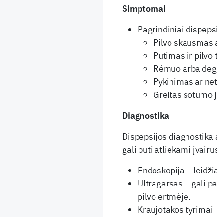
Simptomai
Pagrindiniai dispepsi
Pilvo skausmas a
Pūtimas ir pilvo
Rėmuo arba degin
Pykinimas ar ne
Greitas sotumo 
Diagnostika
Dispepsijos diagnostika 
gali būti atliekami įvairū
Endoskopija – leidžia
Ultragarsas – gali p
pilvo ertmėje.
Kraujotakos tyrimai –