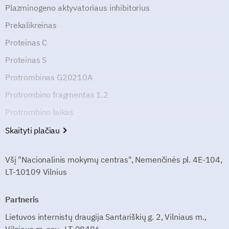
Plazminogeno aktyvatoriaus inhibitorius
Prekalikreinas
Proteinas C
Proteinas S
Protrombinas G20210A
Protrombino fragmentas 1.2
Protrombino laikas
Skaityti plačiau
Všį "Nacionalinis mokymų centras", Nemenčinės pl. 4E-104,
LT-10109 Vilnius
Partneris
Lietuvos internistų draugija Santariškių g. 2, Vilniaus m.,