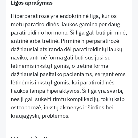
Ligos aprašymas
Hiperparatirozė yra endokrininė liga, kurios
metu paratiroidinės liaukos gamina per daug
paratiroidinio hormono. Ši liga gali būti pirminė,
antrinė arba tretinė. Pirminė hiperparatirozė
dažniausiai atsiranda dėl paratiroidinių liaukų
naviko, antrinė forma gali būti susijusi su
lėtinėmis inkstų ligomis, o tretinė forma
dažniausiai pasitaiko pacientams, sergantiems
lėtinėmis inkstų ligomis, kai paratiroidinės
liaukos tampa hiperaktyvios. Ši liga yra svarbi,
nes ji gali sukelti rimtų komplikacijų, tokių kaip
osteoporozė, inkstų akmenys ir širdies bei
kraujagyslių problemos.