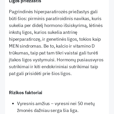
Ligos priežastis
Pagrindinės hiperparatirozės priežastys gali
būti šios: pirminis paratiroidinis navikas, kuris
sukelia per didelį hormono išsiskyrimą, lėtinės
inkstų ligos, kurios sukelia antrinę
hiperparatirozę, ir genetinės ligos, tokios kaip
MEN sindromas. Be to, kalcio ir vitamino D
trūkumas, taip pat tam tikri vaistai gali turėti
įtakos ligos vystymuisi. Hormonų pusiausvyros
sutrikimai ir kiti endokrininiai sutrikimai taip
pat gali prisidėti prie šios ligos.
Rizikos faktoriai
Vyresnis amžius – vyresni nei 50 metų
žmonės dažniau serga šia liga.