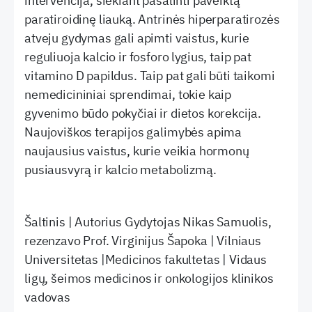
intervencija, siekiant pašalinti paveiktą
paratiroidinę liauką. Antrinės hiperparatirozės
atveju gydymas gali apimti vaistus, kurie
reguliuoja kalcio ir fosforo lygius, taip pat
vitamino D papildus. Taip pat gali būti taikomi
nemedicininiai sprendimai, tokie kaip
gyvenimo būdo pokyčiai ir dietos korekcija.
Naujoviškos terapijos galimybės apima
naujausius vaistus, kurie veikia hormonų
pusiausvyrą ir kalcio metabolizmą.
Šaltinis | Autorius Gydytojas Nikas Samuolis,
rezenzavo Prof. Virginijus Šapoka | Vilniaus
Universitetas |Medicinos fakultetas | Vidaus
ligų, šeimos medicinos ir onkologijos klinikos
vadovas