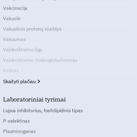
Vakcinacija
Vakuolė
Vakuolinis protonų siurblys
Vakuumas
Valdenštremo liga
Valdenštremo makroglobulinemija
Valinas
Skaityti plačiau
Laboratoriniai tyrimai
Lupus inhibitorius, fosfolipidinis tipas
P-selektinas
Plazminogenas