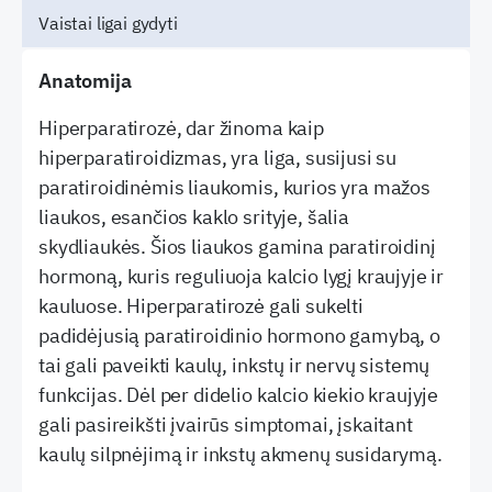
Vaistai ligai gydyti
Anatomija
Hiperparatirozė, dar žinoma kaip
hiperparatiroidizmas, yra liga, susijusi su
paratiroidinėmis liaukomis, kurios yra mažos
liaukos, esančios kaklo srityje, šalia
skydliaukės. Šios liaukos gamina paratiroidinį
hormoną, kuris reguliuoja kalcio lygį kraujyje ir
kauluose. Hiperparatirozė gali sukelti
padidėjusią paratiroidinio hormono gamybą, o
tai gali paveikti kaulų, inkstų ir nervų sistemų
funkcijas. Dėl per didelio kalcio kiekio kraujyje
gali pasireikšti įvairūs simptomai, įskaitant
kaulų silpnėjimą ir inkstų akmenų susidarymą.