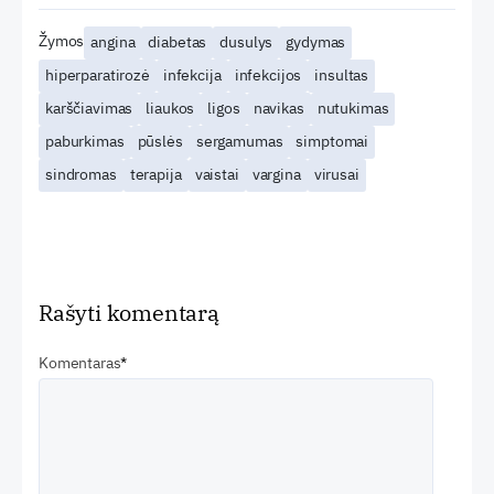
Žymos
angina
diabetas
dusulys
gydymas
hiperparatirozė
infekcija
infekcijos
insultas
karščiavimas
liaukos
ligos
navikas
nutukimas
paburkimas
pūslės
sergamumas
simptomai
sindromas
terapija
vaistai
vargina
virusai
Rašyti komentarą
Komentaras